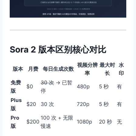
Sora 2 版本区别核心对比
视频分辨
最大时
水
版本
月费
每日生成次数
率
长
印
免费
30 次
→ 已暂
$0
480p
5 秒
有
版
停
Plus
$20
30 次
720p
5 秒
有
版
Pro
100 次 + 无限
$200
1080p
20 秒
无
版
慢速