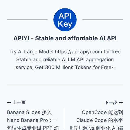
APIYI - Stable and affordable AI API
Try AI Large Model https://api.apiyi.com for free
Stable and reliable AI LM API aggregation
service, Get 300 Millions Tokens for Free~
文
上一页
下一步
Banana Slides 接入
OpenCode 能达到
章
Nano Banana Pro：一
Claude Code 的水平
导
句话生成专业级 PPT 幻
吗?开源 vs 商业化 AI 编