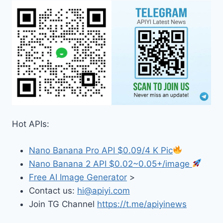
Hot APIs:
Nano Banana Pro API $0.09/4 K Pic
Nano Banana 2 API $0.02~0.05+/image
Free AI Image Generator
>
Contact us:
hi@apiyi.com
Join TG Channel
https://t.me/apiyinews