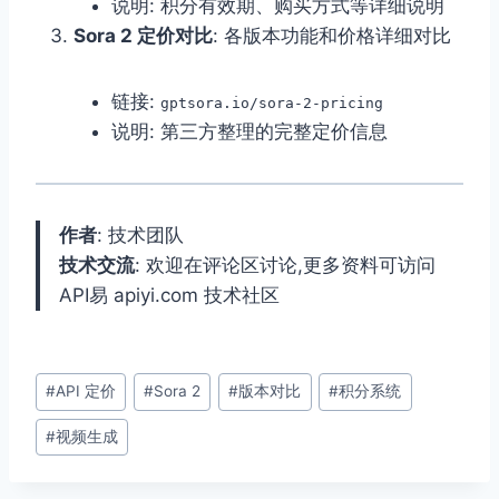
说明: 积分有效期、购买方式等详细说明
Sora 2 定价对比
: 各版本功能和价格详细对比
链接:
gptsora.io/sora-2-pricing
说明: 第三方整理的完整定价信息
作者
: 技术团队
技术交流
: 欢迎在评论区讨论,更多资料可访问
API易 apiyi.com 技术社区
文
#
API 定价
#
Sora 2
#
版本对比
#
积分系统
章
#
视频生成
标
签：