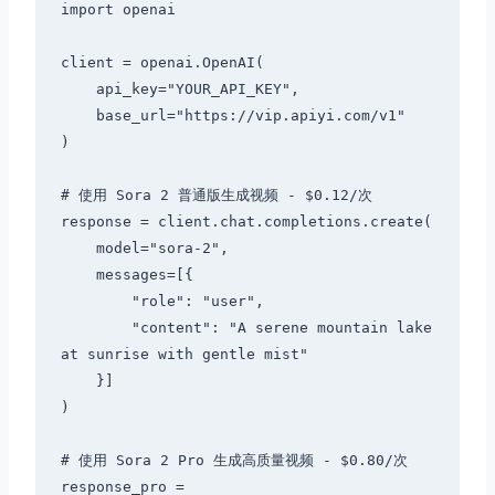
import openai

client = openai.OpenAI(

    api_key="YOUR_API_KEY",

    base_url="https://vip.apiyi.com/v1"

)

# 使用 Sora 2 普通版生成视频 - $0.12/次

response = client.chat.completions.create(

    model="sora-2",

    messages=[{

        "role": "user",

        "content": "A serene mountain lake 
at sunrise with gentle mist"

    }]

)

# 使用 Sora 2 Pro 生成高质量视频 - $0.80/次

response_pro = 