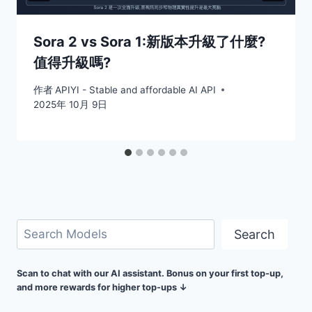
Sora 2 vs Sora 1:新版本升級了什麼?
值得升級嗎?
作者
APIYI - Stable and affordable AI API
2025年 10月 9日
搜
Search
索
Scan to chat with our AI assistant. Bonus on your first top-up,
and more rewards for higher top-ups ↓