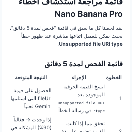
قائمة مراجعة استكشاف أخطاء
Nano Banana Pro
لقد لخصنا كل ما سبق في قائمة "فحص لمدة 5 دقائق"،
بحيث يمكن للعميل اتباعها مباشرة عند ظهور خطأ
.
Unsupported file URI type
قائمة الفحص لمدة 5 دقائق
الخطوة
الإجراء
النتيجة المتوقعة
انسخ القيمة الحرفية
الحصول على قيمة
الموجودة بعد
1
fileUri التي استلمها
Unsupported file URI
Gemini فعلياً
في رسالة الخطأ
type:
إذا وجدت → فغالباً
تحقق مما إذا كانت
(90%) المشكلة في
2
القيمة تحتوي على
،
{{