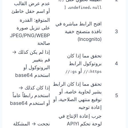
عدم عرض القالب
،
،
[
undefined
null
أو اسم حقل خاطئ
المتوقع: القدرة
افتح الرابط مباشرة في
على تنزيل صورة
3
نافذة متصفح خفية
JPEG/PNG/WEBP
(Incognito)
صالحة
إذا لم يكن كذلك →
تحقق مما إذا كان
قم بتغيير
4
بروتوكول الرابط
البروتوكول أو
أو
gs://
https://
استخدم base64
تحقق مما إذا كان الرابط
إذا كان كذلك →
يشير لحاوية خاصة، أو
5
استخدم رابطاً عاماً
توقيع منتهي الصلاحية، أو
أو استخدم base64
إعادة توجيه
جرب إعادة الإنتاج في
لوحة تحكم APIYI
نجحت → المشكلة