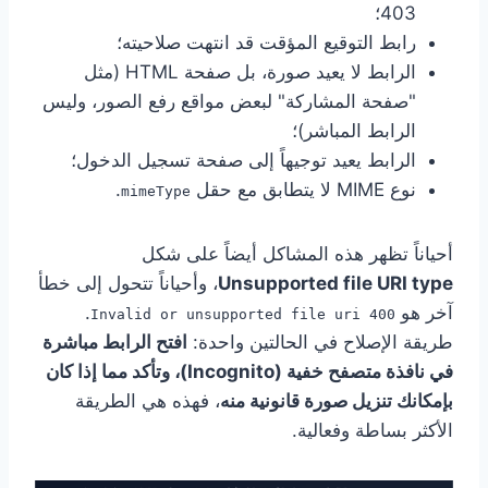
403؛
رابط التوقيع المؤقت قد انتهت صلاحيته؛
الرابط لا يعيد صورة، بل صفحة HTML (مثل
"صفحة المشاركة" لبعض مواقع رفع الصور، وليس
الرابط المباشر)؛
الرابط يعيد توجيهاً إلى صفحة تسجيل الدخول؛
نوع MIME لا يتطابق مع حقل
.
mimeType
أحياناً تظهر هذه المشاكل أيضاً على شكل
Unsupported file URI type
، وأحياناً تتحول إلى خطأ
آخر هو
.
400 Invalid or unsupported file uri
طريقة الإصلاح في الحالتين واحدة:
افتح الرابط مباشرة
في نافذة متصفح خفية (Incognito)، وتأكد مما إذا كان
بإمكانك تنزيل صورة قانونية منه
، فهذه هي الطريقة
الأكثر بساطة وفعالية.