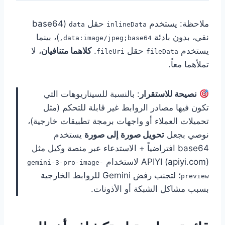
ملاحظة: يستخدم
حقل
(base64
data
inlineData
نقي، بدون بادئة
)، بينما
data:image/jpeg;base64,
يستخدم
حقل
.
كلاهما متنافيان
، لا
fileUri
fileData
تملأهما معاً.
نصيحة للاستقرار
: بالنسبة للسيناريوهات التي
تكون فيها مصادر الروابط غير قابلة للتحكم (مثل
تحميلات العملاء أو واجهات برمجة تطبيقات خارجية)،
نوصي بجعل
تحويل صورة إلى صورة
يستخدم
base64 افتراضياً + الاستدعاء عبر منصة وكيل مثل
APIYI (apiyi.com) لاستخدام
gemini-3-pro-image-
؛ لتجنب رفض Gemini للروابط الخارجية
preview
بسبب مشاكل الشبكة أو الأذونات.