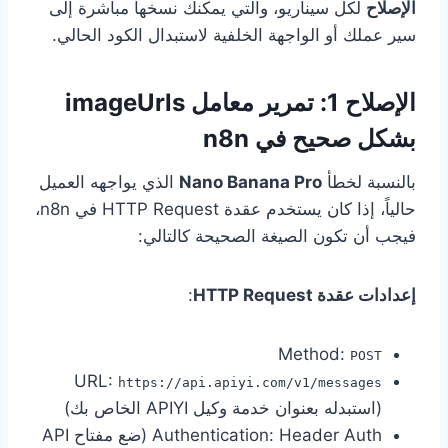
الإصلاح
لكل سيناريو، والتي يمكنك نسخها مباشرة إلى
سير عملك أو الواجهة الخلفية لاستبدال الكود الحالي.
الإصلاح 1: تمرير معامل imageUrls
بشكل صحيح في n8n
بالنسبة لخطأ
Nano Banana Pro
الذي يواجهه العميل
حالياً، إذا كان يستخدم عقدة HTTP Request في n8n،
فيجب أن تكون الصيغة الصحيحة كالتالي:
إعدادات عقدة HTTP Request
:
Method:
POST
URL:
https://api.apiyi.com/v1/messages
(استبدله بعنوان خدمة وكيل APIYI الخاص بك)
Authentication: Header Auth (ضع مفتاح API