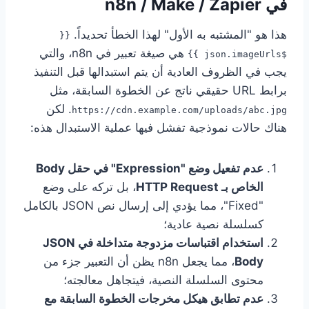
في n8n / Make / Zapier
هذا هو "المشتبه به الأول" لهذا الخطأ تحديداً.
{{
هي صيغة تعبير في n8n، والتي
$json.imageUrls }}
يجب في الظروف العادية أن يتم استبدالها قبل التنفيذ
برابط URL حقيقي ناتج عن الخطوة السابقة، مثل
. لكن
https://cdn.example.com/uploads/abc.jpg
هناك حالات نموذجية تفشل فيها عملية الاستبدال هذه:
عدم تفعيل وضع "Expression" في حقل Body
الخاص بـ HTTP Request
، بل تركه على وضع
"Fixed"، مما يؤدي إلى إرسال نص JSON بالكامل
كسلسلة نصية عادية؛
استخدام اقتباسات مزدوجة متداخلة في JSON
Body
، مما يجعل n8n يظن أن التعبير جزء من
محتوى السلسلة النصية، فيتجاهل معالجته؛
عدم تطابق هيكل مخرجات الخطوة السابقة مع