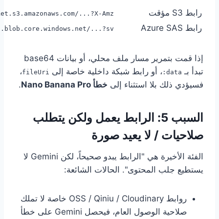
رابط S3 مؤقت
t.s3.amazonaws.com/...?X-Amz-...
رابط Azure SAS
blob.core.windows.net/...?sv=...
إذا قمت بتمرير مسار ملف محلي، أو بيانات base64
تبدأ بـ
، أو رابط شبكة داخلية خاصة إلى
،
fileUri
data:
فسيؤدي ذلك بلا استثناء إلى
خطأ Nano Banana Pro
.
السبب 5: الرابط يعمل ولكن يتطلب
صلاحيات / لا يعيد صورة
الفئة الأخيرة هي "الرابط يبدو صحيحاً، لكن Gemini لا
يستطيع جلب المحتوى". الحالات الشائعة:
روابط OSS / Qiniu / Cloudinary خاصة لا تملك
صلاحية الوصول العام، فيحصل Gemini على خطأ