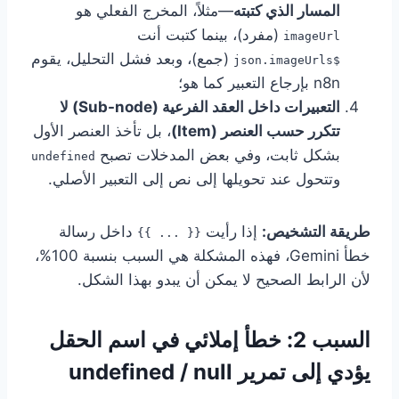
المسار الذي كتبته
—مثلاً، المخرج الفعلي هو
(مفرد)، بينما كتبت أنت
imageUrl
(جمع)، وبعد فشل التحليل، يقوم
$json.imageUrls
n8n بإرجاع التعبير كما هو؛
التعبيرات داخل العقد الفرعية (Sub-node) لا
تتكرر حسب العنصر (Item)
، بل تأخذ العنصر الأول
بشكل ثابت، وفي بعض المدخلات تصبح
undefined
وتتحول عند تحويلها إلى نص إلى التعبير الأصلي.
طريقة التشخيص:
إذا رأيت
داخل رسالة
{{ ... }}
خطأ Gemini، فهذه المشكلة هي السبب بنسبة 100%،
لأن الرابط الصحيح لا يمكن أن يبدو بهذا الشكل.
السبب 2: خطأ إملائي في اسم الحقل
يؤدي إلى تمرير undefined / null