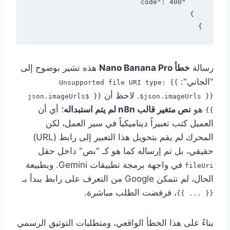
}

رسالة
خطأ Nano Banana Pro
هذه تشير بوضوح إلى
"الجاني":
Unsupported file URI type: {{
. لاحظ أن
{{ $json.imageUrls
$json.imageUrls }}
هو
نص متغير قالب n8n لم يتم استبداله
؛ أي أن
}}
العميل كتب تعبيراً ديناميكياً في سير العمل، لكن
المحرك لم يقم بتحويل هذا التعبير إلى رابط (URL)
حقيقي، بل تم إرساله كما هو كـ "نص" داخل حقل
في واجهة برمجة تطبيقات Gemini. وبطبيعة
fileUri
الحال، لم تتمكن Google من التعرف على رابط يبدأ بـ
، فرفضت الطلب مباشرة.
{{ ... }}
بناءً على هذا الخطأ الواقعي، ومتطلبات التوثيق الرسمي