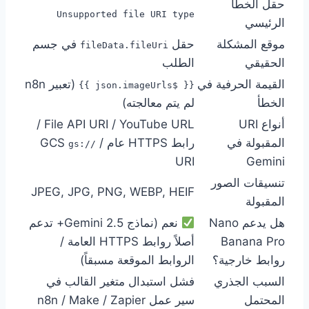
حقل الخطأ
Unsupported file URI type
الرئيسي
موقع المشكلة
حقل
في جسم
fileData.fileUri
الحقيقي
الطلب
القيمة الحرفية في
(تعبير n8n
{{ $json.imageUrls }}
الخطأ
لم يتم معالجته)
أنواع URI
File API URI / YouTube URL /
المقبولة في
رابط HTTPS عام / GCS
gs://
URI
Gemini
تنسيقات الصور
JPEG, JPG, PNG, WEBP, HEIF
المقبولة
هل يدعم Nano
نعم (نماذج Gemini 2.5+ تدعم
Banana Pro
أصلاً روابط HTTPS العامة /
روابط خارجية؟
الروابط الموقعة مسبقاً)
السبب الجذري
فشل استبدال متغير القالب في
المحتمل
سير عمل n8n / Make / Zapier