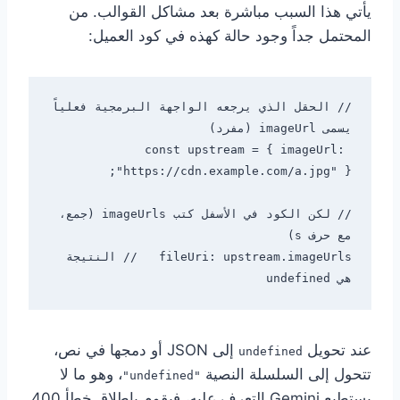
يأتي هذا السبب مباشرة بعد مشاكل القوالب. من
المحتمل جداً وجود حالة كهذه في كود العميل:
// الحقل الذي يرجعه الواجهة البرمجية فعلياً 
const upstream = { imageUrl: 
// لكن الكود في الأسفل كتب imageUrls (جمع، 
fileUri: upstream.imageUrls   // النتيجة 
هي undefined

عند تحويل
إلى JSON أو دمجها في نص،
undefined
تتحول إلى السلسلة النصية
، وهو ما لا
"undefined"
يستطيع Gemini التعرف عليه، فيقوم بإطلاق خطأ 400