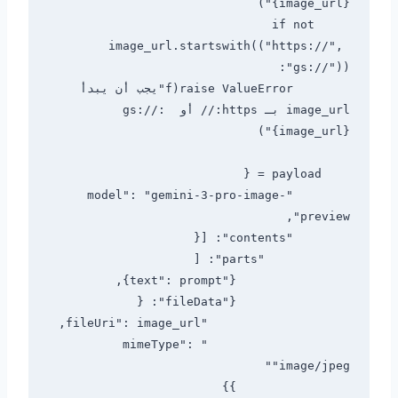
    if not 
image_url.startswith(("https://", 
        raise ValueError(f"يجب أن يبدأ 
image_url بـ https:// أو gs://: 
        "model": "gemini-3-pro-image-
                    "mimeType": 