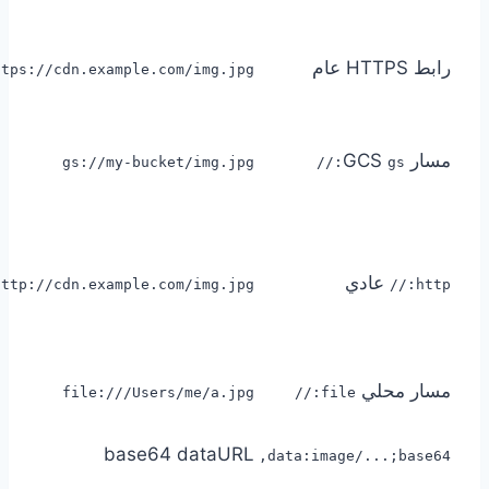
رابط HTTPS عام
ttps://cdn.example.com/img.jpg
مسار GCS
gs://my-bucket/img.jpg
gs://
عادي
http://cdn.example.com/img.jpg
http://
مسار محلي
file:///Users/me/a.jpg
file://
base64 dataURL
data:image/...;base64,