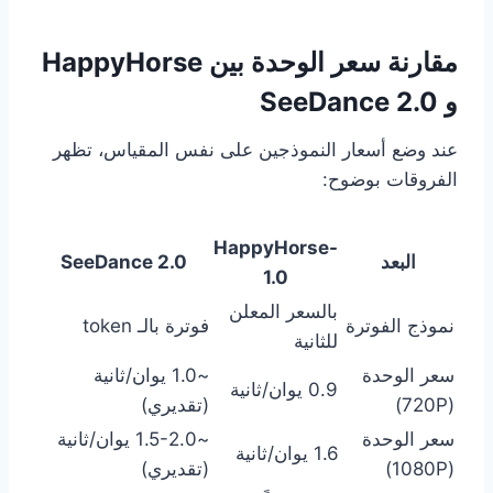
مقارنة سعر الوحدة بين HappyHorse
و SeeDance 2.0
عند وضع أسعار النموذجين على نفس المقياس، تظهر
الفروقات بوضوح:
HappyHorse-
البعد
SeeDance 2.0
1.0
بالسعر المعلن
نموذج الفوترة
فوترة بالـ token
للثانية
سعر الوحدة
~1.0 يوان/ثانية
0.9 يوان/ثانية
(720P)
(تقديري)
سعر الوحدة
~1.5-2.0 يوان/ثانية
1.6 يوان/ثانية
(1080P)
(تقديري)