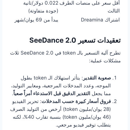
أقل سعر على منصات الطرف
0.022 دولار/ثانية
الثالث
(جودة متفاوتة)
اشتراك Dreamina
يبدأ من 69 يوان/شهر
تعقيدات تسعير SeeDance 2.0
تطرح آلية التسعير بالـ token في SeeDance 2.0 ثلاث
مشكلات عملية:
صعوبة التقدير
: يتأثر استهلاك الـ token بطول
الموجه، وعدد المدخلات المرجعية، ومعايير التوليد،
مما يجعل
التقدير الدقيق قبل الاستدعاء أمراً صعباً
.
فروق أسعار كبيرة حسب المدخلات
: تحرير الفيديو
(28 يوان/مليون token) أرخص من التوليد الصرف
(46 يوان/مليون token) بنسبة تقارب 40%، لكنه
يتطلب توفير فيديو مرجعي.