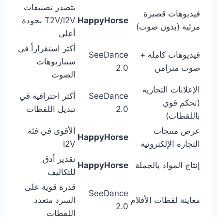
يتصدر تصنيفات
فيديوهات قصيرة
HappyHorse
T2V/I2V بجودة
مرئية (بدون صوت)
أعلى
أكثر استقراراً في
فيديوهات كاملة +
SeeDance
سيناريوهات
صوت متزامن
2.0
الصوت
الإعلانات التجارية
SeeDance
أكثر احترافية في
(تحكم قوي
2.0
تبديل اللقطات
باللقطات)
عرض منتجات
الأقوى في فئة
HappyHorse
التجارة الإلكترونية
I2V
تقدير أدق
إنتاج المواد بالجملة
HappyHorse
للتكاليف
قدرة قوية على
SeeDance
معاينة لقطات الأفلام
السرد متعدد
2.0
اللقطات