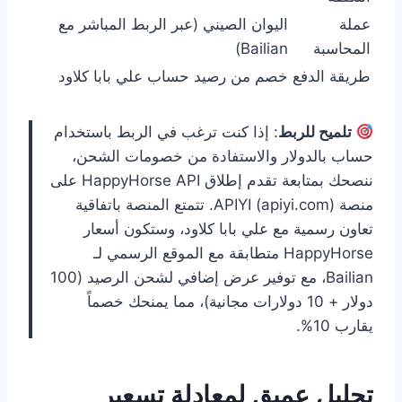
عملة
اليوان الصيني (عبر الربط المباشر مع
المحاسبة
Bailian)
طريقة الدفع
خصم من رصيد حساب علي بابا كلاود
تلميح للربط
: إذا كنت ترغب في الربط باستخدام
حساب بالدولار والاستفادة من خصومات الشحن،
ننصحك بمتابعة تقدم إطلاق HappyHorse API على
منصة APIYI (apiyi.com). تتمتع المنصة باتفاقية
تعاون رسمية مع علي بابا كلاود، وستكون أسعار
HappyHorse متطابقة مع الموقع الرسمي لـ
Bailian، مع توفير عرض إضافي لشحن الرصيد (100
دولار + 10 دولارات مجانية)، مما يمنحك خصماً
يقارب 10%.
تحليل عميق لمعادلة تسعير