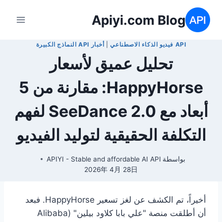
لتجاوز
Apiyi.com Blog
لى
لمحتوى
API فيديو الذكاء الاصطناعي
|
أخبار API النماذج الكبيرة
تحليل عميق لأسعار
HappyHorse: مقارنة من 5
أبعاد مع SeeDance 2.0 لفهم
التكلفة الحقيقية لتوليد الفيديو
بواسطة
APIYI - Stable and affordable AI API
2026年 4月 28日
أخيراً، تم الكشف عن لغز تسعير HappyHorse. فبعد
أن أطلقت منصة "علي بابا كلاود بيلين" (Alibaba