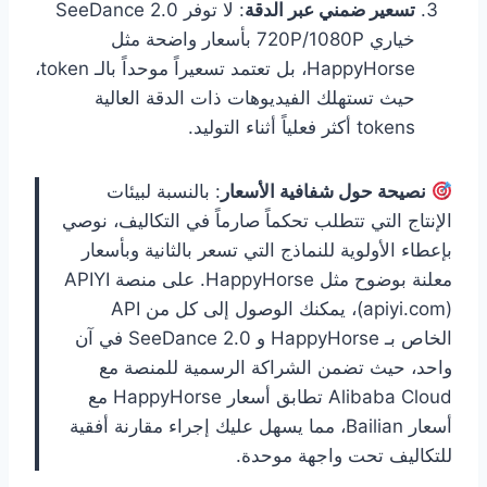
تسعير ضمني عبر الدقة
: لا توفر SeeDance 2.0
خياري 720P/1080P بأسعار واضحة مثل
HappyHorse، بل تعتمد تسعيراً موحداً بالـ token،
حيث تستهلك الفيديوهات ذات الدقة العالية
tokens أكثر فعلياً أثناء التوليد.
نصيحة حول شفافية الأسعار
: بالنسبة لبيئات
الإنتاج التي تتطلب تحكماً صارماً في التكاليف، نوصي
بإعطاء الأولوية للنماذج التي تسعر بالثانية وبأسعار
معلنة بوضوح مثل HappyHorse. على منصة APIYI
(apiyi.com)، يمكنك الوصول إلى كل من API
الخاص بـ HappyHorse و SeeDance 2.0 في آن
واحد، حيث تضمن الشراكة الرسمية للمنصة مع
Alibaba Cloud تطابق أسعار HappyHorse مع
أسعار Bailian، مما يسهل عليك إجراء مقارنة أفقية
للتكاليف تحت واجهة موحدة.