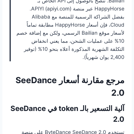
Bailian. ننصح بالوصول إلى API الخاص بـ
HappyHorse عبر منصة APIYI (apiyi.com).
بفضل الشراكة الرسمية للمنصة مع Alibaba
Cloud، فإن أسعار HappyHorse مطابقة تماماً
لأسعار موقع Bailian الرسمي، ولكن مع إضافة خصم
10% على عمليات الشحن، مما يعني انخفاض
التكلفة الشهرية المذكورة أعلاه بنحو 10% (توفير
2,400 يوان شهرياً).
مرجع مقارنة أسعار SeeDance
2.0
آلية التسعير بالـ token في SeeDance
2.0
تستخدم ByteDance SeeDance 2.0 على منصة