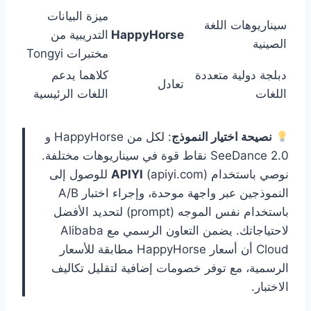
ميزة البيانات
سيناريوهات اللغة
HappyHorse
التدريبية من
الصينية
مختبرات Tongyi
دبلجة دولية متعددة
كلاهما يدعم
تعادل
اللغات
اللغات الرئيسية
نصيحة اختيار النموذج
: لكل من HappyHorse و
SeeDance 2.0 نقاط قوة في سيناريوهات مختلفة.
نوصي باستخدام
APIYI
(apiyi.com) للوصول إلى
النموذجين عبر واجهة موحدة، وإجراء اختبار A/B
باستخدام نفس الموجه (prompt) لتحديد الأفضل
لاحتياجاتك. يضمن التعاون الرسمي مع Alibaba
Cloud أن أسعار HappyHorse مطابقة للأسعار
الرسمية، مع توفر خصومات إضافية لتقليل تكاليف
الاختبار.