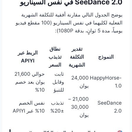
SeeDance 2.0 في نفس السيناريو
يوضح الجدول التالي مقارنة أفقية للتكلفة الشهرية
الفعلية لكليهما في نفس السيناريو (100 مقطع فيديو
يومياً، مدة 5 ثوانٍ، بدقة 1080P):
تقدير
نطاق
الربط عبر
النموذج
التكلفة
تذبذب
APIYI
الشهرية
السعر
ثابت
حوالي 21,600
24,000
HappyHorse-
وقابل
يوان بعد خصم
1.0
يوان
للتنبؤ
10%
21,000 –
SeeDance
تذبذب
نفس الخصم
30,000
2.0
±20%
10% عبر APIYI
يوان