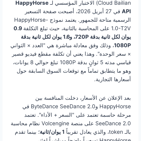
Cloud Bailian) الاختبار المؤسسي لـ
HappyHorse
API
في 27 أبريل 2026، أصبحت صفحة التسعير
الرسمية متاحة للجمهور. يعتمد نموذج HappyHorse-
1.0-T2V على المحاسبة بالثانية، حيث تبلغ التكلفة
0.9
يوان لكل ثانية بدقة 720P، و1.6 يوان لكل ثانية بدقة
1080P
، وذلك وفق معادلة مباشرة هي "العدد × الثواني
× سعر الوحدة". وهذا يعني أن تكلفة مقطع فيديو قصير
قياسي مدته 5 ثوانٍ بدقة 1080P تبلغ حوالي 8 يوانات،
وهو ما يتطابق تماماً مع توقعات السوق السابقة حول
أسعارها التجارية.
بعد الإعلان عن الأسعار، دخلت المنافسة بين
HappyHorse وByteDance SeeDance 2.0 في
مرحلة حاسمة تعتمد على "السعر + الأداء". تعتمد
SeeDance 2.0 على منصة Volcengine نظام محاسبة
بالـ token، والذي يعادل تقريباً
1 يوان/ثانية
؛ بينما تقدم
HappyHorse تسعيراً واضحاً ومباشراً لفئتي