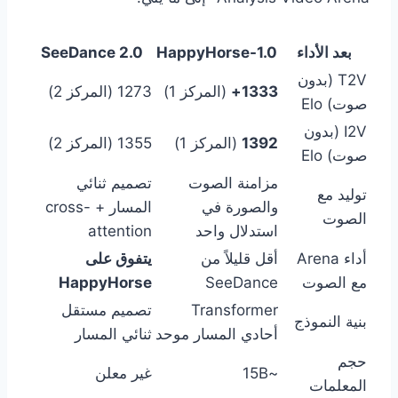
بعد الأداء
HappyHorse-1.0
SeeDance 2.0
T2V (بدون
1333+
(المركز 1)
1273 (المركز 2)
صوت) Elo
I2V (بدون
1392
(المركز 1)
1355 (المركز 2)
صوت) Elo
مزامنة الصوت
تصميم ثنائي
توليد مع
والصورة في
المسار + cross-
الصوت
استدلال واحد
attention
أداء Arena
أقل قليلاً من
يتفوق على
مع الصوت
SeeDance
HappyHorse
Transformer
تصميم مستقل
بنية النموذج
أحادي المسار موحد
ثنائي المسار
حجم
~15B
غير معلن
المعلمات