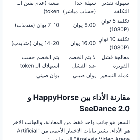
سهولة تقدير
سهلة جداً
صعبة (عدم يقين الـ
التكلفة
(حساب مباشر)
token)
تكلفة 5 ثوانٍ
8.00 يوان
7-10 يوان (متذبذب)
(1080P)
تكلفة 10 ثوانٍ
16.00 يوان
14-20 يوان (متذبذب)
(1080P)
معالجة فشل
لا يتم الخصم
يتم الخصم حسب
الفوترة
عند الفشل
استهلاك الـ token
عملة التسعير
يوان صيني
يوان صيني
مقارنة الأداء بين HappyHorse و
SeeDance 2.0
السعر هو جانب واحد فقط من المعادلة، والجانب الآخر
هو الأداء. تشير بيانات الاختبار الأعمى من "Artificial
Analysis Video Arena" إلى ما يلي: