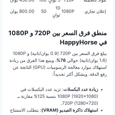
مواد بالجملة
720P
5 ثوانٍ
100
450.00 يوان
10
إعلان تجاري
1080P
50
800.00 يوان
ثوانٍ
منطق فرق السعر بين 720P و 1080P
في HappyHorse
يبلغ فرق السعر بين 720P (0.9 يوان/ثانية) و 1080P
(1.6 يوان/ثانية) حوالي
78%
، وينبع هذا الفرق من زيادة
استهلاك موارد معالجة الرسوميات (GPU) الناتجة عن
رفع الدقة. وبشكل أكثر تحديداً:
زيادة عدد البكسلات
: تزيد عدد البكسلات في
1080P (1920×1080) بنسبة 125% مقارنة بـ
720P (1280×720).
استهلاك ذاكرة الفيديو (VRAM)
: يتطلب الاستنتاج