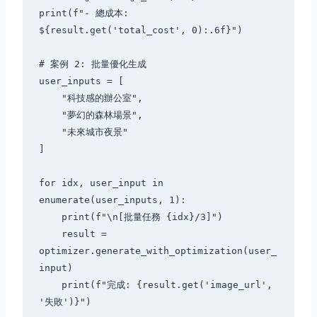
print(f"- 總成本: 
${result.get('total_cost', 0):.6f}")

# 案例 2: 批量優化生成

user_inputs = [

    "科技感的辦公室",

    "夢幻的森林場景",

    "未來城市夜景"

]

for idx, user_input in 
enumerate(user_inputs, 1):

    print(f"\n[批量任務 {idx}/3]")

    result = 
optimizer.generate_with_optimization(user_
input)

    print(f"完成: {result.get('image_url', 