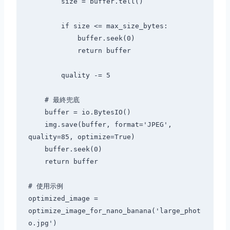
        size = buffer.tell()

        if size <= max_size_bytes:

            buffer.seek(0)

            return buffer

        quality -= 5

    # 最終兜底

    buffer = io.BytesIO()

    img.save(buffer, format='JPEG', 
quality=85, optimize=True)

    buffer.seek(0)

    return buffer

# 使用示例

optimized_image = 
optimize_image_for_nano_banana('large_phot
o.jpg')
