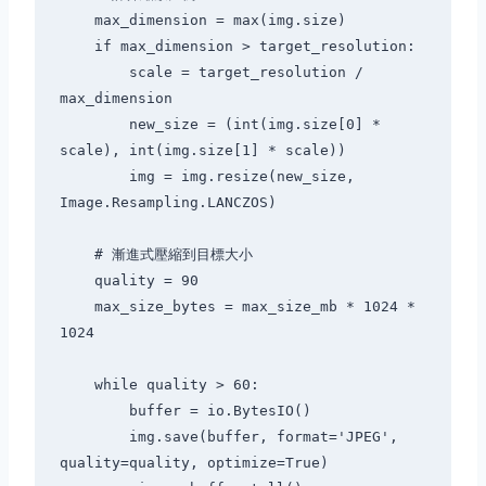
    max_dimension = max(img.size)

    if max_dimension > target_resolution:

        scale = target_resolution / 
max_dimension

        new_size = (int(img.size[0] * 
scale), int(img.size[1] * scale))

        img = img.resize(new_size, 
Image.Resampling.LANCZOS)

    # 漸進式壓縮到目標大小

    quality = 90

    max_size_bytes = max_size_mb * 1024 * 
1024

    while quality > 60:

        buffer = io.BytesIO()

        img.save(buffer, format='JPEG', 
quality=quality, optimize=True)
