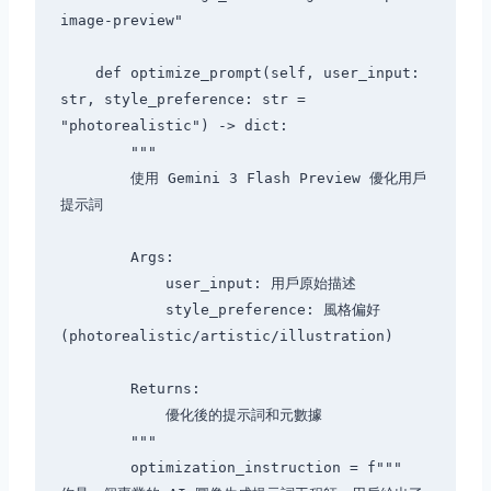
image-preview"

    def optimize_prompt(self, user_input: 
str, style_preference: str = 
"photorealistic") -> dict:

        """

        使用 Gemini 3 Flash Preview 優化用戶
提示詞

        Args:

            user_input: 用戶原始描述

            style_preference: 風格偏好
(photorealistic/artistic/illustration)

        Returns:

            優化後的提示詞和元數據

        """

        optimization_instruction = f"""
