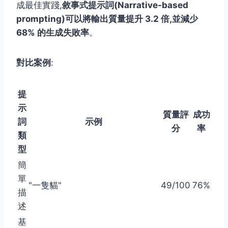
成最佳實踐,
敘事式提示詞(Narrative-based
prompting)可以將輸出質量提升 3.2 倍,並減少
68% 的生成失敗率
。
對比案例
:
提
示
質量評
成功
詞
示例
分
率
類
型
簡
單
"一隻貓"
49/100
76%
描
述
基