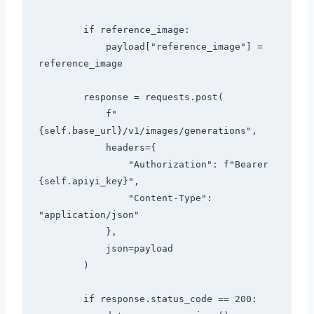
        if reference_image:

            payload["reference_image"] = 
reference_image

        response = requests.post(

            f"
{self.base_url}/v1/images/generations",

            headers={

                "Authorization": f"Bearer 
{self.apiyi_key}",

                "Content-Type": 
"application/json"

            },

            json=payload

        )

        if response.status_code == 200:
