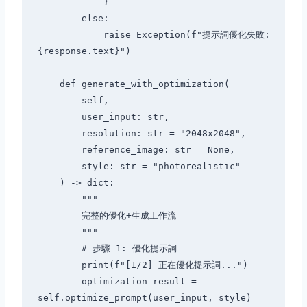
            }

        else:

            raise Exception(f"提示詞優化失敗: 
{response.text}")

    def generate_with_optimization(

        self,

        user_input: str,

        resolution: str = "2048x2048",

        reference_image: str = None,

        style: str = "photorealistic"

    ) -> dict:

        """

        完整的優化+生成工作流

        """

        # 步驟 1: 優化提示詞

        print(f"[1/2] 正在優化提示詞...")

        optimization_result = 
self.optimize_prompt(user_input, style)
