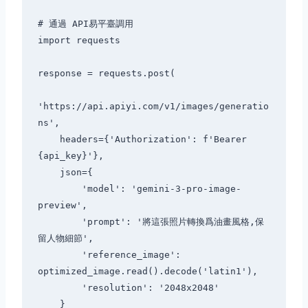
# 通過 API易平臺調用

import requests

response = requests.post(

'https://api.apiyi.com/v1/images/generatio
ns',

    headers={'Authorization': f'Bearer 
{api_key}'},

    json={

        'model': 'gemini-3-pro-image-
preview',

        'prompt': '將這張照片轉換爲油畫風格,保
留人物細節',

        'reference_image': 
optimized_image.read().decode('latin1'),

        'resolution': '2048x2048'

    }
