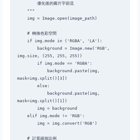
        優化後的圖片字節流

    """

    img = Image.open(image_path)

    # 轉換色彩空間

    if img.mode in ('RGBA', 'LA'):

        background = Image.new('RGB', 
img.size, (255, 255, 255))

        if img.mode == 'RGBA':

            background.paste(img, 
mask=img.split()[3])

        else:

            background.paste(img, 
mask=img.split()[1])

        img = background

    elif img.mode != 'RGB':

        img = img.convert('RGB')

    # 計算縮放比例
