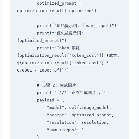
        optimized_prompt = 
optimization_result['optimized']

        print(f"原始提示詞: {user_input}")

        print(f"優化後提示詞: 
{optimized_prompt}")

        print(f"Token 消耗: 
{optimization_result['token_cost']} (成本: 
${optimization_result['token_cost'] * 
0.0001 / 1000:.6f})")

        # 步驟 2: 生成圖片

        print(f"[2/2] 正在生成圖片...")

        payload = {

            "model": self.image_model,

            "prompt": optimized_prompt,

            "resolution": resolution,

            "num_images": 1

        }
