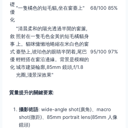
礎
"一隻橘色的短毛貓,坐在窗臺上"
68/100
85%
優
化
"清晨柔和的陽光透過半開的窗簾,
敘
照射在一隻毛色金黃的短毛橘貓身
事
上。貓咪慵懶地蜷縮在米白色的窗
式
臺墊上,琥珀色的眼睛半閉着,尾巴
95/100
97%
優
輕輕搭在窗沿邊緣。背景是模糊的
化
城市建築輪廓,85mm 鏡頭,f/1.8
光圈,淺景深效果"
質量提升的關鍵要素
:
攝影術語
: wide-angle shot(廣角)、macro
shot(微距)、85mm portrait lens(85mm 人像
鏡頭)