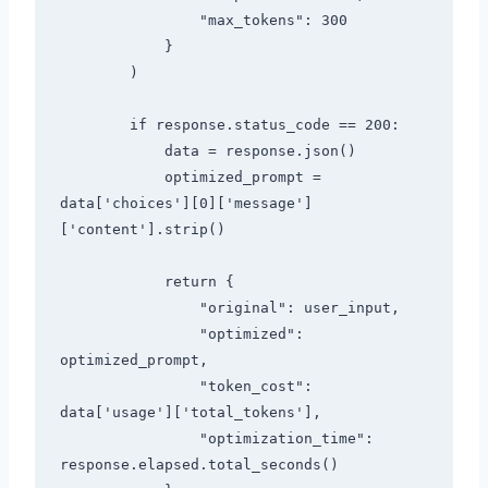
                "max_tokens": 300

            }

        )

        if response.status_code == 200:

            data = response.json()

            optimized_prompt = 
data['choices'][0]['message']
['content'].strip()

            return {

                "original": user_input,

                "optimized": 
optimized_prompt,

                "token_cost": 
data['usage']['total_tokens'],

                "optimization_time": 
response.elapsed.total_seconds()
