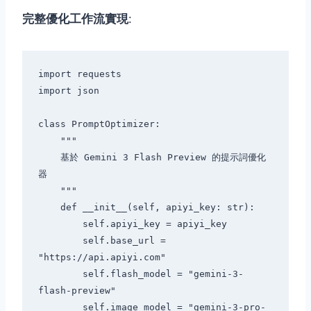
完整優化工作流實現
:
import requests

import json

class PromptOptimizer:

    """

    基於 Gemini 3 Flash Preview 的提示詞優化
器

    """

    def __init__(self, apiyi_key: str):

        self.apiyi_key = apiyi_key

        self.base_url = 
"https://api.apiyi.com"

        self.flash_model = "gemini-3-
flash-preview"

        self.image_model = "gemini-3-pro-