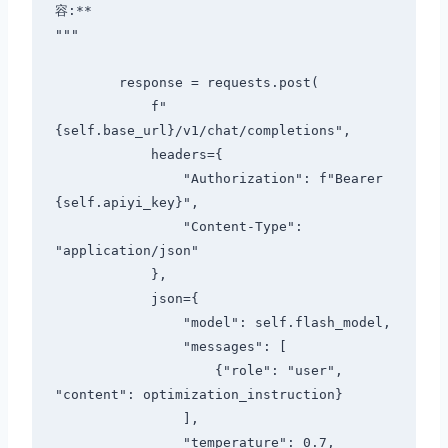
容:**

"""

        response = requests.post(

            f"
{self.base_url}/v1/chat/completions",

            headers={

                "Authorization": f"Bearer 
{self.apiyi_key}",

                "Content-Type": 
"application/json"

            },

            json={

                "model": self.flash_model,

                "messages": [

                    {"role": "user", 
"content": optimization_instruction}

                ],

                "temperature": 0.7,
