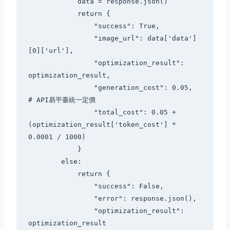
            data = response.json()

            return {

                "success": True,

                "image_url": data['data']
[0]['url'],

                "optimization_result": 
optimization_result,

                "generation_cost": 0.05,  
# API易平臺統一定價

                "total_cost": 0.05 + 
(optimization_result['token_cost'] * 
0.0001 / 1000)

            }

        else:

            return {

                "success": False,

                "error": response.json(),

                "optimization_result": 
optimization_result
