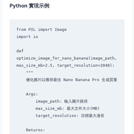
Python 實現示例
:
from PIL import Image

import io

def 
optimize_image_for_nano_banana(image_path, 
max_size_mb=2.5, target_resolution=2048):

    """

    優化圖片以獲得最佳 Nano Banana Pro 生成質量

    Args:

        image_path: 輸入圖片路徑

        max_size_mb: 最大文件大小(MB)

        target_resolution: 目標最大邊長

    Returns:
