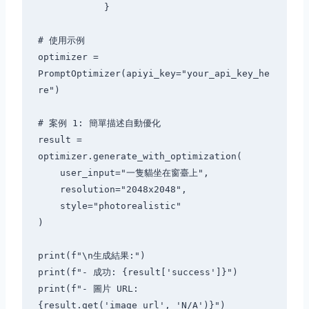
            }

# 使用示例

optimizer = 
PromptOptimizer(apiyi_key="your_api_key_he
re")

# 案例 1: 簡單描述自動優化

result = 
optimizer.generate_with_optimization(

    user_input="一隻貓坐在窗臺上",

    resolution="2048x2048",

    style="photorealistic"

)

print(f"\n生成結果:")

print(f"- 成功: {result['success']}")

print(f"- 圖片 URL: 
{result.get('image_url', 'N/A')}")
