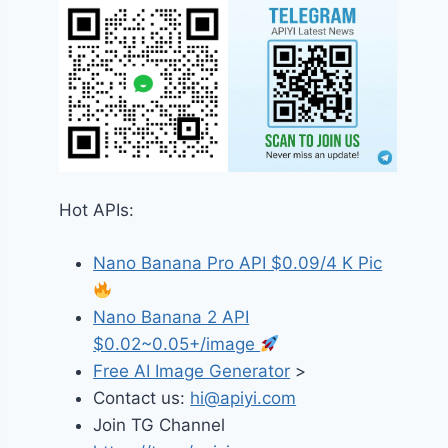
Hot APIs:
Nano Banana Pro API $0.09/4 K Pic
Nano Banana 2 API
$0.02~0.05+/image
Free AI Image Generator
>
Contact us:
hi@apiyi.com
Join TG Channel