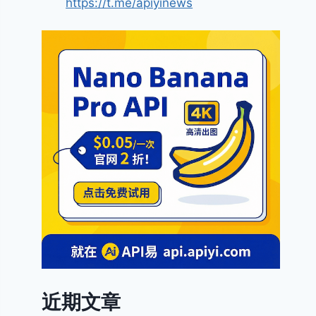
https://t.me/apiyinews
近期文章