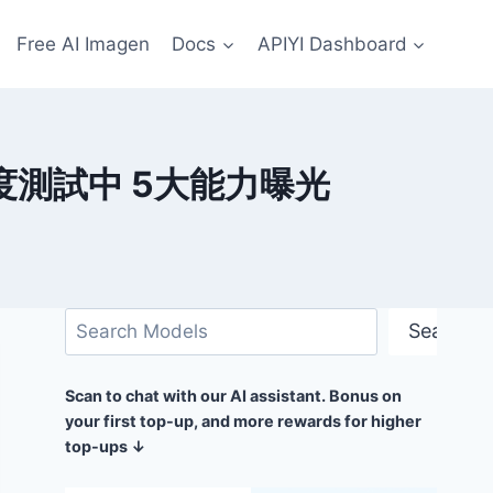
Free AI Imagen
Docs
APIYI Dashboard
: 灰度測試中 5大能力曝光
搜
Search
尋
Scan to chat with our AI assistant. Bonus on
your first top-up, and more rewards for higher
top-ups ↓