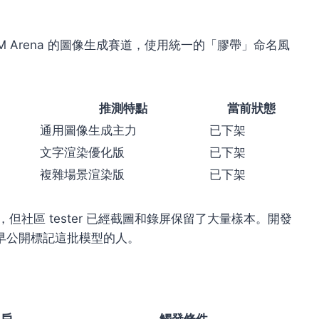
 LM Arena 的圖像生成賽道，使用統一的「膠帶」命名風
推測特點
當前狀態
通用圖像生成主力
已下架
文字渲染優化版
已下架
複雜場景渲染版
已下架
，但社區 tester 已經截圖和錄屏保留了大量樣本。開發
ore 是最早公開標記這批模型的人。
戶
觸發條件