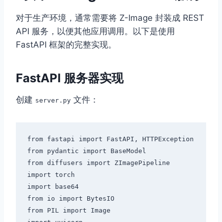
对于生产环境，通常需要将 Z-Image 封装成 REST
API 服务，以便其他应用调用。以下是使用
FastAPI 框架的完整实现。
FastAPI 服务器实现
创建
文件：
server.py
from fastapi import FastAPI, HTTPException

from pydantic import BaseModel

from diffusers import ZImagePipeline

import torch

import base64

from io import BytesIO

from PIL import Image
