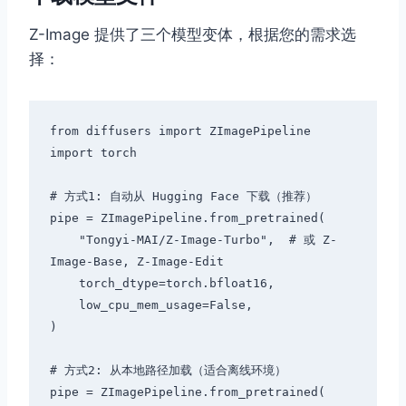
Z-Image 提供了三个模型变体，根据您的需求选
择：
from diffusers import ZImagePipeline

import torch

# 方式1: 自动从 Hugging Face 下载（推荐）

pipe = ZImagePipeline.from_pretrained(

    "Tongyi-MAI/Z-Image-Turbo",  # 或 Z-
Image-Base, Z-Image-Edit

    torch_dtype=torch.bfloat16,

    low_cpu_mem_usage=False,

)

# 方式2: 从本地路径加载（适合离线环境）

pipe = ZImagePipeline.from_pretrained(
