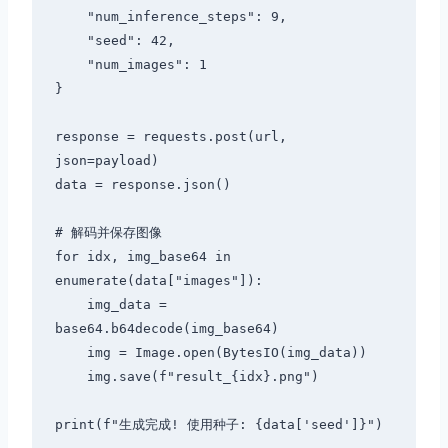
    "num_inference_steps": 9,

    "seed": 42,

    "num_images": 1

}

response = requests.post(url, 
json=payload)

data = response.json()

# 解码并保存图像

for idx, img_base64 in 
enumerate(data["images"]):

    img_data = 
base64.b64decode(img_base64)

    img = Image.open(BytesIO(img_data))

    img.save(f"result_{idx}.png")
