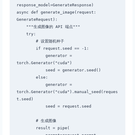
response_model=GenerateResponse)

async def generate_image(request: 
GenerateRequest):

    """生成图像的 API 端点"""

    try:

        # 设置随机种子

        if request.seed == -1:

            generator = 
torch.Generator("cuda")

            seed = generator.seed()

        else:

            generator = 
torch.Generator("cuda").manual_seed(reques
t.seed)

            seed = request.seed

        # 生成图像

        result = pipe(
