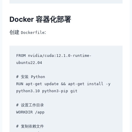
Docker 容器化部署
创建
:
Dockerfile
FROM nvidia/cuda:12.1.0-runtime-
ubuntu22.04

# 安装 Python

RUN apt-get update && apt-get install -y 
python3.10 python3-pip git

# 设置工作目录

WORKDIR /app

# 复制依赖文件
