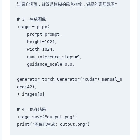
过窗户洒落，背景是模糊的绿色植物，温馨的家居氛围"

# 3. 生成图像

image = pipe(

    prompt=prompt,

    height=1024,

    width=1024,

    num_inference_steps=9,

    guidance_scale=0.0,

generator=torch.Generator("cuda").manual_s
eed(42),

).images[0]

# 4. 保存结果

image.save("output.png")
