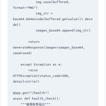
            img.save(buffered, 
format="PNG")

            img_str = 
base64.b64encode(buffered.getvalue()).deco
de()

            images_base64.append(img_str)

        return 
GenerateResponse(images=images_base64, 
seed=seed)

    except Exception as e:

        raise 
HTTPException(status_code=500, 
detail=str(e))

@app.get("/health")

async def health_check():

    """健康检查端点"""
