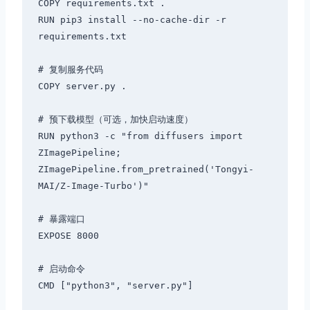
COPY requirements.txt .

RUN pip3 install --no-cache-dir -r 
requirements.txt

# 复制服务代码

COPY server.py .

# 预下载模型（可选，加快启动速度）

RUN python3 -c "from diffusers import 
ZImagePipeline; 
ZImagePipeline.from_pretrained('Tongyi-
MAI/Z-Image-Turbo')"

# 暴露端口

EXPOSE 8000

# 启动命令
