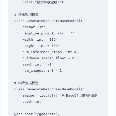
    print("模型加载完成!")

# 请求数据模型

class GenerateRequest(BaseModel):

    prompt: str

    negative_prompt: str = ""

    width: int = 1024

    height: int = 1024

    num_inference_steps: int = 9

    guidance_scale: float = 0.0

    seed: int = -1

    num_images: int = 1

# 响应数据模型

class GenerateResponse(BaseModel):

    images: list[str]  # Base64 编码的图像

    seed: int

@app.post("/generate", 