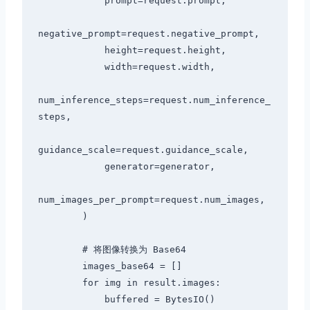
            prompt=request.prompt,

negative_prompt=request.negative_prompt,

            height=request.height,

            width=request.width,

num_inference_steps=request.num_inference_
steps,

guidance_scale=request.guidance_scale,

            generator=generator,

num_images_per_prompt=request.num_images,

        )

        # 将图像转换为 Base64

        images_base64 = []

        for img in result.images:

            buffered = BytesIO()
