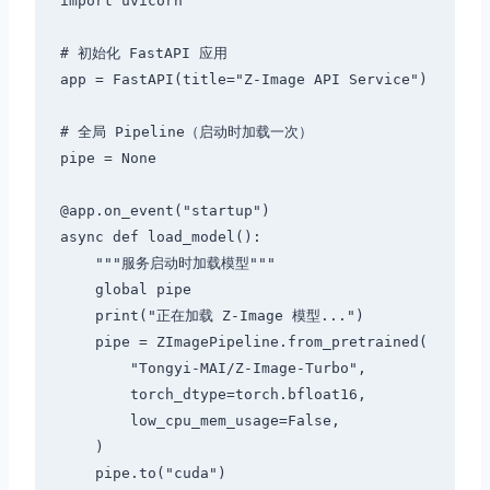
import uvicorn

# 初始化 FastAPI 应用

app = FastAPI(title="Z-Image API Service")

# 全局 Pipeline（启动时加载一次）

pipe = None

@app.on_event("startup")

async def load_model():

    """服务启动时加载模型"""

    global pipe

    print("正在加载 Z-Image 模型...")

    pipe = ZImagePipeline.from_pretrained(

        "Tongyi-MAI/Z-Image-Turbo",

        torch_dtype=torch.bfloat16,

        low_cpu_mem_usage=False,

    )

    pipe.to("cuda")
