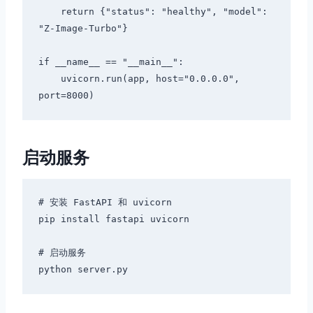
    return {"status": "healthy", "model": 
"Z-Image-Turbo"}

if __name__ == "__main__":

    uvicorn.run(app, host="0.0.0.0", 
启动服务
# 安装 FastAPI 和 uvicorn

pip install fastapi uvicorn

# 启动服务
