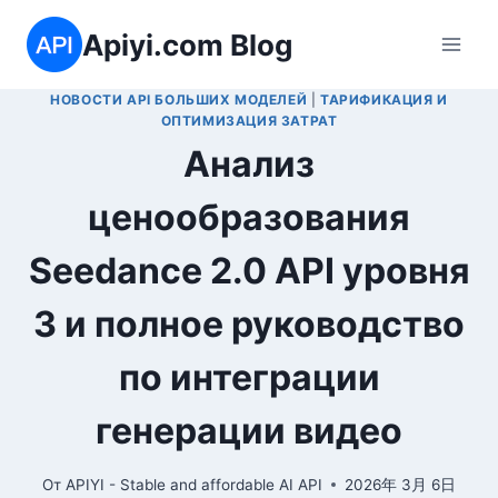
Перейти
Apiyi.com Blog
к
содержимому
НОВОСТИ API БОЛЬШИХ МОДЕЛЕЙ
|
ТАРИФИКАЦИЯ И
ОПТИМИЗАЦИЯ ЗАТРАТ
Анализ
ценообразования
Seedance 2.0 API уровня
3 и полное руководство
по интеграции
генерации видео
От
APIYI - Stable and affordable AI API
2026年 3月 6日