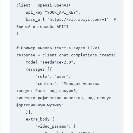
client = openai.OpenAI(

    api_key="YOUR_API_KEY",

    base_url="https://vip.apiyi.com/v1"  # 
Единый интерфейс APIYI

)

# Пример вызова текст-в-видео (T2V)

response = client.chat.completions.create(

    model="seedance-2.0",

    messages=[{

        "role": "user",

        "content": "Молодая женщина 
танцует балет под сакурой, 
кинематографическое качество, под нежную 
фортепианную музыку"

    }],

    extra_body={

        "video_params": {
