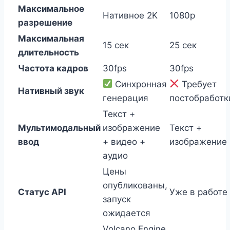
Максимальное
Нативное 2K
1080p
разрешение
Максимальная
15 сек
25 сек
длительность
Частота кадров
30fps
30fps
Синхронная
Требует
Нативный звук
генерация
постобработк
Текст +
Мультимодальный
изображение
Текст +
ввод
+ видео +
изображение
аудио
Цены
опубликованы,
Статус API
Уже в работе
запуск
ожидается
Volcano Engine