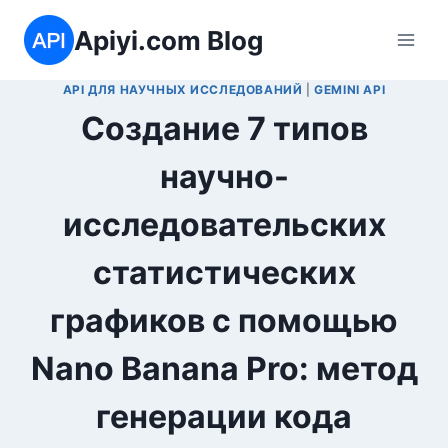
Перейти
Apiyi.com Blog
к
содержимому
API ДЛЯ НАУЧНЫХ ИССЛЕДОВАНИЙ
|
GEMINI API
Создание 7 типов
научно-
исследовательских
статистических
графиков с помощью
Nano Banana Pro: метод
генерации кода