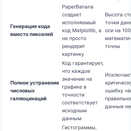
PaperBanana
создает
Высота ст
исполняемый
точки дан
Генерация кода
код Matplotlib, а
оси на 10
вместо пикселей
не просто
математи
рендерит
точны
картинку
Код гарантирует,
что каждое
Исключае
значение на
Полное устранение
критическ
графике в
числовых
ошибку «в
точности
галлюцинаций
правильно
соответствует
данные н
исходным
данным
Гистограммы,