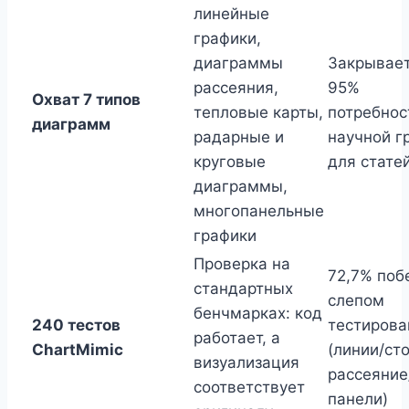
линейные
графики,
диаграммы
Закрывает
рассеяния,
95%
Охват 7 типов
тепловые карты,
потребнос
диаграмм
радарные и
научной г
круговые
для стате
диаграммы,
многопанельные
графики
Проверка на
72,7% поб
стандартных
слепом
бенчмарках: код
240 тестов
тестирова
работает, а
ChartMimic
(линии/ст
визуализация
рассеяние
соответствует
панели)