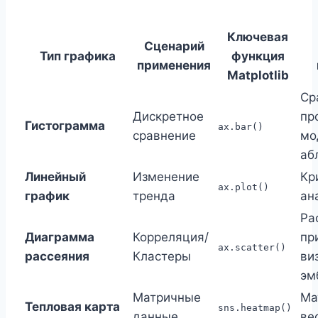
Ключевая
Сценарий
Тип графика
функция
применения
Matplotlib
Ср
Дискретное
пр
Гистограмма
ax.bar()
сравнение
мо
аб
Линейный
Изменение
Кр
ax.plot()
график
тренда
ан
Ра
Диаграмма
Корреляция/
пр
ax.scatter()
рассеяния
Кластеры
ви
эм
Матричные
Ма
Тепловая карта
sns.heatmap()
данные
ве