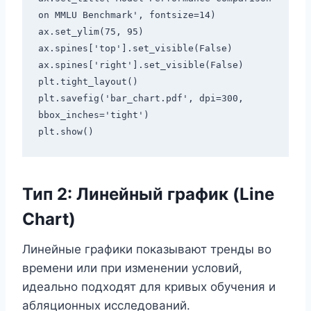
on MMLU Benchmark', fontsize=14)

ax.set_ylim(75, 95)

ax.spines['top'].set_visible(False)

ax.spines['right'].set_visible(False)

plt.tight_layout()

plt.savefig('bar_chart.pdf', dpi=300, 
bbox_inches='tight')

Тип 2: Линейный график (Line
Chart)
Линейные графики показывают тренды во
времени или при изменении условий,
идеально подходят для кривых обучения и
абляционных исследований.