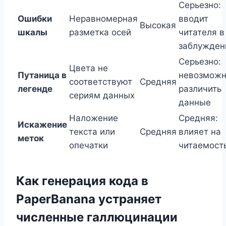
Серьезно:
Ошибки
Неравномерная
вводит
Высокая
шкалы
разметка осей
читателя в
заблужден
Серьезно:
Цвета не
Путаница в
невозмож
соответствуют
Средняя
легенде
различить
сериям данных
данные
Наложение
Средняя:
Искажение
текста или
Средняя
влияет на
меток
опечатки
читаемост
Как генерация кода в
PaperBanana устраняет
численные галлюцинации