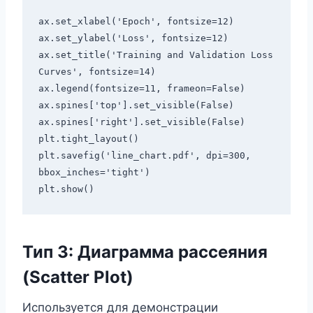
ax.set_xlabel('Epoch', fontsize=12)

ax.set_ylabel('Loss', fontsize=12)

ax.set_title('Training and Validation Loss 
Curves', fontsize=14)

ax.legend(fontsize=11, frameon=False)

ax.spines['top'].set_visible(False)

ax.spines['right'].set_visible(False)

plt.tight_layout()

plt.savefig('line_chart.pdf', dpi=300, 
bbox_inches='tight')

Тип 3: Диаграмма рассеяния
(Scatter Plot)
Используется для демонстрации