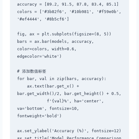
accuracy = [89.2, 91.5, 87.8, 83.4, 85.1]

colors = ['#3b82f6', '#10b981', '#f59e0b', 
'#ef4444', '#8b5cf6']

fig, ax = plt.subplots(figsize=(8, 5))

bars = ax.bar(models, accuracy, 
color=colors, width=0.6, 
edgecolor='white')

# 添加数值标签

for bar, val in zip(bars, accuracy):

    ax.text(bar.get_x() + 
bar.get_width()/2, bar.get_height() + 0.5,

            f'{val}%', ha='center', 
va='bottom', fontsize=10, 
fontweight='bold')

ax.set_ylabel('Accuracy (%)', fontsize=12)

ax.set_title('Model Performance Comparison 