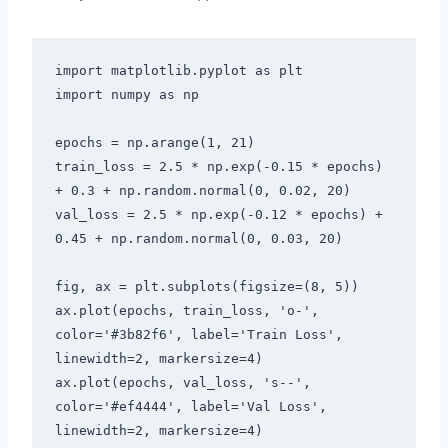
import matplotlib.pyplot as plt

import numpy as np

epochs = np.arange(1, 21)

train_loss = 2.5 * np.exp(-0.15 * epochs) 
+ 0.3 + np.random.normal(0, 0.02, 20)

val_loss = 2.5 * np.exp(-0.12 * epochs) + 
0.45 + np.random.normal(0, 0.03, 20)

fig, ax = plt.subplots(figsize=(8, 5))

ax.plot(epochs, train_loss, 'o-', 
color='#3b82f6', label='Train Loss', 
linewidth=2, markersize=4)

ax.plot(epochs, val_loss, 's--', 
color='#ef4444', label='Val Loss', 
linewidth=2, markersize=4)
