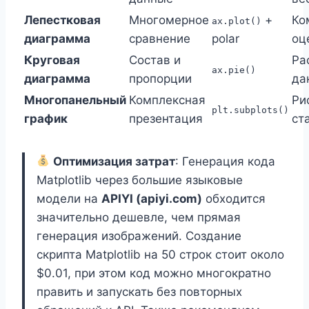
Лепестковая
Многомерное
+
Ко
ax.plot()
диаграмма
сравнение
polar
оц
Круговая
Состав и
Ра
ax.pie()
диаграмма
пропорции
да
Многопанельный
Комплексная
Рис
plt.subplots()
график
презентация
ст
Оптимизация затрат
: Генерация кода
Matplotlib через большие языковые
модели на
APIYI (apiyi.com)
обходится
значительно дешевле, чем прямая
генерация изображений. Создание
скрипта Matplotlib на 50 строк стоит около
$0.01, при этом код можно многократно
править и запускать без повторных