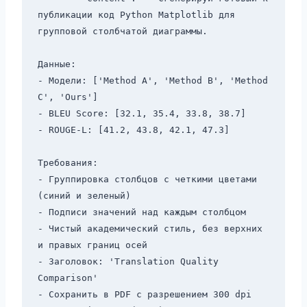
публикации код Python Matplotlib для 
групповой столбчатой диаграммы.

Данные:

- Модели: ['Method A', 'Method B', 'Method 
C', 'Ours']

- BLEU Score: [32.1, 35.4, 33.8, 38.7]

- ROUGE-L: [41.2, 43.8, 42.1, 47.3]

Требования:

- Группировка столбцов с четкими цветами 
(синий и зеленый)

- Подписи значений над каждым столбцом

- Чистый академический стиль, без верхних 
и правых границ осей

- Заголовок: 'Translation Quality 
Comparison'

- Сохранить в PDF с разрешением 300 dpi
