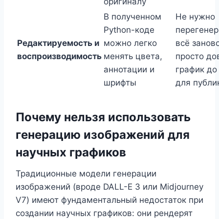
оригиналу
В полученном
Не нужно
Python-коде
перегенер
Редактируемость и
можно легко
всё занов
воспроизводимость
менять цвета,
просто до
аннотации и
график до
шрифты
для публи
Почему нельзя использовать
генерацию изображений для
научных графиков
Традиционные модели генерации
изображений (вроде DALL-E 3 или Midjourney
V7) имеют фундаментальный недостаток при
создании научных графиков: они рендерят