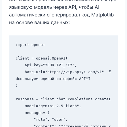
языковую модель через API, чтобы AI
автоматически сгенерировал код Matplotlib
на основе ваших данных:
import openai

client = openai.OpenAI(

    api_key="YOUR_API_KEY",

    base_url="https://vip.apiyi.com/v1"  # 
Используем единый интерфейс APIYI

)

response = client.chat.completions.create(

    model="gemini-2.5-flash",

    messages=[{

        "role": "user",

        "content": """Сгенерируй готовый к 