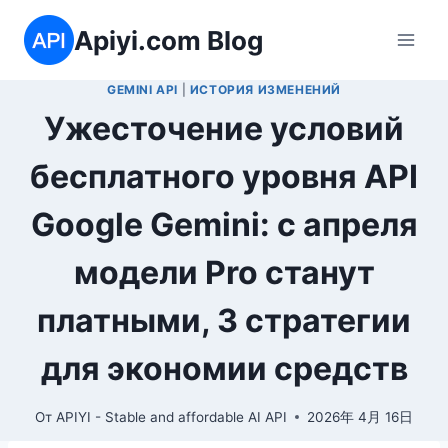
Перейти
Apiyi.com Blog
к
содержимому
GEMINI API
|
ИСТОРИЯ ИЗМЕНЕНИЙ
Ужесточение условий
бесплатного уровня API
Google Gemini: с апреля
модели Pro станут
платными, 3 стратегии
для экономии средств
От
APIYI - Stable and affordable AI API
2026年 4月 16日