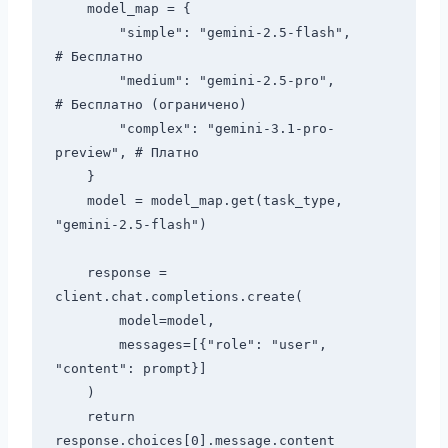
    model_map = {

        "simple": "gemini-2.5-flash",       
# Бесплатно

        "medium": "gemini-2.5-pro",          
# Бесплатно (ограничено)

        "complex": "gemini-3.1-pro-
preview", # Платно

    }

    model = model_map.get(task_type, 
"gemini-2.5-flash")

    response = 
client.chat.completions.create(

        model=model,

        messages=[{"role": "user", 
"content": prompt}]

    )

    return 