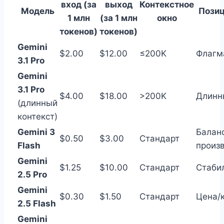
вход (за
выход
Контекстное
Модель
Пози
1 млн
(за 1 млн
окно
токенов)
токенов)
Gemini
$2.00
$12.00
≤200K
Флагм
3.1 Pro
Gemini
3.1 Pro
$4.00
$18.00
>200K
Длинн
(длинный
контекст)
Gemini 3
Балан
$0.50
$3.00
Стандарт
Flash
произ
Gemini
$1.25
$10.00
Стандарт
Стаби
2.5 Pro
Gemini
$0.30
$1.50
Стандарт
Цена/
2.5 Flash
Gemini