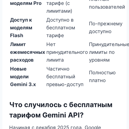
моделям Pro
тарифе (с
пользователей
лимитами)
Доступ к
Доступно в
По-прежнему
моделям
бесплатном
доступно
Flash
тарифе
Лимит
Нет
Принудительны
ежемесячных
принудительного
лимиты по
расходов
лимита
уровням
Новые
Частично
Полностью
модели
бесплатный
платно
Gemini 3.x
превью-доступ
Что случилось с бесплатным
тарифом Gemini API?
Начиная с декабря 2025 года, Google