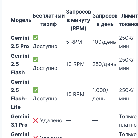
Запросов
Бесплатный
Запросов
Лимит
Модель
в минуту
тариф
в день
токено
(RPM)
Gemini
250K/
5 RPM
100/день
2.5 Pro
Доступно
мин
Gemini
250K/
2.5
10 RPM
250/день
Доступно
мин
Flash
Gemini
2.5
1,000/
250K/
15 RPM
Flash-
Доступно
день
мин
Lite
Gemini
Только
Удалено
—
—
3.1 Pro
платно
Gemini
Только