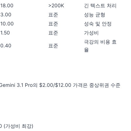
18.00
>200K
긴 텍스트 처리
3.00
표준
성능 균형
10.00
표준
성숙 및 안정
1.50
표준
가성비
극강의 비용 효
0.40
표준
율
ini 3.1 Pro의 $2.00/$12.00 가격은 중상위권 수준
.50 (가성비 최강)