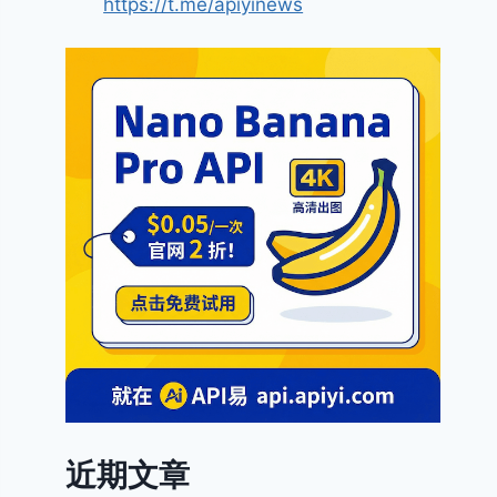
https://t.me/apiyinews
近期文章