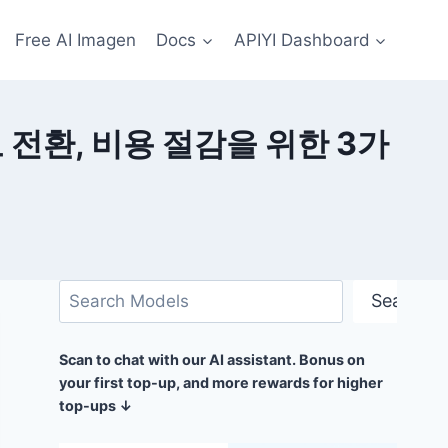
Free AI Imagen
Docs
APIYI Dashboard
유료 전환, 비용 절감을 위한 3가
검
Search
색
Scan to chat with our AI assistant. Bonus on
your first top-up, and more rewards for higher
top-ups ↓