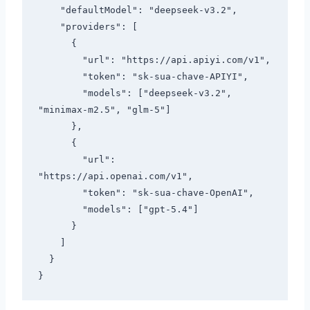
    "defaultModel": "deepseek-v3.2",

    "providers": [

      {

        "url": "https://api.apiyi.com/v1",

        "token": "sk-sua-chave-APIYI",

        "models": ["deepseek-v3.2", 
"minimax-m2.5", "glm-5"]

      },

      {

        "url": 
"https://api.openai.com/v1",

        "token": "sk-sua-chave-OpenAI",

        "models": ["gpt-5.4"]

      }

    ]

  }
