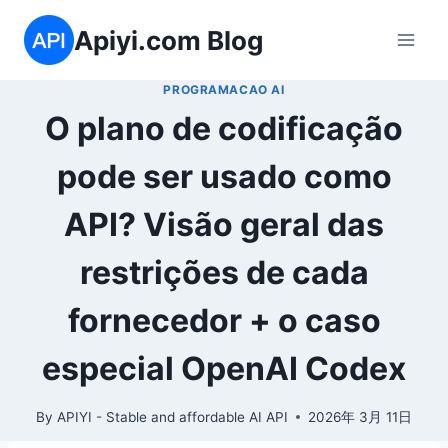
Skip
Apiyi.com Blog
to
content
PROGRAMACAO AI
O plano de codificação
pode ser usado como
API? Visão geral das
restrições de cada
fornecedor + o caso
especial OpenAI Codex
By
APIYI - Stable and affordable AI API
2026年 3月 11日