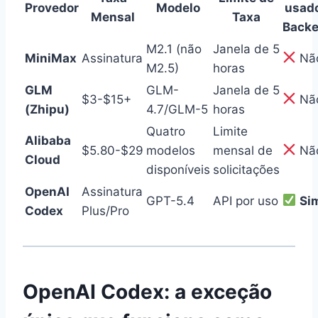
Provedor
Modelo
usad
Mensal
Taxa
Back
M2.1 (não
Janela de 5
MiniMax
Assinatura
Nã
M2.5)
horas
GLM
GLM-
Janela de 5
$3-$15+
Nã
(Zhipu)
4.7/GLM-5
horas
Quatro
Limite
Alibaba
$5.80-$29
modelos
mensal de
Nã
Cloud
disponíveis
solicitações
OpenAI
Assinatura
GPT-5.4
API por uso
Si
Codex
Plus/Pro
OpenAI Codex: a exceção