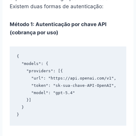
Existem duas formas de autenticação:
Método 1: Autenticação por chave API
(cobrança por uso)
{

  "models": {

    "providers": [{

      "url": "https://api.openai.com/v1",

      "token": "sk-sua-chave-API-OpenAI",

      "model": "gpt-5.4"

    }]

  }
