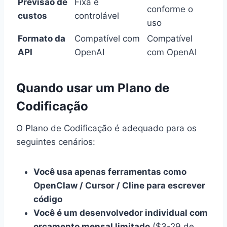
Previsão de
Fixa e
conforme o
custos
controlável
uso
Formato da
Compatível com
Compatível
API
OpenAI
com OpenAI
Quando usar um Plano de
Codificação
O Plano de Codificação é adequado para os
seguintes cenários:
Você usa apenas ferramentas como
OpenClaw / Cursor / Cline para escrever
código
Você é um desenvolvedor individual com
orçamento mensal limitado
($3-29 de