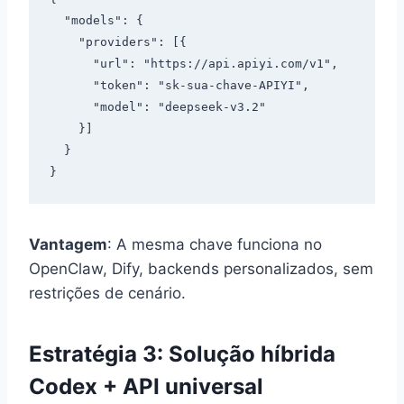
  "models": {

    "providers": [{

      "url": "https://api.apiyi.com/v1",

      "token": "sk-sua-chave-APIYI",

      "model": "deepseek-v3.2"

    }]

  }

Vantagem
: A mesma chave funciona no
OpenClaw, Dify, backends personalizados, sem
restrições de cenário.
Estratégia 3: Solução híbrida
Codex + API universal