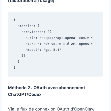
(facturation à l'usage)
{

  "models": {

    "providers": [{

      "url": "https://api.openai.com/v1",

      "token": "sk-votre-clé-API-OpenAI",

      "model": "gpt-5.4"

    }]

  }

Méthode 2 : OAuth avec abonnement
ChatGPT/Codex
Via le flux de connexion OAuth d'OpenClaw,