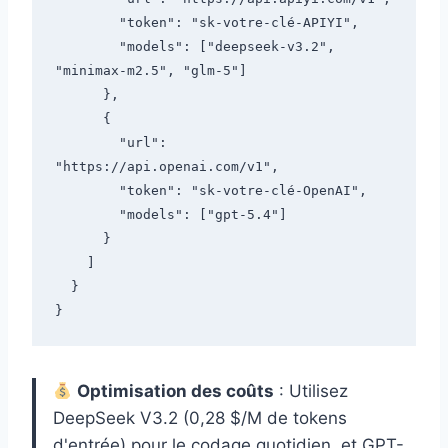
        "token": "sk-votre-clé-APIYI",

        "models": ["deepseek-v3.2", 
"minimax-m2.5", "glm-5"]

      },

      {

        "url": 
"https://api.openai.com/v1",

        "token": "sk-votre-clé-OpenAI",

        "models": ["gpt-5.4"]

      }

    ]

  }

Optimisation des coûts
: Utilisez
DeepSeek V3.2 (0,28 $/M de tokens
d'entrée) pour le codage quotidien, et GPT-