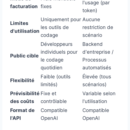
l'usage (par
facturation
fixes
token)
Uniquement pour
Aucune
Limites
les outils de
restriction de
d'utilisation
codage
scénario
Développeurs
Backend
individuels pour
d'entreprise /
Public cible
le codage
Processus
quotidien
automatisés
Faible (outils
Élevée (tous
Flexibilité
limités)
scénarios)
Prévisibilité
Fixe et
Variable selon
des coûts
contrôlable
l'utilisation
Format de
Compatible
Compatible
l'API
OpenAI
OpenAI