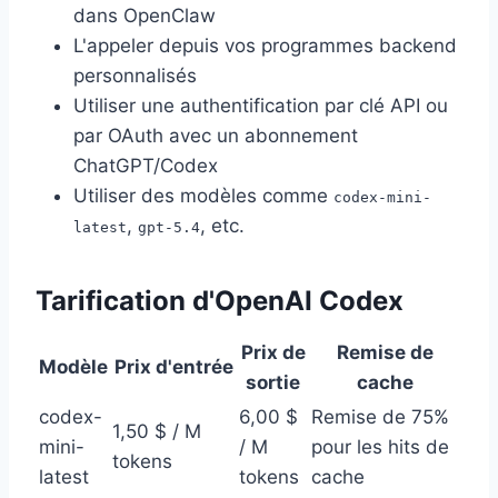
dans OpenClaw
L'appeler depuis vos programmes backend
personnalisés
Utiliser une authentification par clé API ou
par OAuth avec un abonnement
ChatGPT/Codex
Utiliser des modèles comme
codex-mini-
,
, etc.
latest
gpt-5.4
Tarification d'OpenAI Codex
Prix de
Remise de
Modèle
Prix d'entrée
sortie
cache
codex-
6,00 $
Remise de 75%
1,50 $ / M
mini-
/ M
pour les hits de
tokens
latest
tokens
cache