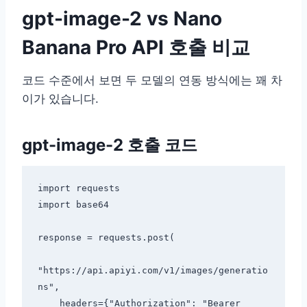
gpt-image-2 vs Nano
Banana Pro API 호출 비교
코드 수준에서 보면 두 모델의 연동 방식에는 꽤 차
이가 있습니다.
gpt-image-2 호출 코드
import requests

import base64

response = requests.post(

"https://api.apiyi.com/v1/images/generatio
ns",

    headers={"Authorization": "Bearer 