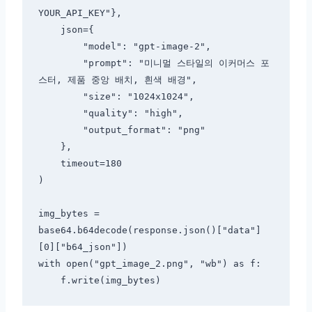
YOUR_API_KEY"},

    json={

        "model": "gpt-image-2",

        "prompt": "미니멀 스타일의 이커머스 포
스터, 제품 중앙 배치, 흰색 배경",

        "size": "1024x1024",

        "quality": "high",

        "output_format": "png"

    },

    timeout=180

)

img_bytes = 
base64.b64decode(response.json()["data"]
[0]["b64_json"])

with open("gpt_image_2.png", "wb") as f:
