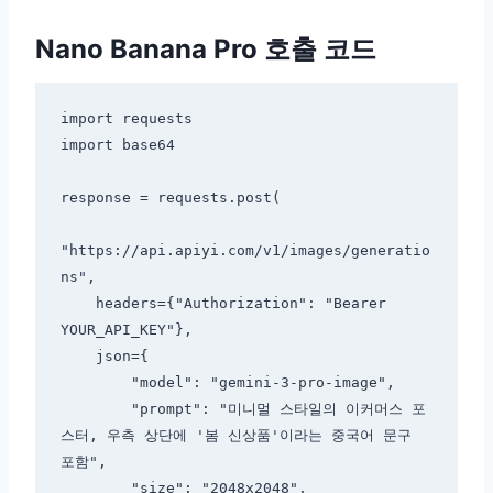
Nano Banana Pro 호출 코드
import requests

import base64

response = requests.post(

"https://api.apiyi.com/v1/images/generatio
ns",

    headers={"Authorization": "Bearer 
YOUR_API_KEY"},

    json={

        "model": "gemini-3-pro-image",

        "prompt": "미니멀 스타일의 이커머스 포
스터, 우측 상단에 '봄 신상품'이라는 중국어 문구 
포함",

        "size": "2048x2048",
