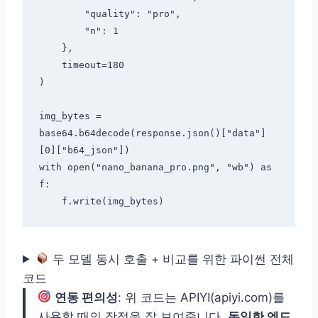
        "quality": "pro",

        "n": 1

    },

    timeout=180

)

img_bytes = 
base64.b64decode(response.json()["data"]
[0]["b64_json"])

with open("nano_banana_pro.png", "wb") as 
f:

두 모델 동시 호출 + 비교를 위한 파이썬 전체
코드
연동 편의성
: 위 코드는 APIYI(apiyi.com)를
사용할 때의 장점을 잘 보여줍니다.
동일한 엔드