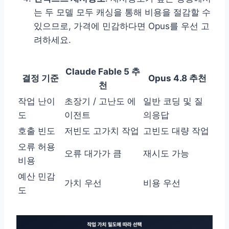
는 두 모델 모두 캐싱을 통해 비용을 절감할 수
있으므로, 가격에 민감하다면 Opus를 우선 고
려하세요.
Claude Fable 5 추
결정 기준
Opus 4.8 추천
천
작업 난이
초장기 / 고난도 에
일반 코딩 및 질
도
이전트
의응답
호출 빈도
저빈도 고가치 작업
고빈도 대량 작업
오류 허용
오류 대가가 큼
재시도 가능
비용
예산 민감
가치 우선
비용 우선
도