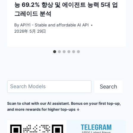
능 69.2% 향상 및 에이전트 능력 5대 업
그레이드 분석
By
APIYI - Stable and affordable AI API
2026年 5月 29日
검
Search
색
Scan to chat with our AI assistant. Bonus on your first top-up,
and more rewards for higher top-ups ↓