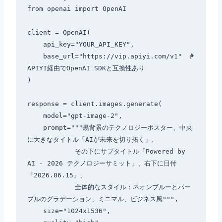
from openai import OpenAI

client = OpenAI(

    api_key="YOUR_API_KEY",

    base_url="https://vip.apiyi.com/v1"  # 
APIYI経由でOpenAI SDKと互換性あり

)

response = client.images.generate(

    model="gpt-image-2",

    prompt="""黒背景のテクノロジーポスター、中央
に大きなタイトル「AIが未来を切り拓く」、

            その下にサブタイトル「Powered by 
AI - 2026 テクノロジーサミット」、右下に日付
「2026.06.15」、

            全体的なスタイル：ネオンブルーとパー
プルのグラデーション、ミニマル、ビジネス風""",

    size="1024x1536",
