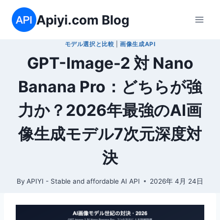
内
Apiyi.com Blog
容
を
モデル選択と比較
|
画像生成API
ス
GPT-Image-2 対 Nano
キ
ッ
Banana Pro：どちらが強
プ
力か？2026年最強のAI画
像生成モデル7次元深度対
決
By
APIYI - Stable and affordable AI API
2026年 4月 24日