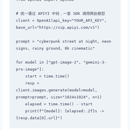
# 统一通过 APIYI 中转，一套 SDK 调用两款模型

client = OpenAI(api_key="YOUR_API_KEY", 
base_url="https://vip.apiyi.com/v1")

prompt = "cyberpunk street at night, neon 
signs, rainy ground, 8k cinematic"

for model in ["gpt-image-2", "gemini-3-
pro-image"]:

    start = time.time()

    resp = 
client.images.generate(model=model, 
prompt=prompt, size="1024x1024", n=1)

    elapsed = time.time() - start

    print(f"{model}: {elapsed:.2f}s -> 