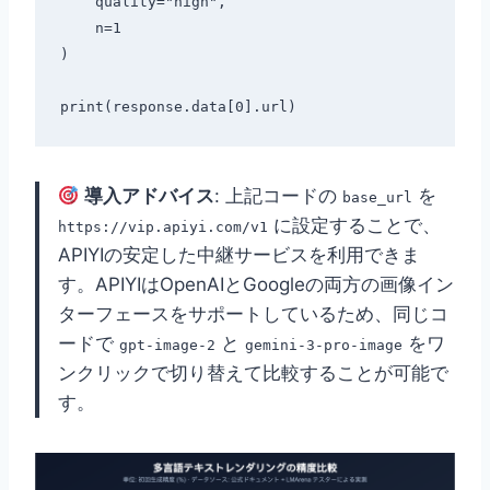
    quality="high",

    n=1

)

導入アドバイス
: 上記コードの
を
base_url
に設定することで、
https://vip.apiyi.com/v1
APIYIの安定した中継サービスを利用できま
す。APIYIはOpenAIとGoogleの両方の画像イン
ターフェースをサポートしているため、同じコ
ードで
と
をワ
gpt-image-2
gemini-3-pro-image
ンクリックで切り替えて比較することが可能で
す。