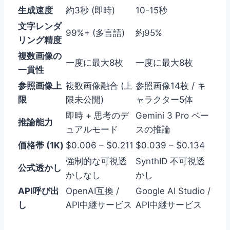
生成速度
約3秒 (即時)
10-15秒
文字レンダ
99%+ (多言語)
約95%
リング精度
複数画像の
一度に最大8枚
一度に最大8枚
一貫性
参照画像上
複数画像融合 (上
参照画像14枚 / キ
限
限未公開)
ャラクター5体
即時 + 思考のデ
Gemini 3 Pro ベー
推論能力
ュアルモード
スの推論
価格帯 (1K)
$0.006 – $0.211
$0.039 – $0.134
強制的な可視透
SynthID 不可視透
公式透かし
かしなし
かし
API呼び出
OpenAI互換 /
Google AI Studio /
し
API中継サービス
API中継サービス