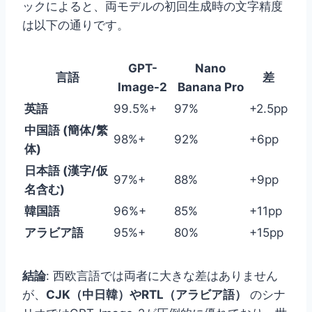
ックによると、両モデルの初回生成時の文字精度
は以下の通りです。
GPT-
Nano
言語
差
Image-2
Banana Pro
英語
99.5%+
97%
+2.5pp
中国語 (簡体/繁
98%+
92%
+6pp
体)
日本語 (漢字/仮
97%+
88%
+9pp
名含む)
韓国語
96%+
85%
+11pp
アラビア語
95%+
80%
+15pp
結論
: 西欧言語では両者に大きな差はありません
が、
CJK（中日韓）やRTL（アラビア語）
のシナ