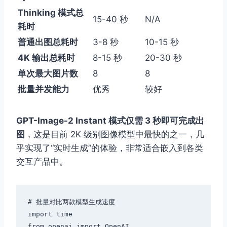
Thinking 模式总
15-40 秒
N/A
耗时
普通出图总耗时
3-8 秒
10-15 秒
4K 输出总耗时
8-15 秒
20-30 秒
单次最大图片数
8
8
批量并发能力
优秀
较好
GPT-Image-2 Instant 模式仅需 3 秒即可完成出
图
，这是目前 2K 级别图像模型中最快的之一，几
乎实现了“实时生成”的体验，非常适合嵌入到各类
交互产品中。
# 批量对比两款模型生成速度

import time

from openai import OpenAI
