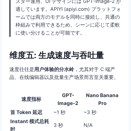
スター運用、UI デザインには GPT-Image-2 が
適しています。APIYI (apiyi.com) プラットフォ
ームでは両方のモデルを同時に接続し、共通の
枠組みで利用できるため、シーンに応じて柔軟
に使い分けることが可能です。
维度五: 生成速度与吞吐量
速度往往是
用户体验的分水岭
，尤其对于 C 端产
品、在线编辑器以及批量生产场景而言至关重要。
GPT-
Nano Banana
速度指标
Image-2
Pro
首 Token 延迟
~1 秒
~3 秒
Instant 模式总耗
3 秒
N/A
时