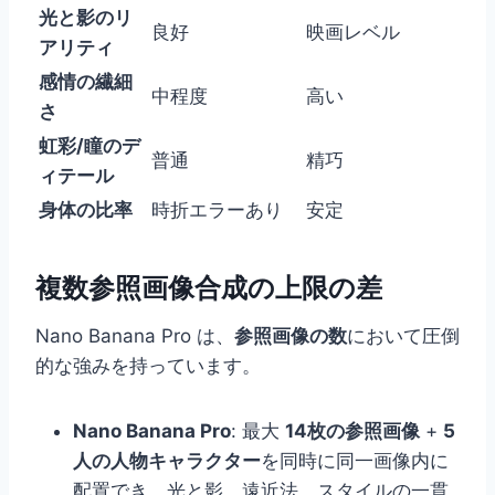
光と影のリ
良好
映画レベル
アリティ
感情の繊細
中程度
高い
さ
虹彩/瞳のデ
普通
精巧
ィテール
身体の比率
時折エラーあり
安定
複数参照画像合成の上限の差
Nano Banana Pro は、
参照画像の数
において圧倒
的な強みを持っています。
Nano Banana Pro
: 最大
14枚の参照画像
+
5
人の人物キャラクター
を同時に同一画像内に
配置でき、光と影、遠近法、スタイルの一貫