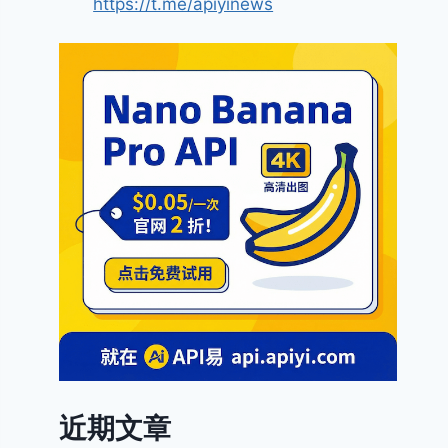
https://t.me/apiyinews
近期文章