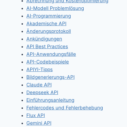
Abrechnung und Kostenoptimierung
AI-Modell Problemlösung
AI-Programmierung
Akademische API
Änderungsprotokoll
Ankündigungen
API Best Practices
API-Anwendungsfälle
API-Codebeispiele
APIYI-Tipps
Bildgenerierungs-API
Claude API
Deepseek API
Einführungsanleitung
Fehlercodes und Fehlerbehebung
Flux API
Gemini API