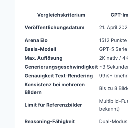
Vergleichskriterium
GPT-Im
Veröffentlichungsdatum
21. April 20
Arena Elo
1512 Punkte 
Basis-Modell
GPT-5 Serie
Max. Auflösung
2K nativ / 4
Generierungsgeschwindigkeit
~3 Sekunden
Genauigkeit Text-Rendering
99%+ (mehrs
Konsistenz bei mehreren
Bis zu 8 Bil
Bildern
Multibild-Fus
Limit für Referenzbilder
bekannt)
Reasoning-Fähigkeit
Dual-Modus: