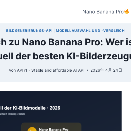
Nano Banana Pro
BILDGENERIERUNGS-API
|
MODELLAUSWAHL UND -VERGLEICH
 zu Nano Banana Pro: Wer is
ell der besten KI-Bilderze
Von
APIYI - Stable and affordable AI API
2026年 4月 24日