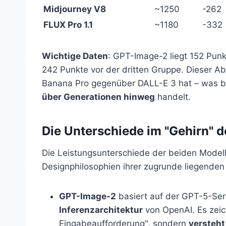
Midjourney V8
~1250
-262
FLUX Pro 1.1
~1180
-332
Wichtige Daten
: GPT-Image-2 liegt 152 Pun
242 Punkte vor der dritten Gruppe. Dieser A
Banana Pro gegenüber DALL-E 3 hat – was b
über Generationen hinweg
handelt.
Die Unterschiede im "Gehirn" d
Die Leistungsunterschiede der beiden Modell
Designphilosophien ihrer zugrunde liegenden
GPT-Image-2
basiert auf der GPT-5-Seri
Inferenzarchitektur
von OpenAI. Es zeich
Eingabeaufforderung", sondern
versteht