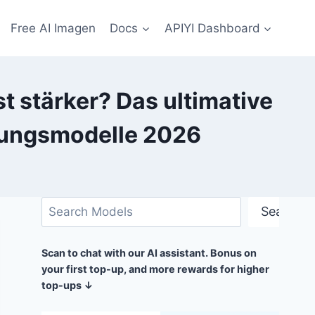
Free AI Imagen
Docs
APIYI Dashboard
t stärker? Das ultimative
ugungsmodelle 2026
Suchen
Search
Scan to chat with our AI assistant. Bonus on
your first top-up, and more rewards for higher
top-ups ↓