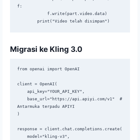
f:

            f.write(part.video.data)

Migrasi ke Kling 3.0
from openai import OpenAI

client = OpenAI(

    api_key="YOUR_API_KEY",

    base_url="https://api.apiyi.com/v1"  # 
Antarmuka terpadu APIYI

)

response = client.chat.completions.create(

    model="kling-v3",
