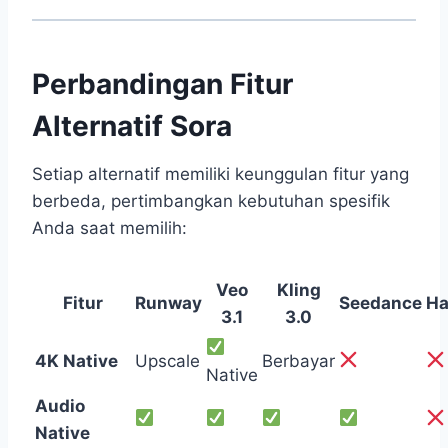
Perbandingan Fitur
Alternatif Sora
Setiap alternatif memiliki keunggulan fitur yang
berbeda, pertimbangkan kebutuhan spesifik
Anda saat memilih:
Veo
Kling
Fitur
Runway
Seedance
Ha
3.1
3.0
4K Native
Upscale
Berbayar
Native
Audio
Native