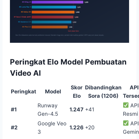
Peringkat Elo Model Pembuatan
Video AI
Skor
Dibandingkan
API
Peringkat
Model
Elo
Sora (1206)
Terse
Runway
API
#1
1.247
+41
Gen-4.5
Resmi
Google Veo
API
#2
1.226
+20
3
Gemin