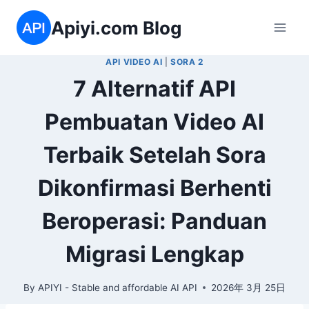
Skip
Apiyi.com Blog
to
content
API VIDEO AI
|
SORA 2
7 Alternatif API
Pembuatan Video AI
Terbaik Setelah Sora
Dikonfirmasi Berhenti
Beroperasi: Panduan
Migrasi Lengkap
By
APIYI - Stable and affordable AI API
2026年 3月 25日