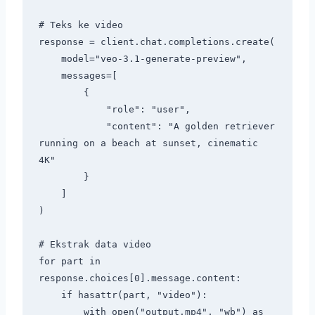
# Teks ke video

response = client.chat.completions.create(

    model="veo-3.1-generate-preview",

    messages=[

        {

            "role": "user",

            "content": "A golden retriever 
running on a beach at sunset, cinematic 
4K"

        }

    ]

)

# Ekstrak data video

for part in 
response.choices[0].message.content:

    if hasattr(part, "video"):

        with open("output.mp4", "wb") as 