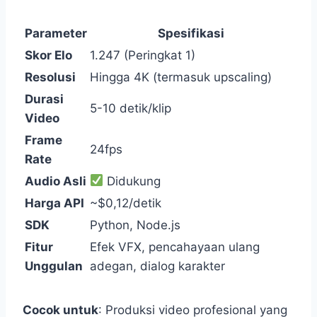
Parameter
Spesifikasi
Skor Elo
1.247 (Peringkat 1)
Resolusi
Hingga 4K (termasuk upscaling)
Durasi
5-10 detik/klip
Video
Frame
24fps
Rate
Audio Asli
Didukung
Harga API
~$0,12/detik
SDK
Python, Node.js
Fitur
Efek VFX, pencahayaan ulang
Unggulan
adegan, dialog karakter
Cocok untuk
: Produksi video profesional yang