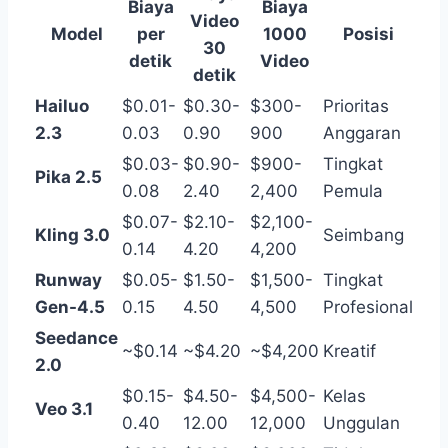
Biaya
Biaya
Video
Model
per
1000
Posisi
30
detik
Video
detik
Hailuo
$0.01-
$0.30-
$300-
Prioritas
2.3
0.03
0.90
900
Anggaran
$0.03-
$0.90-
$900-
Tingkat
Pika 2.5
0.08
2.40
2,400
Pemula
$0.07-
$2.10-
$2,100-
Kling 3.0
Seimbang
0.14
4.20
4,200
Runway
$0.05-
$1.50-
$1,500-
Tingkat
Gen-4.5
0.15
4.50
4,500
Profesional
Seedance
~$0.14
~$4.20
~$4,200
Kreatif
2.0
$0.15-
$4.50-
$4,500-
Kelas
Veo 3.1
0.40
12.00
12,000
Unggulan