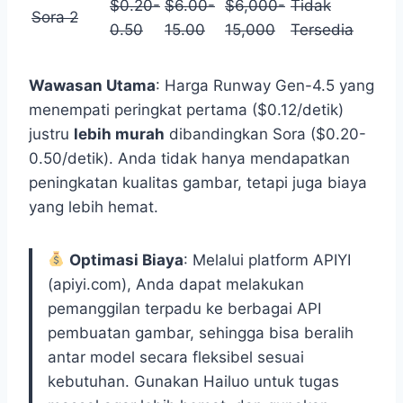
$0.20-
$6.00-
$6,000-
Tidak
Sora 2
0.50
15.00
15,000
Tersedia
Wawasan Utama
: Harga Runway Gen-4.5 yang
menempati peringkat pertama ($0.12/detik)
justru
lebih murah
dibandingkan Sora ($0.20-
0.50/detik). Anda tidak hanya mendapatkan
peningkatan kualitas gambar, tetapi juga biaya
yang lebih hemat.
Optimasi Biaya
: Melalui platform APIYI
(apiyi.com), Anda dapat melakukan
pemanggilan terpadu ke berbagai API
pembuatan gambar, sehingga bisa beralih
antar model secara fleksibel sesuai
kebutuhan. Gunakan Hailuo untuk tugas