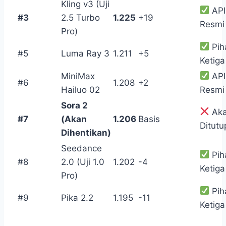
Kling v3 (Uji
API
#3
2.5 Turbo
1.225
+19
Resmi
Pro)
Pih
#5
Luma Ray 3
1.211
+5
Ketiga
MiniMax
API
#6
1.208
+2
Hailuo 02
Resmi
Sora 2
Ak
#7
(Akan
1.206
Basis
Ditutu
Dihentikan)
Seedance
Pih
#8
2.0 (Uji 1.0
1.202
-4
Ketiga
Pro)
Pih
#9
Pika 2.2
1.195
-11
Ketiga