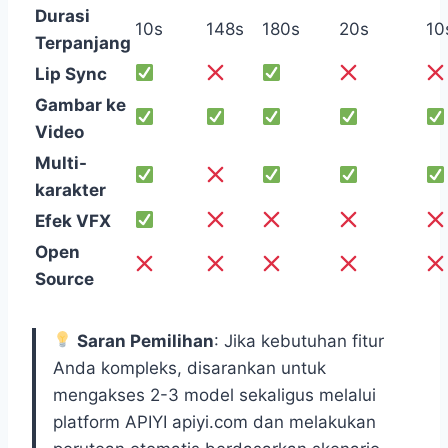
Durasi
10s
148s
180s
20s
10
Terpanjang
Lip Sync
Gambar ke
Video
Multi-
karakter
Efek VFX
Open
Source
Saran Pemilihan
: Jika kebutuhan fitur
Anda kompleks, disarankan untuk
mengakses 2-3 model sekaligus melalui
platform APIYI apiyi.com dan melakukan