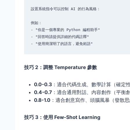
設置系統指令可以控制 AI 的行為風格：

例如：

- "你是一個專業的 Python 編程助手"

- "回答時請提供詳細的代碼註釋"

技巧 2：調整 Temperature 參數
0.0-0.3
：適合代碼生成、數學計算（確定
0.4-0.7
：適合通用對話、內容創作（平衡
0.8-1.0
：適合創意寫作、頭腦風暴（發散思
技巧 3：使用 Few-Shot Learning