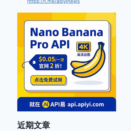
https://t.me/apiyinews
近期文章