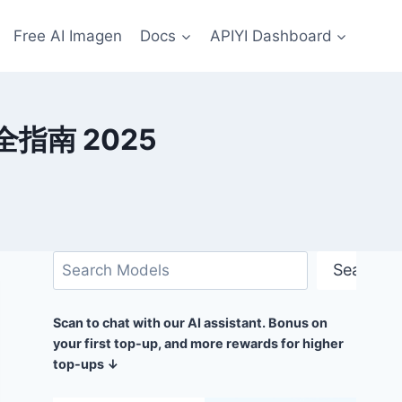
Free AI Imagen
Docs
APIYI Dashboard
全指南 2025
搜
Search
索
Scan to chat with our AI assistant. Bonus on
your first top-up, and more rewards for higher
top-ups ↓