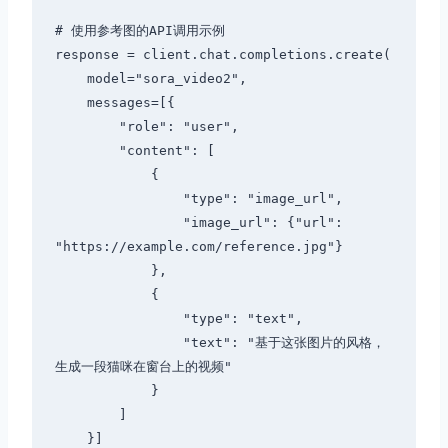
# 使用参考图的API调用示例

response = client.chat.completions.create(

    model="sora_video2",

    messages=[{

        "role": "user",

        "content": [

            {

                "type": "image_url",

                "image_url": {"url": 
"https://example.com/reference.jpg"}

            },

            {

                "type": "text",

                "text": "基于这张图片的风格，
生成一段猫咪在窗台上的视频"

            }

        ]

    }]
