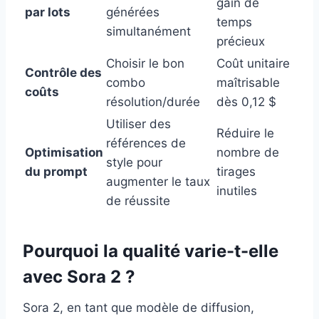
gain de
par lots
générées
temps
simultanément
précieux
Choisir le bon
Coût unitaire
Contrôle des
combo
maîtrisable
coûts
résolution/durée
dès 0,12 $
Utiliser des
Réduire le
références de
Optimisation
nombre de
style pour
du prompt
tirages
augmenter le taux
inutiles
de réussite
Pourquoi la qualité varie-t-elle
avec Sora 2 ?
Sora 2, en tant que modèle de diffusion,