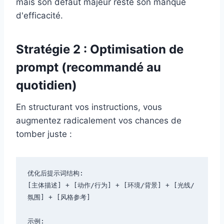
mais son défaut majeur reste son manque
d'efficacité.
Stratégie 2 : Optimisation de
prompt (recommandé au
quotidien)
En structurant vos instructions, vous
augmentez radicalement vos chances de
tomber juste :
优化后提示词结构:

[主体描述] + [动作/行为] + [环境/背景] + [光线/
氛围] + [风格参考]

示例:
