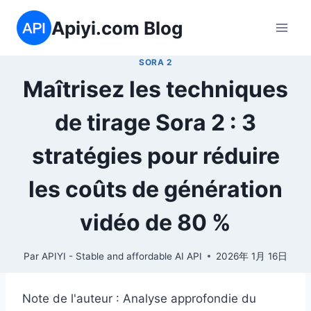
Aller
Apiyi.com Blog
au
contenu
SORA 2
Maîtrisez les techniques
de tirage Sora 2 : 3
stratégies pour réduire
les coûts de génération
vidéo de 80 %
Par
APIYI - Stable and affordable AI API
2026年 1月 16日
Note de l'auteur : Analyse approfondie du