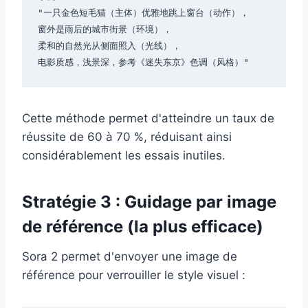
"一只金色短毛猫（主体）优雅地跳上窗台（动作），

窗外是雨后的城市街景（环境），

柔和的自然光从侧面照入（光线），

Cette méthode permet d'atteindre un taux de
réussite de 60 à 70 %, réduisant ainsi
considérablement les essais inutiles.
Stratégie 3 : Guidage par image
de référence (la plus efficace)
Sora 2 permet d'envoyer une image de
référence pour verrouiller le style visuel :