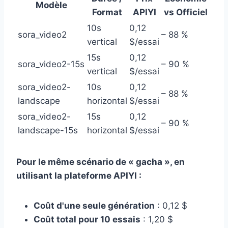
Modèle
Format
APIYI
vs Officiel
10s
0,12
sora_video2
– 88 %
vertical
$/essai
15s
0,12
sora_video2-15s
– 90 %
vertical
$/essai
sora_video2-
10s
0,12
– 88 %
landscape
horizontal
$/essai
sora_video2-
15s
0,12
– 90 %
landscape-15s
horizontal
$/essai
Pour le même scénario de « gacha », en
utilisant la plateforme APIYI :
Coût d'une seule génération
: 0,12 $
Coût total pour 10 essais
: 1,20 $