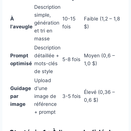
Description
simple,
À
10-15
Faible (1,2 – 1,8
génération
l'aveugle
fois
$)
et tri en
masse
Description
Prompt
détaillée +
Moyen (0,6 –
5-8 fois
optimisé
mots-clés
1,0 $)
de style
Upload
Guidage
d'une
Élevé (0,36 –
par
image de
3-5 fois
0,6 $)
image
référence
+ prompt