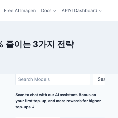
Free AI Imagen
Docs
APIYI Dashboard
0% 줄이는 3가지 전략
검
Search
색
Scan to chat with our AI assistant. Bonus on
your first top-up, and more rewards for higher
top-ups ↓