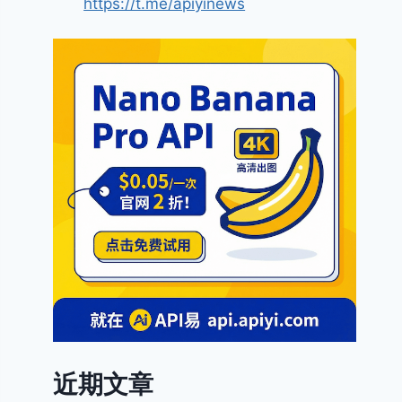
https://t.me/apiyinews
近期文章