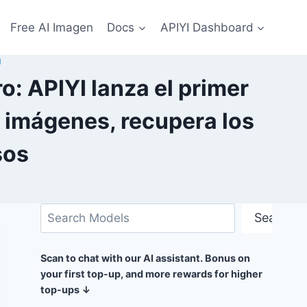
Free AI Imagen
Docs
APIYI Dashboard
I
o: APIYI lanza el primer
e imágenes, recupera los
sos
Buscar
Search
Scan to chat with our AI assistant. Bonus on
your first top-up, and more rewards for higher
top-ups ↓