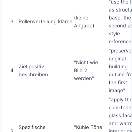
"use the f
as struct
(keine
base, the
3
Rollenverteilung klären
Angabe)
second a
style
reference
"preserve
original
"Nicht wie
Ziel positiv
building
4
Bild 2
beschreiben
outline f
werden"
the first
image"
"apply th
cool-ton
glass fac
and war
Spezifische
"Kühle Töne
5
interior g