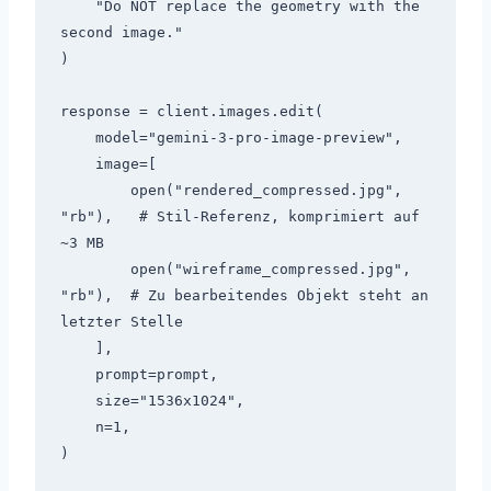
    "Do NOT replace the geometry with the 
second image."

)

response = client.images.edit(

    model="gemini-3-pro-image-preview",

    image=[

        open("rendered_compressed.jpg", 
"rb"),   # Stil-Referenz, komprimiert auf 
~3 MB

        open("wireframe_compressed.jpg", 
"rb"),  # Zu bearbeitendes Objekt steht an 
letzter Stelle

    ],

    prompt=prompt,

    size="1536x1024",

    n=1,
