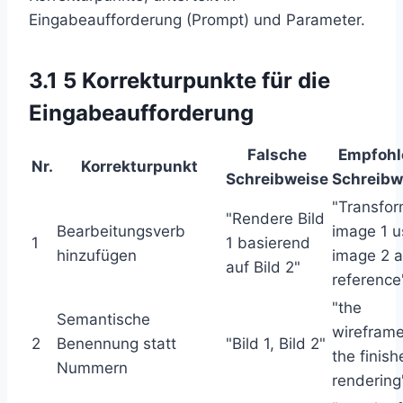
Eingabeaufforderung (Prompt) und Parameter.
3.1 5 Korrekturpunkte für die
Eingabeaufforderung
Falsche
Empfohl
Nr.
Korrekturpunkt
Schreibweise
Schreibw
"Transfo
"Rendere Bild
Bearbeitungsverb
image 1 u
1
1 basierend
hinzufügen
image 2 
auf Bild 2"
reference
"the
Semantische
wireframe
2
Benennung statt
"Bild 1, Bild 2"
the finis
Nummern
rendering