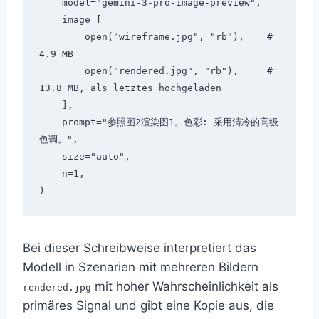
    model="gemini-3-pro-image-preview",

    image=[

        open("wireframe.jpg", "rb"),    # 
4.9 MB

        open("rendered.jpg", "rb"),     # 
13.8 MB, als letztes hochgeladen

    ],

    prompt="参照图2渲染图1。色彩: 采用清冷的高级
色调。",

    size="auto",

    n=1,

Bei dieser Schreibweise interpretiert das
Modell in Szenarien mit mehreren Bildern
mit hoher Wahrscheinlichkeit als
rendered.jpg
primäres Signal und gibt eine Kopie aus, die