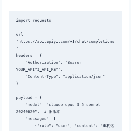
import requests

url = 
"https://api.apiyi.com/v1/chat/completions
"

headers = {

    "Authorization": "Bearer 
YOUR_APIYI_API_KEY",

    "Content-Type": "application/json"

}

payload = {

    "model": "claude-opus-3-5-sonnet-
20240620",  # 旧版本

    "messages": [

        {"role": "user", "content": "重构这