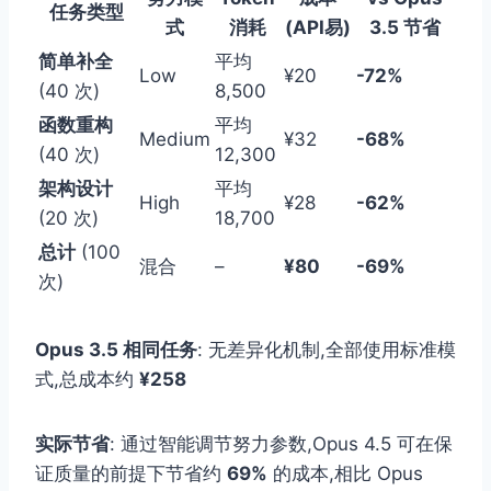
任务类型
式
消耗
(API易)
3.5 节省
简单补全
平均
Low
¥20
-72%
(40 次)
8,500
函数重构
平均
Medium
¥32
-68%
(40 次)
12,300
架构设计
平均
High
¥28
-62%
(20 次)
18,700
总计
(100
混合
–
¥80
-69%
次)
Opus 3.5 相同任务
: 无差异化机制,全部使用标准模
式,总成本约
¥258
实际节省
: 通过智能调节努力参数,Opus 4.5 可在保
证质量的前提下节省约
69%
的成本,相比 Opus