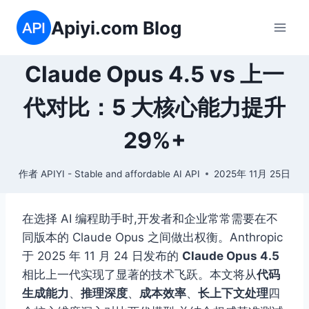
跳
Apiyi.com Blog
到
内
容
Claude Opus 4.5 vs 上一
代对比：5 大核心能力提升
29%+
作者
APIYI - Stable and affordable AI API
2025年 11月 25日
在选择 AI 编程助手时,开发者和企业常常需要在不
同版本的 Claude Opus 之间做出权衡。Anthropic
于 2025 年 11 月 24 日发布的
Claude Opus 4.5
相比上一代实现了显著的技术飞跃。本文将从
代码
生成能力
、
推理深度
、
成本效率
、
长上下文处理
四