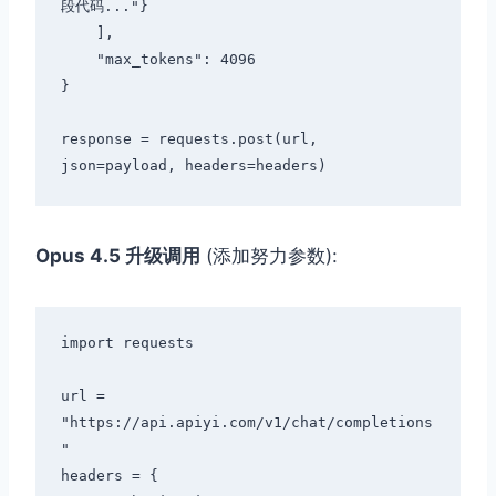
段代码..."}

    ],

    "max_tokens": 4096

}

response = requests.post(url, 
Opus 4.5 升级调用
(添加努力参数):
import requests

url = 
"https://api.apiyi.com/v1/chat/completions
"

headers = {
