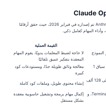
Claude Opus 4.6 هو أحدث نموذج متقدم من Anthropic تم إصداره في فبراير 2026، حيث حقق أرقامًا
 وأداء المهام كعامل ذكي.
القيمة العملية
 النموذج
لا حاجة لضبط المعلمات يدويًا، يقوم المهام
المعقدة بتفكير عميق تلقائيًا
سياق قياسي 200 ألف رمز، مع نافذة سياق 1
معالجة وثائق طويلة جدًا، ومستودعات كود
كبيرة
تضاعف الحد الأقصى لرموز الإخراج إلى 128 ألف
إنشاء محتوى طويل، وملفات كود كاملة
حصل على 65.4% في Terminal-Bench 2.0، و
إكمال مهام برمجة وتشغيل حاسوبية معقدة
بشكل مستقل