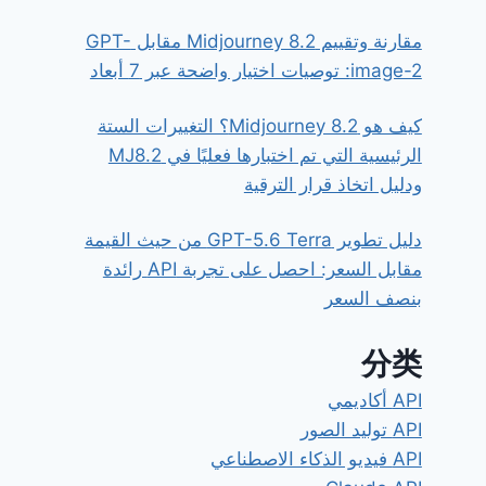
مقارنة وتقييم Midjourney 8.2 مقابل GPT-
image-2: توصيات اختيار واضحة عبر 7 أبعاد
كيف هو Midjourney 8.2؟ التغييرات الستة
الرئيسية التي تم اختبارها فعليًا في MJ8.2
ودليل اتخاذ قرار الترقية
دليل تطوير GPT-5.6 Terra من حيث القيمة
مقابل السعر: احصل على تجربة API رائدة
بنصف السعر
分类
API أكاديمي
API توليد الصور
API فيديو الذكاء الاصطناعي