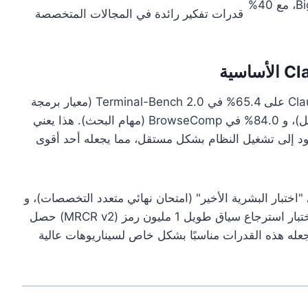
حصل على 90.2% في BigLaw Bench، مع 40%
قدرات تفكير رائدة في المجالات المتخصصة
: حصل Claude Opus 4.6 على 65.4% في Terminal-Bench 2.0 (معيار برمجة
الطرفية)، و 72.7% في OSWorld (مهام نظام التشغيل)، و 84.0% في BrowseComp (مهام البحث). هذا يعني
ود إلى تشغيل النظام بشكل مستقل، مما يجعله أحد أقوى
لى 53.1% في "اختبار البشرية الأخير" (امتحان نهائي متعدد التخصصات)، و
68.8% في ARC AGI 2 (حل مشكلات جديدة). في اختبار استرجاع سياق طويل 1 مليون رمز (MRCR v2) حصل
ى. تجعله هذه القدرات مناسبًا بشكل خاص لسيناريوهات عالية