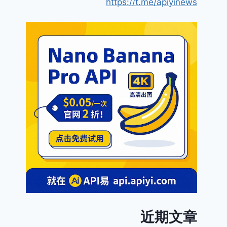
https://t.me/apiyinews
近期文章