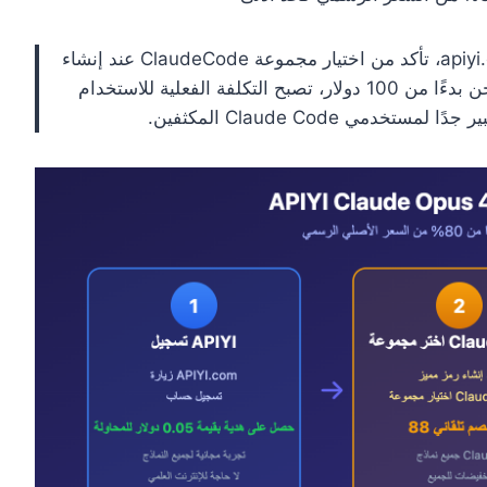
: بعد التسجيل عبر APIYI على apiyi.com، تأكد من اختيار مجموعة ClaudeCode عند إنشاء
المفتاح. بالاقتران مع عرض الرصيد المجاني عند الشحن بدءًا من 100 دولار، تصبح التكلفة الفعلية للاستخدام