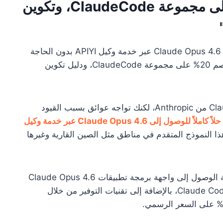
بقيمة 0.05 دولار، خصم 20% على مجموعة ClaudeCode، وتكوين
: شرح مفصل لكيفية استخدام نموذج Claude Opus 4.6 عبر خدمة وكيل APIYI بدون الحاجة
إلى وكيل، يتضمن تجربة مجانية بقيمة 0.05 دولار، خصم 20% على مجموعة ClaudeCode، ودليل تكوين
هل ترغب في استخدام أحدث نموذج Claude Opus 4.6 من Anthropic، لكنك تواجه عوائق بسبب القيود
حلاً كاملاً للوصول إلى Claude Opus 4.6 عبر خدمة وكيل
ذا النموذج المتقدم في مناطق مثل الصين القارية وغيرها
: بعد قراءة هذه المقالة، ستتعلم كيفية الوصول إلى واجهة برمجة تطبيقات Claude Opus 4.6
بدون وكيل، وتكوينه واستخدامه في Chatbox AI و Claude Code، بالإضافة إلى تقنيات التوفير من خلال