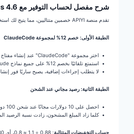
شرح مفصل لحساب التوفير مع Claude Opus 4.6
تقدم منصة APIYI خصمين متتاليين، مما يتيح لك استخدام Claude Opus 4.6 بدءًا من 80% من السعر الرسمي:
الطبقة الأولى: خصم 12% لمجموعة ClaudeCode
اختر مجموعة "ClaudeCode" عند إنشاء مفتاح API
استمتع تلقائيًا بخصم 12% على جميع نماذج Claude
لا يتطلب إجراءات إضافية، يصبح ساريًا فور إنشاء
الطبقة الثانية: رصيد مجاني عند الشحن
احصل على 10 دولارات مجانًا عند شحن 100 دولار فما فوق (ما يعادل 1.1 ضعف الرصيد)
كلما زاد المبلغ المشحون، زادت نسبة الرصيد ال
حساب التخفيضات المتتالية
: 0.88 ÷ 1.1 ≈ 0.8، أي 80% من السعر الرسمي كحد أدنى