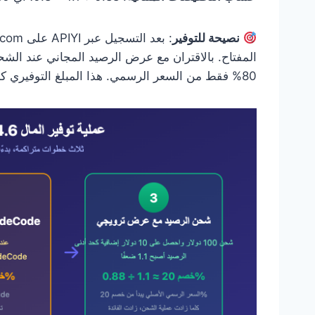
نصيحة للتوفير
80% فقط من السعر الرسمي. هذا المبلغ التوفيري كبير جدًا لمستخدمي Claude Code المكثفين.