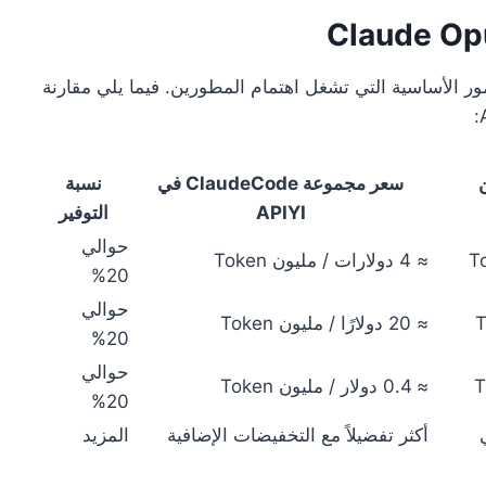
استخدام Claude Opus 4.6 API من الأمور الأساسية التي تشغل اهتمام المطورين. فيما يلي مقارنة
سعر مجموعة ClaudeCode في
نسبة
APIYI
التوفير
حوالي
≈ 4 دولارات / مليون Token
20%
حوالي
≈ 20 دولارًا / مليون Token
20%
حوالي
≈ 0.4 دولار / مليون Token
20%
أكثر تفضيلاً مع التخفيضات الإضافية
المزيد