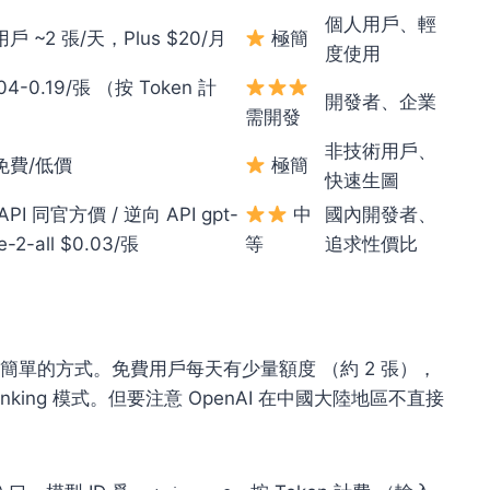
個人用戶、輕
戶 ~2 張/天，Plus $20/月
極簡
度使用
04-0.19/張 （按 Token 計
開發者、企業
需開發
非技術用戶、
免費/低價
極簡
快速生圖
PI 同官方價 / 逆向 API gpt-
中
國內開發者、
e-2-all $0.03/張
等
追求性價比
 就是最簡單的方式。免費用戶每天有少量額度 （約 2 張），
Thinking 模式。但要注意 OpenAI 在中國大陸地區不直接