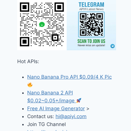
Hot APIs:
Nano Banana Pro API $0.09/4 K Pic
Nano Banana 2 API
$0.02~0.05+/image
Free AI Image Generator
>
Contact us:
hi@apiyi.com
Join TG Channel