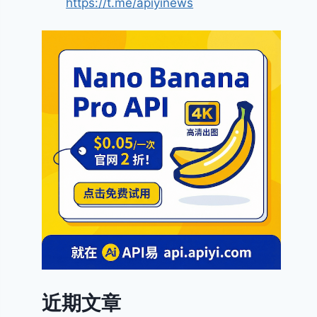
https://t.me/apiyinews
近期文章