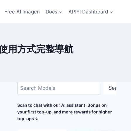
Free AI Imagen
Docs
APIYI Dashboard
4 種使用方式完整導航
搜
Search
尋
Scan to chat with our AI assistant. Bonus on
your first top-up, and more rewards for higher
top-ups ↓