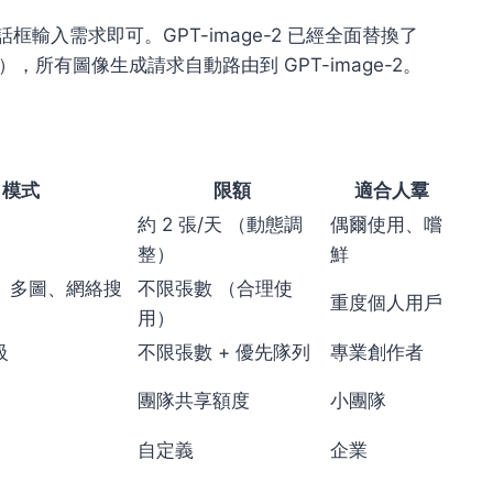
對話框輸入需求即可。GPT-image-2 已經全面替換了
-12 退役），所有圖像生成請求自動路由到 GPT-image-2。
2 模式
限額
適合人羣
約 2 張/天 （動態調
偶爾使用、嚐
整）
鮮
推理、多圖、網絡搜
不限張數 （合理使
重度個人用戶
用）
級
不限張數 + 優先隊列
專業創作者
團隊共享額度
小團隊
自定義
企業