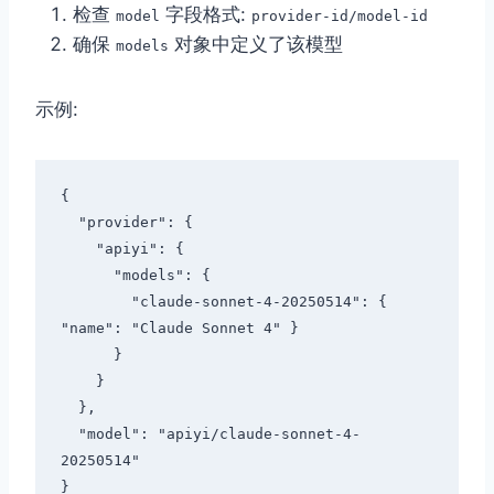
检查
字段格式:
model
provider-id/model-id
确保
对象中定义了该模型
models
示例:
{

  "provider": {

    "apiyi": {

      "models": {

        "claude-sonnet-4-20250514": { 
"name": "Claude Sonnet 4" }

      }

    }

  },

  "model": "apiyi/claude-sonnet-4-
20250514"
