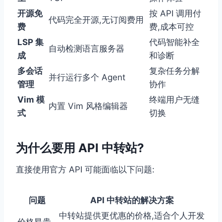
开源免
按 API 调用付
代码完全开源,无订阅费用
费
费,成本可控
LSP 集
代码智能补全
自动检测语言服务器
成
和诊断
多会话
复杂任务分解
并行运行多个 Agent
管理
协作
Vim 模
终端用户无缝
内置 Vim 风格编辑器
式
切换
为什么要用 API 中转站?
直接使用官方 API 可能面临以下问题:
问题
API 中转站的解决方案
中转站提供更优惠的价格,适合个人开发