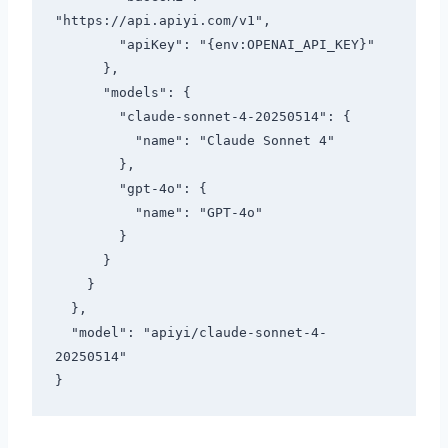
"https://api.apiyi.com/v1",

        "apiKey": "{env:OPENAI_API_KEY}"

      },

      "models": {

        "claude-sonnet-4-20250514": {

          "name": "Claude Sonnet 4"

        },

        "gpt-4o": {

          "name": "GPT-4o"

        }

      }

    }

  },

  "model": "apiyi/claude-sonnet-4-
20250514"
