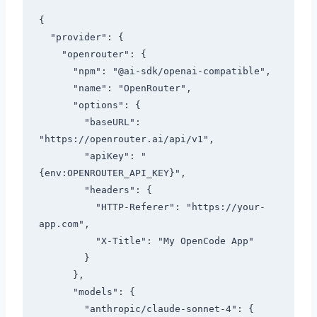
{

  "provider": {

    "openrouter": {

      "npm": "@ai-sdk/openai-compatible",

      "name": "OpenRouter",

      "options": {

        "baseURL": 
"https://openrouter.ai/api/v1",

        "apiKey": "
{env:OPENROUTER_API_KEY}",

        "headers": {

          "HTTP-Referer": "https://your-
app.com",

          "X-Title": "My OpenCode App"

        }

      },

      "models": {

        "anthropic/claude-sonnet-4": {
