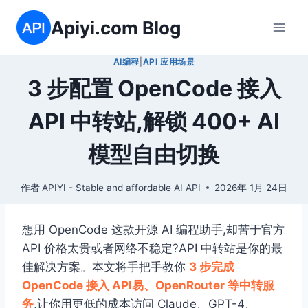
跳
Apiyi.com Blog
到
内
AI编程
|
API 应用场景
容
3 步配置 OpenCode 接入
API 中转站,解锁 400+ AI
模型自由切换
作者
APIYI - Stable and affordable AI API
2026年 1月 24日
想用 OpenCode 这款开源 AI 编程助手,却苦于官方
API 价格太贵或者网络不稳定?API 中转站是你的最
佳解决方案。本文将手把手教你
3 步完成
OpenCode 接入 API易、OpenRouter 等中转服
务
,让你用更低的成本访问 Claude、GPT-4、