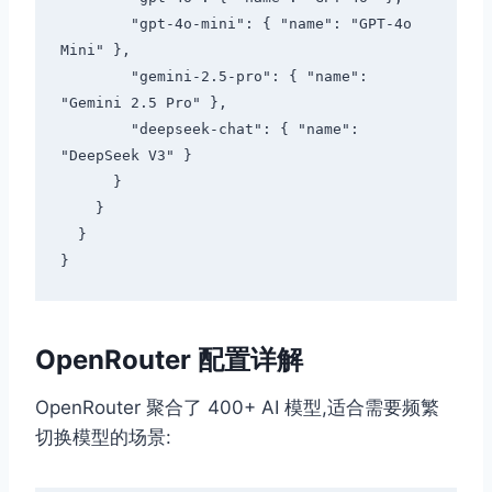
        "gpt-4o-mini": { "name": "GPT-4o 
Mini" },

        "gemini-2.5-pro": { "name": 
"Gemini 2.5 Pro" },

        "deepseek-chat": { "name": 
"DeepSeek V3" }

      }

    }

  }

OpenRouter 配置详解
OpenRouter 聚合了 400+ AI 模型,适合需要频繁
切换模型的场景: