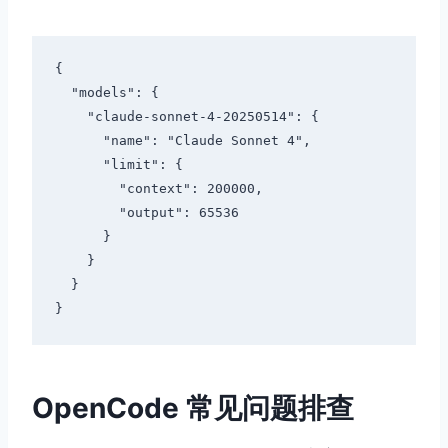
{

  "models": {

    "claude-sonnet-4-20250514": {

      "name": "Claude Sonnet 4",

      "limit": {

        "context": 200000,

        "output": 65536

      }

    }

  }

OpenCode 常见问题排查