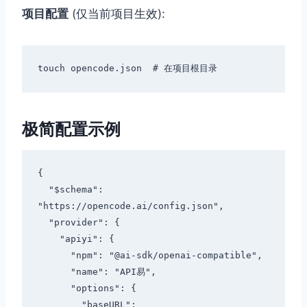
项目配置
(仅当前项目生效):
极简配置示例
{

  "$schema": 
"https://opencode.ai/config.json",

  "provider": {

    "apiyi": {

      "npm": "@ai-sdk/openai-compatible",

      "name": "API易",

      "options": {

        "baseURL": 