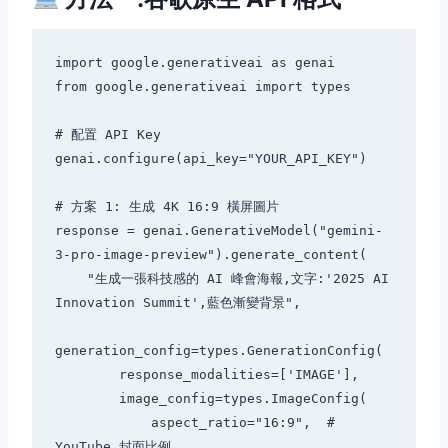
import google.generativeai as genai

from google.generativeai import types

# 配置 API Key

genai.configure(api_key="YOUR_API_KEY")

# 方案 1: 生成 4K 16:9 橫屏圖片

response = genai.GenerativeModel("gemini-
3-pro-image-preview").generate_content(

    "生成一張科技感的 AI 峰會海報,文字:'2025 AI 
Innovation Summit',藍色漸變背景",

generation_config=types.GenerationConfig(

        response_modalities=['IMAGE'],

        image_config=types.ImageConfig(

            aspect_ratio="16:9",  # 
YouTube 封面比例
