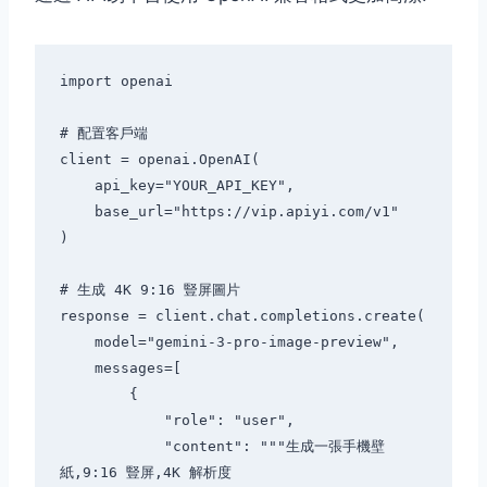
import openai

# 配置客戶端

client = openai.OpenAI(

    api_key="YOUR_API_KEY",

    base_url="https://vip.apiyi.com/v1"

)

# 生成 4K 9:16 豎屏圖片

response = client.chat.completions.create(

    model="gemini-3-pro-image-preview",

    messages=[

        {

            "role": "user",

            "content": """生成一張手機壁
紙,9:16 豎屏,4K 解析度
