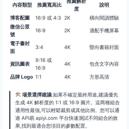
推薦解析
內容類型
推薦寬高比
說明
度
博客配圖
16:9 或 4:3
2K
橫向閱讀體驗
微信公眾
16:9
2K
適配手機屏幕
號
電子書封
3:4
4K
豎向書籍封面
面
9:16 或
資訊圖表
4K
包含文字內容
16:9
品牌 Logo
1:1
4K
方形高清
場景選擇建議
:如果不確定最終用途,建議優先
生成 4K 解析度的 1:1 或 16:9 圖片。這两種組合
通用性最強,可以輕鬆裁剪成其他比例。您可以通
過 API易 apiyi.com 平台快速測試不同組合的效
果,找到最適合您項目的參數配置。