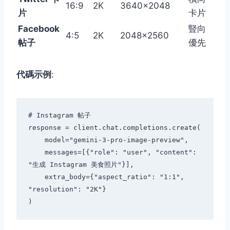
16:9
2K
3640×2048
片
卡片
Facebook
豎向
4:5
2K
2048×2560
帖子
優先
代碼示例
:
# Instagram 帖子

response = client.chat.completions.create(

    model="gemini-3-pro-image-preview",

    messages=[{"role": "user", "content": 
"生成 Instagram 美食照片"}],

    extra_body={"aspect_ratio": "1:1", 
"resolution": "2K"}
