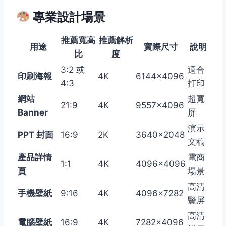
專業設計場景
推薦寬高
推薦解析
用途
實際尺寸
說明
比
度
3:2 或
適合
印刷海報
4K
6144×4096
4:3
打印
網站
超寬
21:9
4K
9557×4096
Banner
屏
演示
PPT 封面
16:9
2K
3640×2048
文稿
產品詳情
電商
1:1
4K
4096×4096
頁
場景
高清
手機壁紙
9:16
4K
4096×7282
豎屏
高清
電腦壁紙
16:9
4K
7282×4096