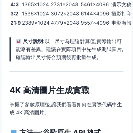
4:3
1365×1024
2731×2048
5461×4096
演示文稿
3:2
1536×1024
3072×2048
6144×4096
攝影打印
21:9
2389×1024
4779×2048
9557×4096
电影海報
尺寸說明
:以上尺寸為理論計算值,實際輸出可
能略有差異。建議在實際項目中先生成測試圖片,
確認輸出尺寸符合預期後再批量生成。
4K 高清圖片生成實戰
掌握了參數原理後,讓我們看看如何在實際代碼中生
成 4K 高清圖片。
方法一:谷歌原生 API 格式