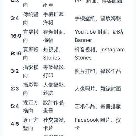
4:3
PPT 封面、博客配圖
向
網頁
傳統豎
手機屏幕、
3:4
手機壁紙、豎版海報
向
海報
寬屏橫
視頻封面、
YouTube 封面、網站
16:9
向
橫幅
Banner
寬屏豎
短視頻、
抖音視頻、Instagram
9:16
向
Stories
Stories
攝影橫
專業攝影、
3:2
照片打印、攝影作品
向
打印
攝影豎
人像攝影、
2:3
人像照片、雜誌封面
向
雜誌
近正方
設計作品、
5:4
艺术作品、畫冊排版
橫向
畫冊
近正方
社交媒體、
Facebook 圖片、贺
4:5
豎向
卡片
卡