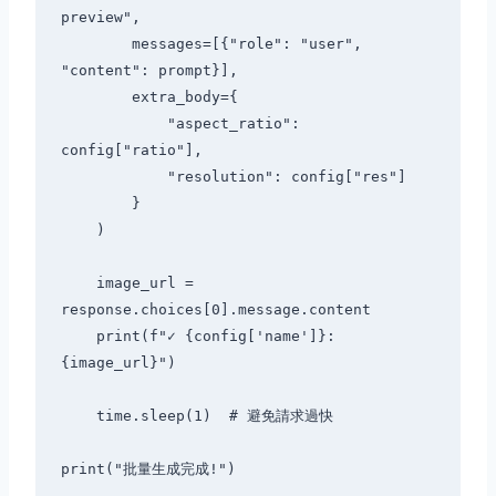
preview",

        messages=[{"role": "user", 
"content": prompt}],

        extra_body={

            "aspect_ratio": 
config["ratio"],

            "resolution": config["res"]

        }

    )

    image_url = 
response.choices[0].message.content

    print(f"✓ {config['name']}: 
{image_url}")

    time.sleep(1)  # 避免請求過快
