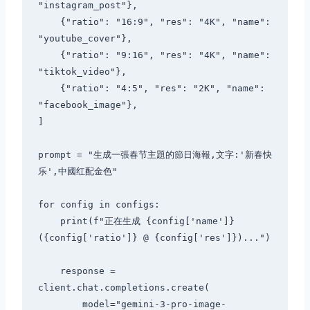
"instagram_post"},

    {"ratio": "16:9", "res": "4K", "name": 
"youtube_cover"},

    {"ratio": "9:16", "res": "4K", "name": 
"tiktok_video"},

    {"ratio": "4:5", "res": "2K", "name": 
"facebook_image"},

]

prompt = "生成一張春节主題的節日海報,文字:'新春快
乐',中國红配金色"

for config in configs:

    print(f"正在生成 {config['name']} 
({config['ratio']} @ {config['res']})...")

    response = 
client.chat.completions.create(

        model="gemini-3-pro-image-