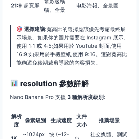
電影級橫
21:9
超寬屏
电影海報、全景圖
幅、全景
選擇建議
:寬高比的選擇應該優先考慮最終展
示場景。如果你的圖片需要在 Instagram 展示,
使用 1:1 或 4:5;如果用於 YouTube 封面,使用
16:9;如果用於手機壁紙,使用 9:16。選對寬高比
能夠避免後期裁剪導致的內容損失。
resolution 參數詳解
Nano Banana Pro 支援
3 種解析度級別
:
解析
文件
像素級別
生成速度
推薦場景
度
大小
~1024px
快 (~12-
社交媒體、測試
1K
小