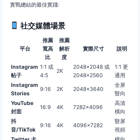
實戰總結的最佳實踐:
社交媒體場景
推薦
推薦
平台
寬高
解析
實際尺寸
說明
比
度
Instagram
1:1 或
2048×2048 或
1:1 更
2K
帖子
4:5
2048×2560
通用
Instagram
全屏
9:16
2K
2048×3640
Stories
豎向
YouTube
高清
16:9
4K
7282×4096
封面
橫向
抖
豎屏
9:16
4K
4096×7282
音/TikTok
視頻
Twitter 卡
橫向