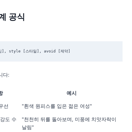
단계 공식
니다:
항
예시
 우선
"흰색 원피스를 입은 젊은 여성"
 강도 수
"천천히 뒤를 돌아보며, 미풍에 치맛자락이
날림"