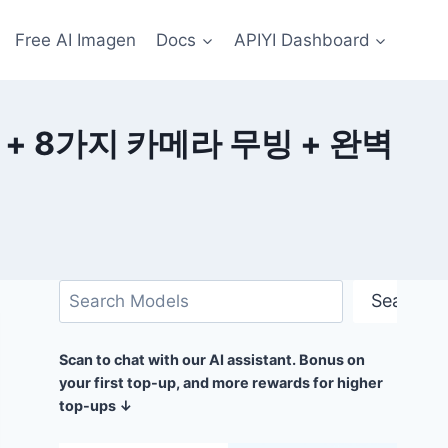
Free AI Imagen
Docs
APIYI Dashboard
 + 8가지 카메라 무빙 + 완벽
검
Search
색
Scan to chat with our AI assistant. Bonus on
your first top-up, and more rewards for higher
top-ups ↓