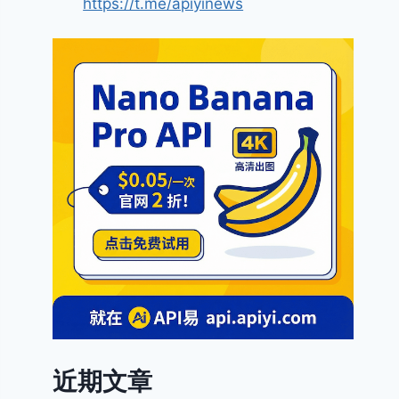
https://t.me/apiyinews
近期文章