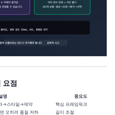
심 요점
설명
중요도
라→스타일→제약
핵심 프레임워크
면 오히려 품질 저하
길이 조절