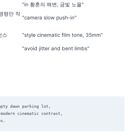
"in 황혼의 해변, 금빛 노을"
명령만 작
"camera slow push-in"
런스
"style cinematic film tone, 35mm"
"avoid jitter and bent limbs"
pty dawn parking lot, 

modern cinematic contrast, 
