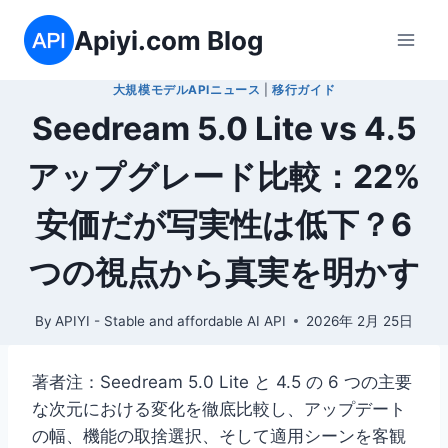
内
Apiyi.com Blog
容
を
大規模モデルAPIニュース
|
移行ガイド
ス
Seedream 5.0 Lite vs 4.5
キ
ッ
アップグレード比較：22%
プ
安価だが写実性は低下？6
つの視点から真実を明かす
By
APIYI - Stable and affordable AI API
2026年 2月 25日
著者注：Seedream 5.0 Lite と 4.5 の 6 つの主要
な次元における変化を徹底比較し、アップデート
の幅、機能の取捨選択、そして適用シーンを客観