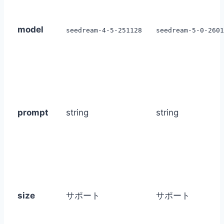
model
seedream-4-5-251128
seedream-5-0-2601
prompt
string
string
size
サポート
サポート