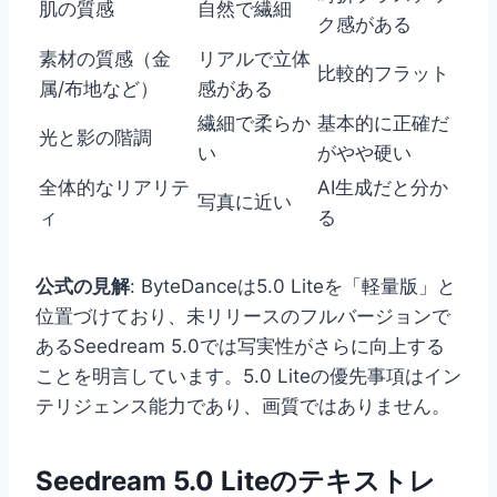
肌の質感
自然で繊細
ク感がある
素材の質感（金
リアルで立体
比較的フラット
属/布地など）
感がある
繊細で柔らか
基本的に正確だ
光と影の階調
い
がやや硬い
全体的なリアリテ
AI生成だと分か
写真に近い
ィ
る
公式の見解
: ByteDanceは5.0 Liteを「軽量版」と
位置づけており、未リリースのフルバージョンで
あるSeedream 5.0では写実性がさらに向上する
ことを明言しています。5.0 Liteの優先事項はイン
テリジェンス能力であり、画質ではありません。
Seedream 5.0 Liteのテキストレ