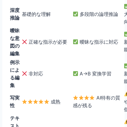
深度
基礎的な理解
多段階の論理推論
推論
曖昧
な意
正確な指示が必要
曖昧な指示に対応
図の
編集
例示
によ
非対応
A→B 変換学習
る編
集
写実
AI特有の質
成熟
性
感が残る
テキ
スト