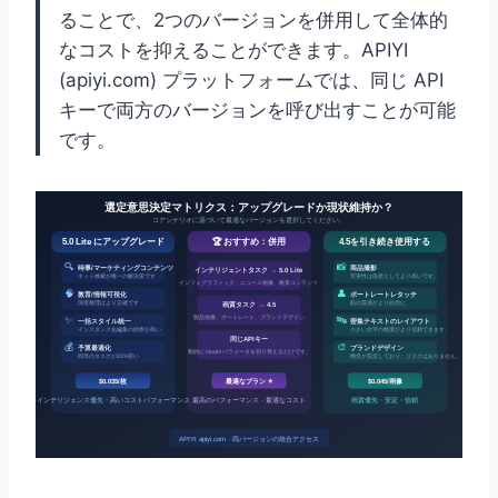
ることで、2つのバージョンを併用して全体的
なコストを抑えることができます。APIYI
(apiyi.com) プラットフォームでは、同じ API
キーで両方のバージョンを呼び出すことが可能
です。
選定意思決定マトリクス：アップグレードか現状維持か？
コアシナリオに基づいて最適なバージョンを選択してください。
5.0 Lite にアップグレード
🏆 おすすめ：併用
4.5を引き続き使用する
🔍
📸
時事/マーケティングコンテンツ
商品撮影
インテリジェントタスク → 5.0 Lite
ネット検索が唯一の解決策です
写実性は依然としてより高いです。
インフォグラフィック、ニュース画像、教育コンテンツ
🧠
👤
教育/情報可視化
ポートレートレタッチ
深度推理はより正確です
肌の質感がより自然に
画質タスク → 4.5
製品画像、ポートレート、ブランドデザイン
✨
🔤
一括スタイル統一
密集テキストのレイアウト
インスタンス化編集の効率が高い
小さい文字の精度がより信頼できます。
同じAPIキー
💰
🎨
予算最適化
ブランドデザイン
動的に model パラメータを切り替えるだけです。
同等のタスクが22%安い
構造が安定しており、リスクはありません。
$0.035/枚
最適なプラン ⭐
$0.045/画像
インテリジェンス優先・高いコストパフォーマンス
最高のパフォーマンス · 最適なコスト
画質優先・安定・信頼
APIYI apiyi.com · 両バージョンの統合アクセス