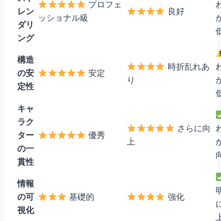
プロフェ
レン
良好
ッショナル級
ダリ
ング
構造
時折乱れあ
の安
安定
り
定性
キャ
ラク
さらに向
ター
優秀
上
の一
貫性
情報
の可
基礎的
強化
視化