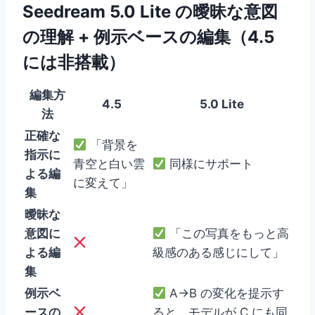
Seedream 5.0 Lite の曖昧な意図
の理解 + 例示ベースの編集（4.5
には非搭載）
編集方
4.5
5.0 Lite
法
正確な
「背景を
指示に
青空と白い雲
同様にサポート
よる編
に変えて」
集
曖昧な
意図に
「この写真をもっと高
よる編
級感のある感じにして」
集
例示ベ
A→B の変化を提示す
ースの
ると、モデルが C にも同