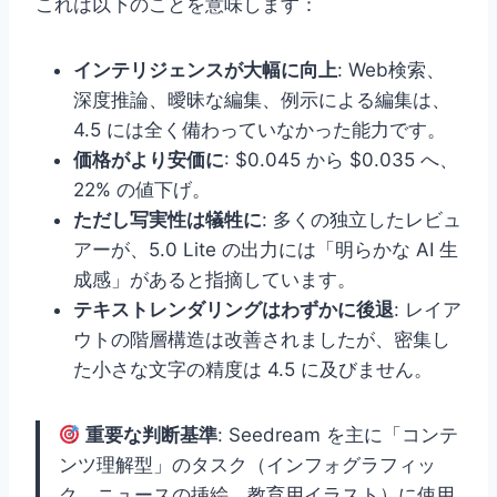
これは以下のことを意味します：
インテリジェンスが大幅に向上
: Web検索、
深度推論、曖昧な編集、例示による編集は、
4.5 には全く備わっていなかった能力です。
価格がより安価に
: $0.045 から $0.035 へ、
22% の値下げ。
ただし写実性は犠牲に
: 多くの独立したレビュ
アーが、5.0 Lite の出力には「明らかな AI 生
成感」があると指摘しています。
テキストレンダリングはわずかに後退
: レイア
ウトの階層構造は改善されましたが、密集し
た小さな文字の精度は 4.5 に及びません。
重要な判断基準
: Seedream を主に「コンテ
ンツ理解型」のタスク（インフォグラフィッ
ク、ニュースの挿絵、教育用イラスト）に使用