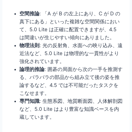
空間推論
: 「A が B の左上にあり、C が D の
真下にある」といった複雑な空間関係におい
て、5.0 Lite は正確に配置できますが、4.5
は間違いが生じやすい傾向にありました。
物理法則
: 光の反射角、水面への映り込み、遠
近法など、5.0 Lite は物理的な一貫性がより
強化されています。
論理的推論
: 囲碁の局面から次の一手を推測す
る、バラバラの部品から組み立て後の姿を推
論するなど、4.5 では不可能だったタスクを
こなせます。
専門知識
: 生態系図、地質断面図、人体解剖図
など、5.0 Lite はより豊富な知識ベースを内
蔵しています。