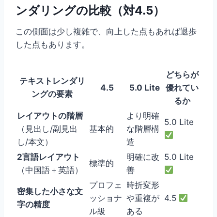
ンダリングの比較（対4.5）
この側面は少し複雑で、向上した点もあれば退歩
した点もあります。
どちらが
テキストレンダリ
4.5
5.0 Lite
優れてい
ングの要素
るか
レイアウトの階層
より明確
5.0 Lite
（見出し/副見出
基本的
な階層構
し/本文）
造
2言語レイアウト
明確に改
5.0 Lite
標準的
（中国語＋英語）
善
プロフェ
時折変形
密集した小さな文
ッショナ
や重複が
4.5
字の精度
ル級
ある