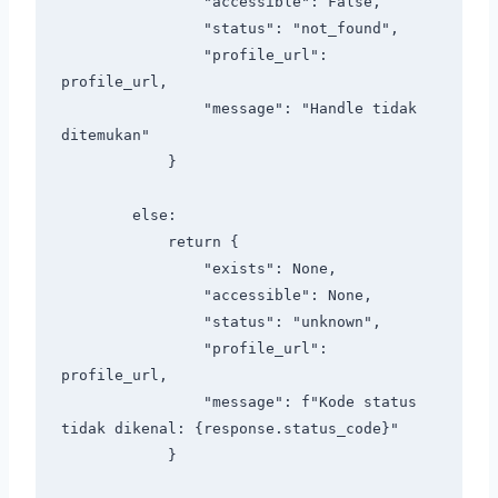
                "accessible": False,

                "status": "not_found",

                "profile_url": 
profile_url,

                "message": "Handle tidak 
ditemukan"

            }

        else:

            return {

                "exists": None,

                "accessible": None,

                "status": "unknown",

                "profile_url": 
profile_url,

                "message": f"Kode status 
tidak dikenal: {response.status_code}"

            }
