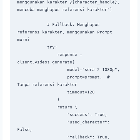
menggunakan karakter @{character_handle}, 
mencoba menghapus referensi karakter")

            # Fallback: Menghapus 
referensi karakter, menggunakan Prompt 
murni

            try:

                response = 
client.videos.generate(

                    model="sora-2-1080p",

                    prompt=prompt,  # 
Tanpa referensi karakter

                    timeout=120

                )

                return {

                    "success": True,

                    "used_character": 
False,

                    "fallback": True,
