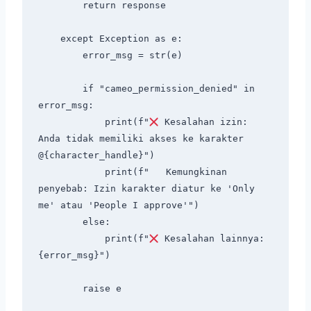
        return response

    except Exception as e:

        error_msg = str(e)

        if "cameo_permission_denied" in 
error_msg:

            print(f"
 Kesalahan izin: 
Anda tidak memiliki akses ke karakter 
@{character_handle}")

            print(f"   Kemungkinan 
penyebab: Izin karakter diatur ke 'Only 
me' atau 'People I approve'")

        else:

            print(f"
 Kesalahan lainnya: 
{error_msg}")

        raise e
