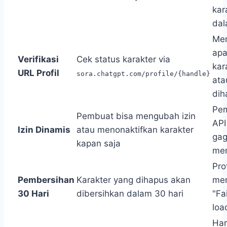
kar
dal
Men
ap
Verifikasi
Cek status karakter via
kar
URL Profil
sora.chatgpt.com/profile/{handle}
ata
dih
Pem
Pembuat bisa mengubah izin
API
Izin Dinamis
atau menonaktifkan karakter
gag
kapan saja
me
Pro
Pembersihan
Karakter yang dihapus akan
me
30 Hari
dibersihkan dalam 30 hari
"Fa
loa
Har