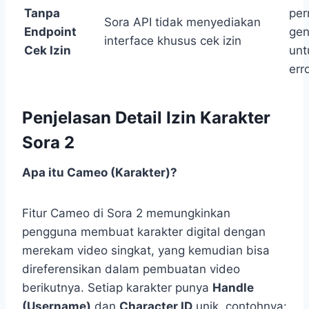
Tanpa
per
Sora API tidak menyediakan
Endpoint
gen
interface khusus cek izin
Cek Izin
unt
err
Penjelasan Detail Izin Karakter
Sora 2
Apa itu Cameo (Karakter)?
Fitur Cameo di Sora 2 memungkinkan
pengguna membuat karakter digital dengan
merekam video singkat, yang kemudian bisa
direferensikan dalam pembuatan video
berikutnya. Setiap karakter punya
Handle
(Username)
dan
Character ID
unik, contohnya: