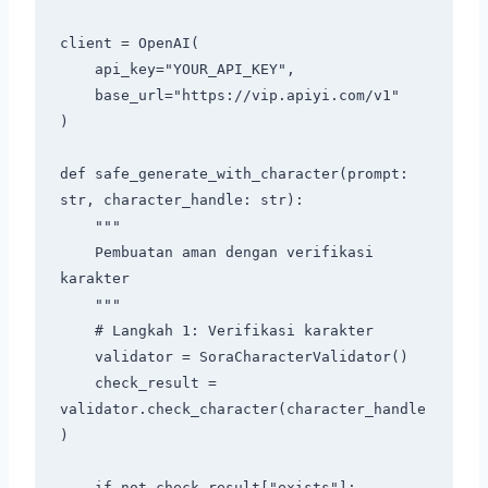
client = OpenAI(

    api_key="YOUR_API_KEY",

    base_url="https://vip.apiyi.com/v1"

)

def safe_generate_with_character(prompt: 
str, character_handle: str):

    """

    Pembuatan aman dengan verifikasi 
karakter

    """

    # Langkah 1: Verifikasi karakter

    validator = SoraCharacterValidator()

    check_result = 
validator.check_character(character_handle
)

    if not check_result["exists"]:
