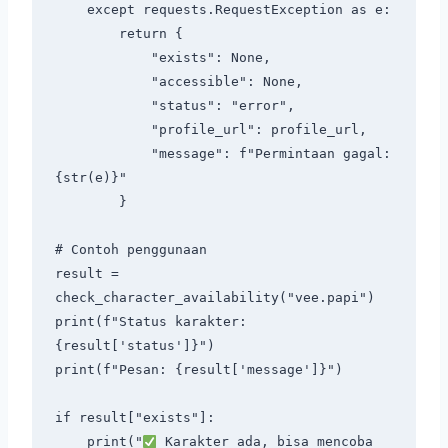
    except requests.RequestException as e:

        return {

            "exists": None,

            "accessible": None,

            "status": "error",

            "profile_url": profile_url,

            "message": f"Permintaan gagal: 
{str(e)}"

        }

# Contoh penggunaan

result = 
check_character_availability("vee.papi")

print(f"Status karakter: 
{result['status']}")

print(f"Pesan: {result['message']}")

if result["exists"]:

    print("
 Karakter ada, bisa mencoba 