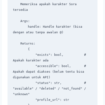
    Memeriksa apakah karakter Sora 
tersedia

    Args:

        handle: Handle karakter (bisa 
dengan atau tanpa awalan @)

    Returns:

        {

            "exists": bool,           # 
Apakah karakter ada

            "accessible": bool,       # 
Apakah dapat diakses (belum tentu bisa 
digunakan untuk API)

            "status": str,            # 
"available" / "deleted" / "not_found" / 
"unknown"

            "profile_url": str
