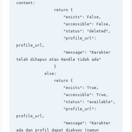
content:

                return {

                    "exists": False,

                    "accessible": False,

                    "status": "deleted",

                    "profile_url": 
profile_url,

                    "message": "Karakter 
telah dihapus atau Handle tidak ada"

                }

            else:

                return {

                    "exists": True,

                    "accessible": True,

                    "status": "available",

                    "profile_url": 
profile_url,

                    "message": "Karakter 
ada dan profil dapat diakses (namun 