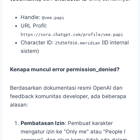
Handle:
@vee.papi
URL Profil:
https://sora.chatgpt.com/profile/vee.papi
Character ID:
(ID internal
25d56f016.meridian
sistem)
Kenapa muncul error permission_denied?
Berdasarkan dokumentasi resmi OpenAI dan
feedback komunitas developer, ada beberapa
alasan:
Pembatasan Izin
: Pembuat karakter
mengatur izin ke "Only me" atau "People I