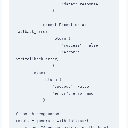
                    "data": response

                }

            except Exception as 
fallback_error:

                return {

                    "success": False,

                    "error": 
str(fallback_error)

                }

        else:

            return {

                "success": False,

                "error": error_msg

            }

# Contoh penggunaan

result = generate_with_fallback(

    prompt="A person walking on the beach 