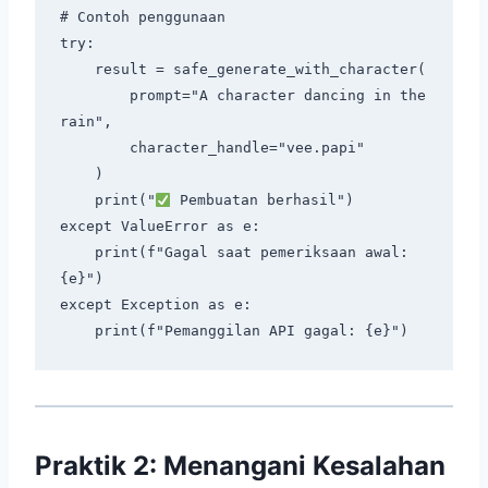
# Contoh penggunaan

try:

    result = safe_generate_with_character(

        prompt="A character dancing in the 
rain",

        character_handle="vee.papi"

    )

    print("
 Pembuatan berhasil")

except ValueError as e:

    print(f"Gagal saat pemeriksaan awal: 
{e}")

except Exception as e:

Praktik 2: Menangani Kesalahan