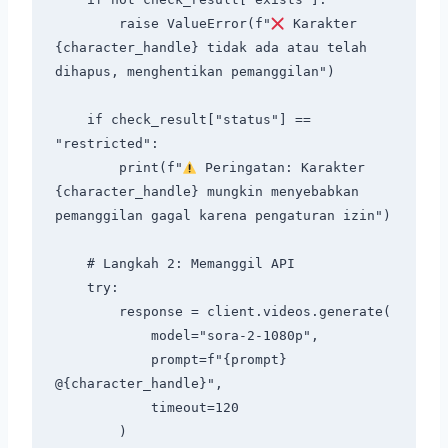
        raise ValueError(f"
 Karakter 
{character_handle} tidak ada atau telah 
dihapus, menghentikan pemanggilan")

    if check_result["status"] == 
"restricted":

        print(f"
 Peringatan: Karakter 
{character_handle} mungkin menyebabkan 
pemanggilan gagal karena pengaturan izin")

    # Langkah 2: Memanggil API

    try:

        response = client.videos.generate(

            model="sora-2-1080p",

            prompt=f"{prompt} 
@{character_handle}",

            timeout=120

        )
