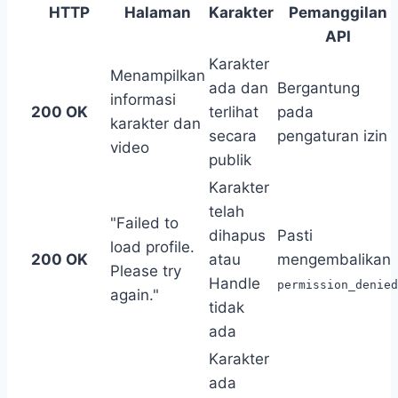
HTTP
Halaman
Karakter
Pemanggilan
API
Karakter
Menampilkan
ada dan
Bergantung
informasi
200 OK
terlihat
pada
karakter dan
secara
pengaturan izin
video
publik
Karakter
telah
"Failed to
dihapus
Pasti
load profile.
200 OK
atau
mengembalikan
Please try
Handle
permission_denied
again."
tidak
ada
Karakter
ada