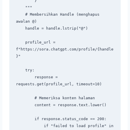
        }

    """

    # Membersihkan Handle (menghapus 
awalan @)

    handle = handle.lstrip("@")

    profile_url = 
f"https://sora.chatgpt.com/profile/{handle
}"

    try:

        response = 
requests.get(profile_url, timeout=10)

        # Memeriksa konten halaman

        content = response.text.lower()

        if response.status_code == 200:

            if "failed to load profile" in 