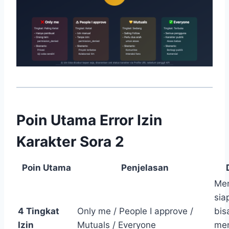
Poin Utama Error Izin
Karakter Sora 2
Poin Utama
Penjelasan
Me
sia
4 Tingkat
Only me / People I approve /
bis
Izin
Mutuals / Everyone
me