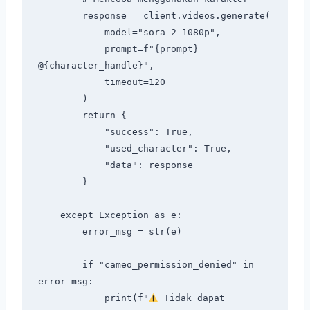
        response = client.videos.generate(

            model="sora-2-1080p",

            prompt=f"{prompt} 
@{character_handle}",

            timeout=120

        )

        return {

            "success": True,

            "used_character": True,

            "data": response

        }

    except Exception as e:

        error_msg = str(e)

        if "cameo_permission_denied" in 
error_msg:

            print(f"
 Tidak dapat 