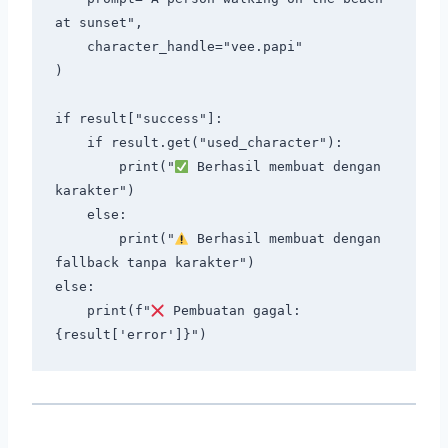
at sunset",

    character_handle="vee.papi"

)

if result["success"]:

    if result.get("used_character"):

        print("
 Berhasil membuat dengan 
karakter")

    else:

        print("
 Berhasil membuat dengan 
fallback tanpa karakter")

else:

    print(f"
 Pembuatan gagal: 