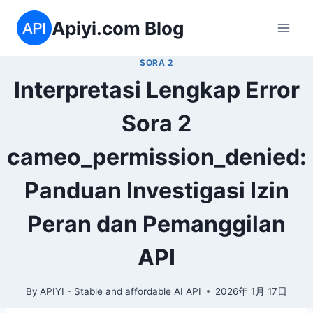
Skip
Apiyi.com Blog
to
content
SORA 2
Interpretasi Lengkap Error
Sora 2
cameo_permission_denied:
Panduan Investigasi Izin
Peran dan Pemanggilan
API
By
APIYI - Stable and affordable AI API
2026年 1月 17日