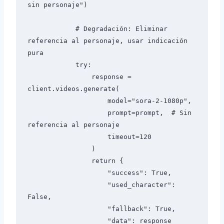
sin personaje")

            # Degradación: Eliminar 
referencia al personaje, usar indicación 
pura

            try:

                response = 
client.videos.generate(

                    model="sora-2-1080p",

                    prompt=prompt,  # Sin 
referencia al personaje

                    timeout=120

                )

                return {

                    "success": True,

                    "used_character": 
False,

                    "fallback": True,

                    "data": response
