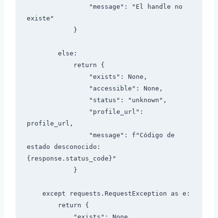
                "message": "El handle no 
existe"

            }

        else:

            return {

                "exists": None,

                "accessible": None,

                "status": "unknown",

                "profile_url": 
profile_url,

                "message": f"Código de 
estado desconocido: 
{response.status_code}"

            }

    except requests.RequestException as e:

        return {

            "exists": None,
