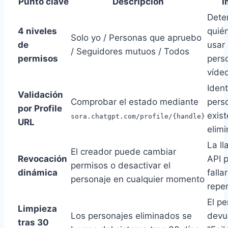
Punto clave
Descripción
I
Dete
4 niveles
quié
Solo yo / Personas que apruebo
de
usar 
/ Seguidores mutuos / Todos
permisos
pers
víde
Ident
Validación
Comprobar el estado mediante
pers
por Profile
exist
sora.chatgpt.com/profile/{handle}
URL
elim
La ll
El creador puede cambiar
Revocación
API 
permisos o desactivar el
dinámica
fallar
personaje en cualquier momento
repe
El per
Limpieza
Los personajes eliminados se
devu
tras 30