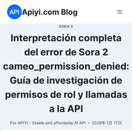
Saltar
Apiyi.com Blog
al
contenido
SORA 2
Interpretación completa
del error de Sora 2
cameo_permission_denied:
Guía de investigación de
permisos de rol y llamadas
a la API
Por
APIYI - Stable and affordable AI API
2026年 1月 17日