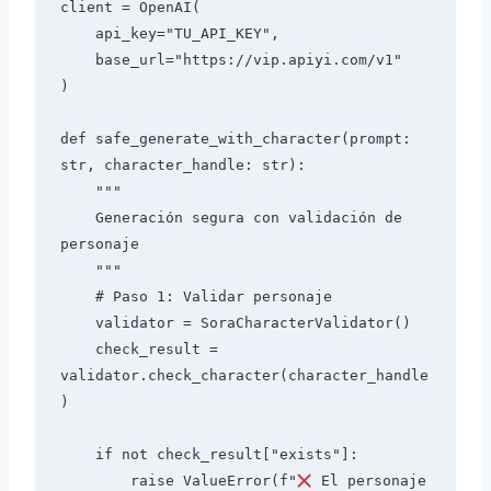
client = OpenAI(

    api_key="TU_API_KEY",

    base_url="https://vip.apiyi.com/v1"

)

def safe_generate_with_character(prompt: 
str, character_handle: str):

    """

    Generación segura con validación de 
personaje

    """

    # Paso 1: Validar personaje

    validator = SoraCharacterValidator()

    check_result = 
validator.check_character(character_handle
)

    if not check_result["exists"]:

        raise ValueError(f"
 El personaje 