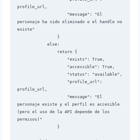
profile_url,

                    "message": "El 
personaje ha sido eliminado o el handle no 
existe"

                }

            else:

                return {

                    "exists": True,

                    "accessible": True,

                    "status": "available",

                    "profile_url": 
profile_url,

                    "message": "El 
personaje existe y el perfil es accesible 
(pero el uso de la API depende de los 
permisos)"

                }
