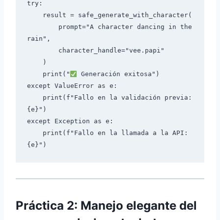
try:

    result = safe_generate_with_character(

        prompt="A character dancing in the 
rain",

        character_handle="vee.papi"

    )

    print("
 Generación exitosa")

except ValueError as e:

    print(f"Fallo en la validación previa: 
{e}")

except Exception as e:

    print(f"Fallo en la llamada a la API: 
Práctica 2: Manejo elegante del