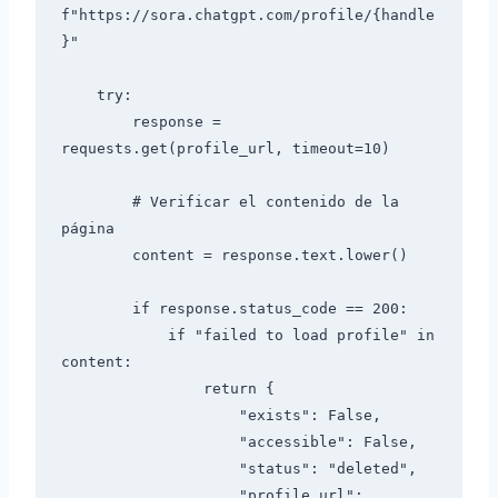
f"https://sora.chatgpt.com/profile/{handle
}"

    try:

        response = 
requests.get(profile_url, timeout=10)

        # Verificar el contenido de la 
página

        content = response.text.lower()

        if response.status_code == 200:

            if "failed to load profile" in 
content:

                return {

                    "exists": False,

                    "accessible": False,

                    "status": "deleted",

                    "profile_url": 