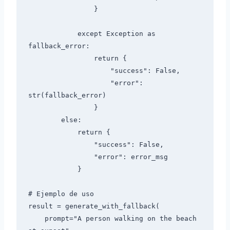
                }

            except Exception as 
fallback_error:

                return {

                    "success": False,

                    "error": 
str(fallback_error)

                }

        else:

            return {

                "success": False,

                "error": error_msg

            }

# Ejemplo de uso

result = generate_with_fallback(

    prompt="A person walking on the beach 