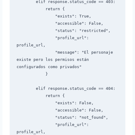
        elif response.status_code == 403:

            return {

                "exists": True,

                "accessible": False,

                "status": "restricted",

                "profile_url": 
profile_url,

                "message": "El personaje 
existe pero los permisos están 
configurados como privados"

            }

        elif response.status_code == 404:

            return {

                "exists": False,

                "accessible": False,

                "status": "not_found",

                "profile_url": 
profile_url,
