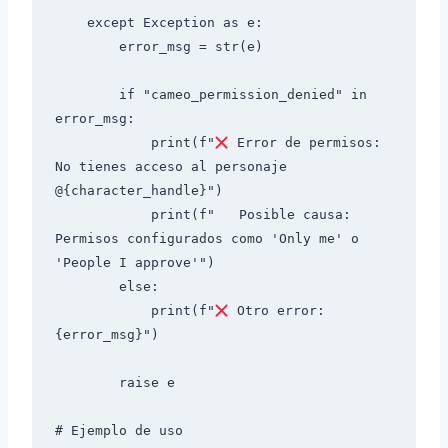
    except Exception as e:

        error_msg = str(e)

        if "cameo_permission_denied" in 
error_msg:

            print(f"
 Error de permisos: 
No tienes acceso al personaje 
@{character_handle}")

            print(f"   Posible causa: 
Permisos configurados como 'Only me' o 
'People I approve'")

        else:

            print(f"
 Otro error: 
{error_msg}")

        raise e

# Ejemplo de uso
