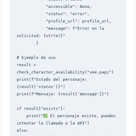
            "accessible": None,

            "status": "error",

            "profile_url": profile_url,

            "message": f"Error en la 
solicitud: {str(e)}"

        }

# Ejemplo de uso

result = 
check_character_availability("vee.papi")

print(f"Estado del personaje: 
{result['status']}")

print(f"Mensaje: {result['message']}")

if result["exists"]:

    print("
 El personaje existe, puedes 
intentar la llamada a la API")

else:
