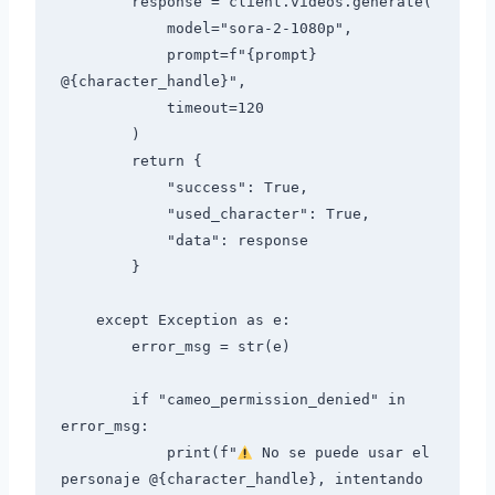
        response = client.videos.generate(

            model="sora-2-1080p",

            prompt=f"{prompt} 
@{character_handle}",

            timeout=120

        )

        return {

            "success": True,

            "used_character": True,

            "data": response

        }

    except Exception as e:

        error_msg = str(e)

        if "cameo_permission_denied" in 
error_msg:

            print(f"
 No se puede usar el 
personaje @{character_handle}, intentando 