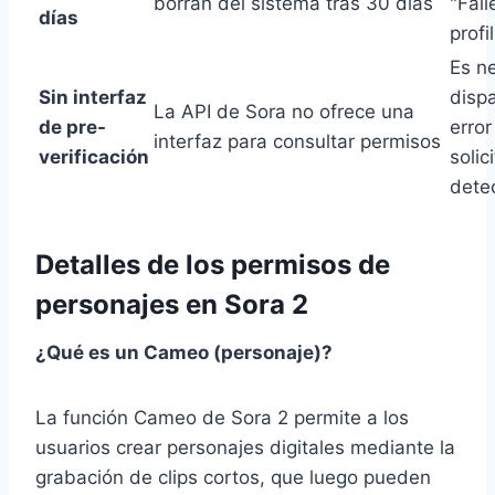
borran del sistema tras 30 días
"Fail
días
profi
Es n
Sin interfaz
dispa
La API de Sora no ofrece una
de pre-
error
interfaz para consultar permisos
verificación
solic
detec
Detalles de los permisos de
personajes en Sora 2
¿Qué es un Cameo (personaje)?
La función Cameo de Sora 2 permite a los
usuarios crear personajes digitales mediante la
grabación de clips cortos, que luego pueden