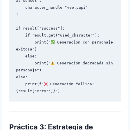
at sunset",

    character_handle="vee.papi"

)

if result["success"]:

    if result.get("used_character"):

        print("
 Generación con personaje 
exitosa")

    else:

        print("
 Generación degradada sin 
personaje")

else:

    print(f"
 Generación fallida: 
Práctica 3: Estrategia de