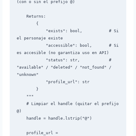
(con o sin el prefijo @)

    Returns:

        {

            "exists": bool,           # Si 
el personaje existe

            "accessible": bool,       # Si 
es accesible (no garantiza uso en API)

            "status": str,            # 
"available" / "deleted" / "not_found" / 
"unknown"

            "profile_url": str

        }

    """

    # Limpiar el handle (quitar el prefijo 
@)

    handle = handle.lstrip("@")

    profile_url = 