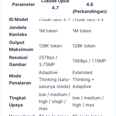
Claude Opus
Parameter
4.6
4.7
(Perbandingan)
ID Model
claude-opus-4-7
claude-opus-4-6
Jendela
1M token
1M token
Konteks
Output
128K token
128K token
Maksimum
Resolusi
2576px /
1568px / 1.15MP
Gambar
3.75MP
Adaptive
Extended
Mode
Thinking (satu-
Thinking +
Penalaran
satunya mode)
Adaptive
low / medium /
Tingkat
low / medium /
high / xhigh /
Upaya
high / max
max