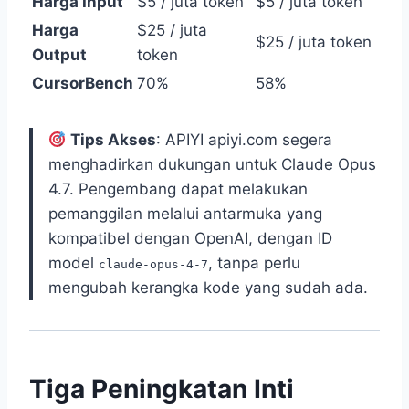
Harga Input
$5 / juta token
$5 / juta token
Harga
$25 / juta
$25 / juta token
Output
token
CursorBench
70%
58%
Tips Akses
: APIYI apiyi.com segera
menghadirkan dukungan untuk Claude Opus
4.7. Pengembang dapat melakukan
pemanggilan melalui antarmuka yang
kompatibel dengan OpenAI, dengan ID
model
, tanpa perlu
claude-opus-4-7
mengubah kerangka kode yang sudah ada.
Tiga Peningkatan Inti