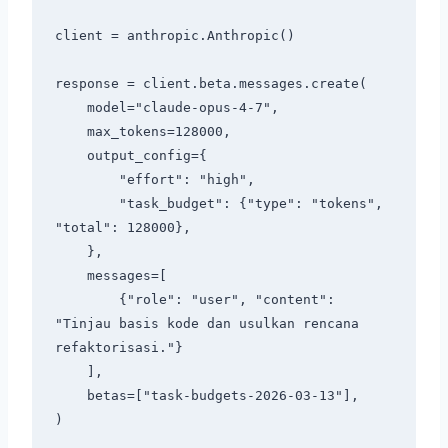
client = anthropic.Anthropic()

response = client.beta.messages.create(

    model="claude-opus-4-7",

    max_tokens=128000,

    output_config={

        "effort": "high",

        "task_budget": {"type": "tokens", 
"total": 128000},

    },

    messages=[

        {"role": "user", "content": 
"Tinjau basis kode dan usulkan rencana 
refaktorisasi."}

    ],

    betas=["task-budgets-2026-03-13"],
