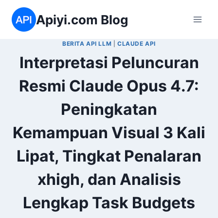
Skip
Apiyi.com Blog
to
content
BERITA API LLM
|
CLAUDE API
Interpretasi Peluncuran
Resmi Claude Opus 4.7:
Peningkatan
Kemampuan Visual 3 Kali
Lipat, Tingkat Penalaran
xhigh, dan Analisis
Lengkap Task Budgets