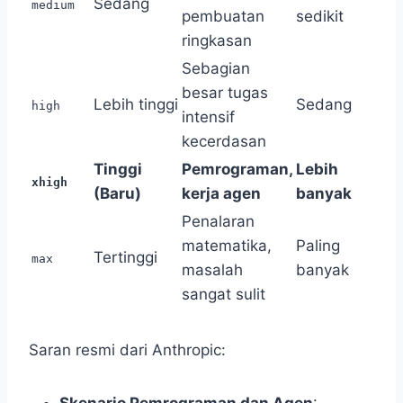
Sedang
medium
pembuatan
sedikit
ringkasan
Sebagian
besar tugas
Lebih tinggi
Sedang
high
intensif
kecerdasan
Tinggi
Pemrograman,
Lebih
xhigh
(Baru)
kerja agen
banyak
Penalaran
matematika,
Paling
Tertinggi
max
masalah
banyak
sangat sulit
Saran resmi dari Anthropic:
Skenario Pemrograman dan Agen
: