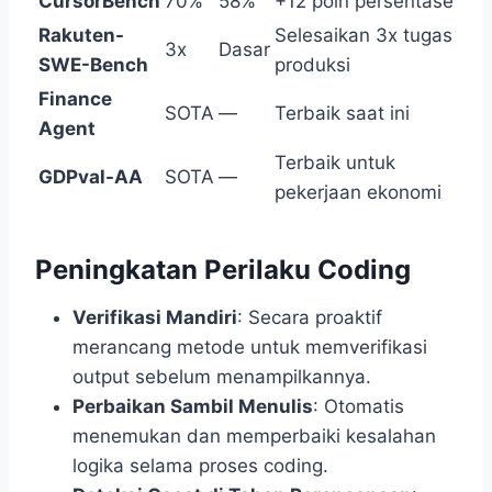
CursorBench
70%
58%
+12 poin persentase
Rakuten-
Selesaikan 3x tugas
3x
Dasar
SWE-Bench
produksi
Finance
SOTA
—
Terbaik saat ini
Agent
Terbaik untuk
GDPval-AA
SOTA
—
pekerjaan ekonomi
Peningkatan Perilaku Coding
Verifikasi Mandiri
: Secara proaktif
merancang metode untuk memverifikasi
output sebelum menampilkannya.
Perbaikan Sambil Menulis
: Otomatis
menemukan dan memperbaiki kesalahan
logika selama proses coding.