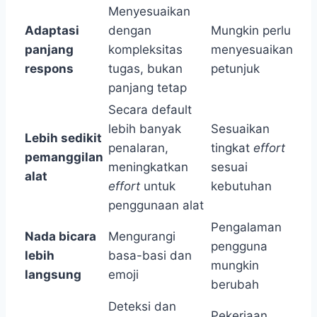
Menyesuaikan
Adaptasi
dengan
Mungkin perlu
panjang
kompleksitas
menyesuaikan
respons
tugas, bukan
petunjuk
panjang tetap
Secara default
lebih banyak
Sesuaikan
Lebih sedikit
penalaran,
tingkat
effort
pemanggilan
meningkatkan
sesuai
alat
effort
untuk
kebutuhan
penggunaan alat
Pengalaman
Nada bicara
Mengurangi
pengguna
lebih
basa-basi dan
mungkin
langsung
emoji
berubah
Deteksi dan
Pekerjaan