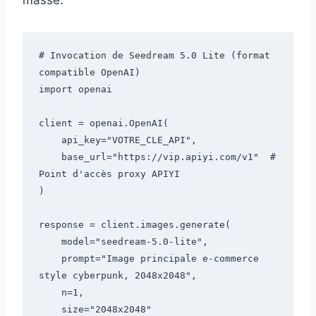
# Invocation de Seedream 5.0 Lite (format 
compatible OpenAI)

import openai

client = openai.OpenAI(

    api_key="VOTRE_CLE_API",

    base_url="https://vip.apiyi.com/v1"  # 
Point d'accès proxy APIYI

)

response = client.images.generate(

    model="seedream-5.0-lite",

    prompt="Image principale e-commerce 
style cyberpunk, 2048x2048",

    n=1,

    size="2048x2048"
