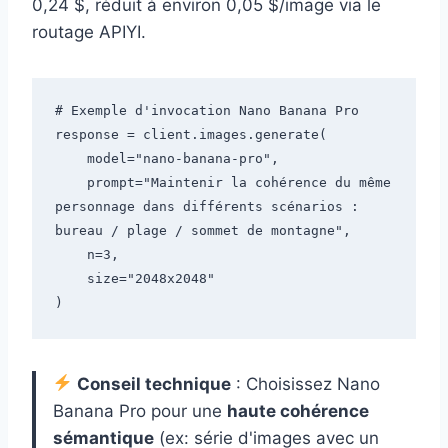
0,24 $, réduit à environ 0,05 $/image via le
routage APIYI.
# Exemple d'invocation Nano Banana Pro

response = client.images.generate(

    model="nano-banana-pro",

    prompt="Maintenir la cohérence du même 
personnage dans différents scénarios : 
bureau / plage / sommet de montagne",

    n=3,

    size="2048x2048"

Conseil technique
: Choisissez Nano
Banana Pro pour une
haute cohérence
sémantique
(ex: série d'images avec un