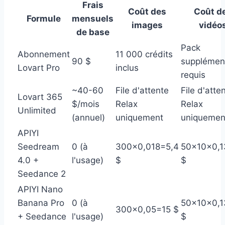
Frais
Coût des
Coût d
Formule
mensuels
images
vidéo
de base
Pack
Abonnement
11 000 crédits
90 $
supplémen
Lovart Pro
inclus
requis
~40-60
File d'attente
File d'atte
Lovart 365
$/mois
Relax
Relax
Unlimited
(annuel)
uniquement
uniquemen
APIYI
Seedream
0 (à
300×0,018=5,4
50×10×0,
4.0 +
l'usage)
$
$
Seedance 2
APIYI Nano
Banana Pro
0 (à
50×10×0,
300×0,05=15 $
+ Seedance
l'usage)
$