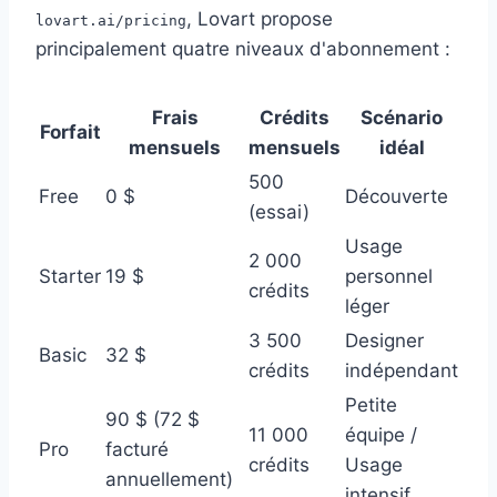
, Lovart propose
lovart.ai/pricing
principalement quatre niveaux d'abonnement :
Frais
Crédits
Scénario
Forfait
mensuels
mensuels
idéal
500
Free
0 $
Découverte
(essai)
Usage
2 000
Starter
19 $
personnel
crédits
léger
3 500
Designer
Basic
32 $
crédits
indépendant
Petite
90 $ (72 $
11 000
équipe /
Pro
facturé
crédits
Usage
annuellement)
intensif