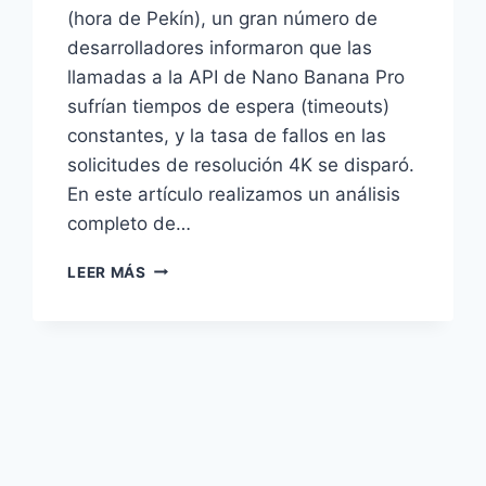
(hora de Pekín), un gran número de
desarrolladores informaron que las
llamadas a la API de Nano Banana Pro
sufrían tiempos de espera (timeouts)
constantes, y la tasa de fallos en las
solicitudes de resolución 4K se disparó.
En este artículo realizamos un análisis
completo de…
ANÁLISIS
LEER MÁS
RETROSPECTIVO
DEL
COLAPSO
DE
LA
API
DE
NANO
BANANA