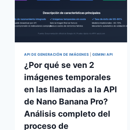
BANANA
PRO:
6
TÉCNICAS
PARA
REDUCIR
EL
TIEMPO
DE
API DE GENERACIÓN DE IMÁGENES
|
GEMINI API
GENERACIÓN
¿Por qué se ven 2
2K
A
imágenes temporales
MENOS
DE
en las llamadas a la API
50
SEGUNDOS
de Nano Banana Pro?
Análisis completo del
proceso de