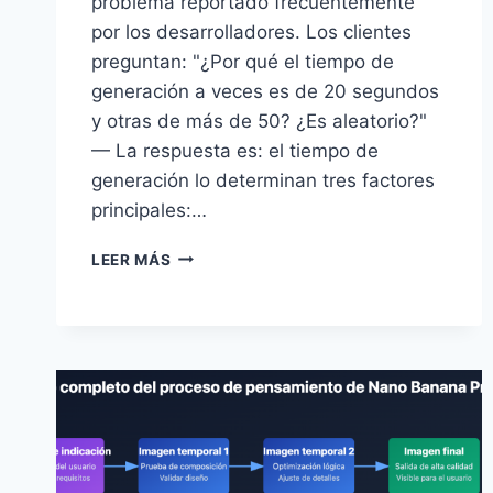
problema reportado frecuentemente
por los desarrolladores. Los clientes
preguntan: "¿Por qué el tiempo de
generación a veces es de 20 segundos
y otras de más de 50? ¿Es aleatorio?"
— La respuesta es: el tiempo de
generación lo determinan tres factores
principales:…
OPTIMIZACIÓN
LEER MÁS
PRÁCTICA
DE
LA
VELOCIDAD
DE
GENERACIÓN
DE
IMÁGENES
EN
NANO