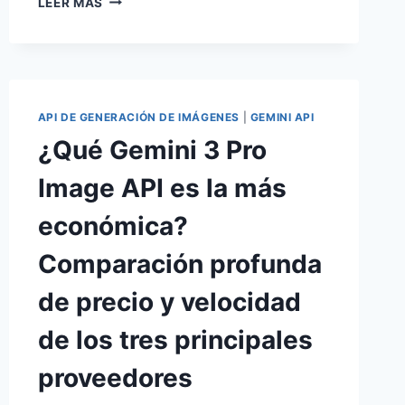
LEER MÁS
COMPLETA
PARA
RESOLVER
EL
ERROR
IMAGE_SAFETY
API DE GENERACIÓN DE IMÁGENES
|
GEMINI API
DE
¿Qué Gemini 3 Pro
NANO
BANANA
Image API es la más
PRO:
8
económica?
MÉTODOS
PARA
Comparación profunda
EVITAR
EL
de precio y velocidad
FILTRADO
DE
de los tres principales
CONTENIDO
proveedores