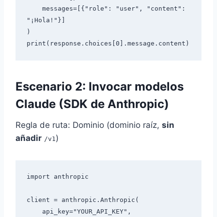
    messages=[{"role": "user", "content": 
"¡Hola!"}]

)

Escenario 2: Invocar modelos
Claude (SDK de Anthropic)
Regla de ruta: Dominio (dominio raíz,
sin
añadir
)
/v1
import anthropic

client = anthropic.Anthropic(

    api_key="YOUR_API_KEY",
