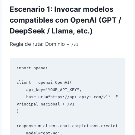
Escenario 1: Invocar modelos
compatibles con OpenAI (GPT /
DeepSeek / Llama, etc.)
Regla de ruta: Dominio +
/v1
import openai

client = openai.OpenAI(

    api_key="YOUR_API_KEY",

    base_url="https://api.apiyi.com/v1"  # 
Principal nacional + /v1

)

response = client.chat.completions.create(

    model="gpt-4o",
