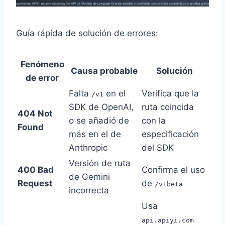
Guía rápida de solución de errores:
Fenómeno
Causa probable
Solución
de error
Falta
en el
Verifica que la
/v1
SDK de OpenAI,
ruta coincida
404 Not
o se añadió de
con la
Found
más en el de
especificación
Anthropic
del SDK
Versión de ruta
400 Bad
Confirma el uso
de Gemini
Request
de
/v1beta
incorrecta
Usa
api.apiyi.com