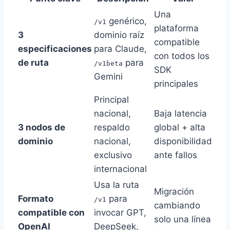
Una
genérico,
/v1
plataforma
3
dominio raíz
compatible
especificaciones
para Claude,
con todos los
de ruta
para
/v1beta
SDK
Gemini
principales
Principal
nacional,
Baja latencia
3 nodos de
respaldo
global + alta
dominio
nacional,
disponibilidad
exclusivo
ante fallos
internacional
Usa la ruta
Migración
Formato
para
/v1
cambiando
compatible con
invocar GPT,
solo una línea
OpenAI
DeepSeek,