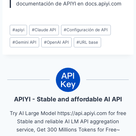
documentación de APIYI en docs.apiyi.com
Etiquetas
#
apiyi
#
Claude API
#
Configuración de API
de
#
Gemini API
#
OpenAI API
#
URL base
la
entrada:
APIYI - Stable and affordable AI API
Try AI Large Model https://api.apiyi.com for free
Stable and reliable AI LM API aggregation
service, Get 300 Millions Tokens for Free~