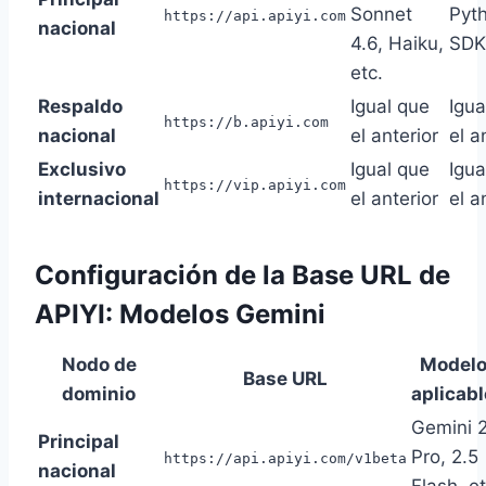
Sonnet
Pyt
https://api.apiyi.com
nacional
4.6, Haiku,
SDK
etc.
Respaldo
Igual que
Igua
https://b.apiyi.com
nacional
el anterior
el a
Exclusivo
Igual que
Igua
https://vip.apiyi.com
internacional
el anterior
el a
Configuración de la Base URL de
APIYI: Modelos Gemini
Nodo de
Model
Base URL
dominio
aplicab
Gemini 2
Principal
Pro, 2.5
https://api.apiyi.com/v1beta
nacional