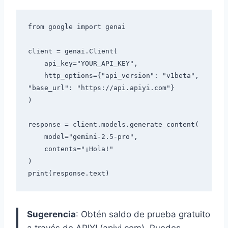
from google import genai

client = genai.Client(

    api_key="YOUR_API_KEY",

    http_options={"api_version": "v1beta", 
"base_url": "https://api.apiyi.com"}

)

response = client.models.generate_content(

    model="gemini-2.5-pro",

    contents="¡Hola!"

)

Sugerencia
: Obtén saldo de prueba gratuito