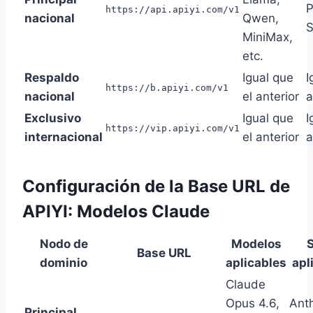
P
https://api.apiyi.com/v1
nacional
Qwen,
MiniMax,
etc.
Respaldo
Igual que
I
https://b.apiyi.com/v1
nacional
el anterior
a
Exclusivo
Igual que
I
https://vip.apiyi.com/v1
internacional
el anterior
a
Configuración de la Base URL de
APIYI: Modelos Claude
Nodo de
Modelos
Base URL
dominio
aplicables
apl
Claude
Opus 4.6,
Ant
Principal