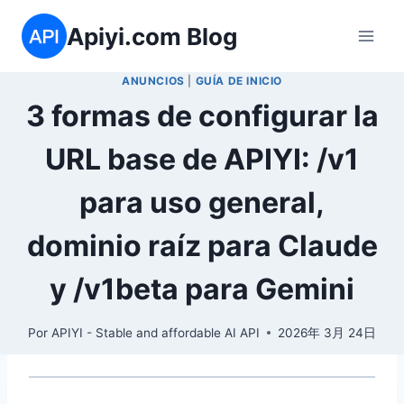
Saltar
Apiyi.com Blog
al
contenido
ANUNCIOS
|
GUÍA DE INICIO
3 formas de configurar la
URL base de APIYI: /v1
para uso general,
dominio raíz para Claude
y /v1beta para Gemini
Por
APIYI - Stable and affordable AI API
2026年 3月 24日