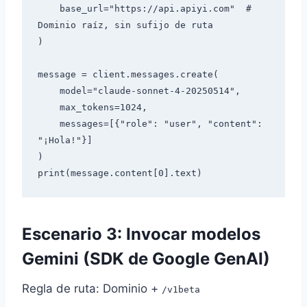
    base_url="https://api.apiyi.com"  # 
Dominio raíz, sin sufijo de ruta

)

message = client.messages.create(

    model="claude-sonnet-4-20250514",

    max_tokens=1024,

    messages=[{"role": "user", "content": 
"¡Hola!"}]

)

Escenario 3: Invocar modelos
Gemini (SDK de Google GenAI)
Regla de ruta: Dominio +
/v1beta