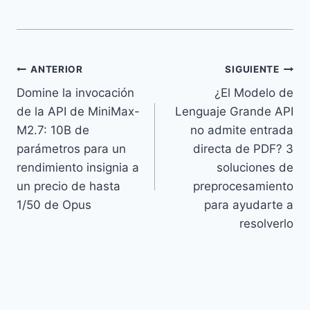
Navegación
ANTERIOR
SIGUIENTE
Domine la invocación
¿El Modelo de
de
de la API de MiniMax-
Lenguaje Grande API
entradas
M2.7: 10B de
no admite entrada
parámetros para un
directa de PDF? 3
rendimiento insignia a
soluciones de
un precio de hasta
preprocesamiento
1/50 de Opus
para ayudarte a
resolverlo