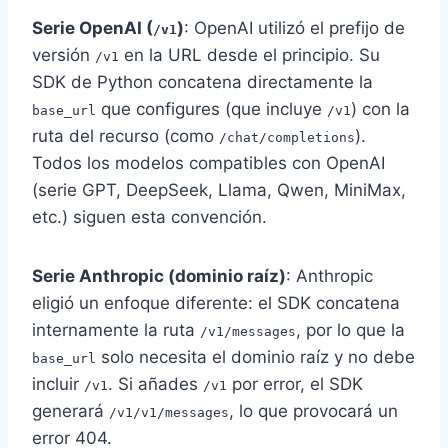
Serie OpenAI (
)
: OpenAI utilizó el prefijo de
/v1
versión
en la URL desde el principio. Su
/v1
SDK de Python concatena directamente la
que configures (que incluye
) con la
base_url
/v1
ruta del recurso (como
).
/chat/completions
Todos los modelos compatibles con OpenAI
(serie GPT, DeepSeek, Llama, Qwen, MiniMax,
etc.) siguen esta convención.
Serie Anthropic (dominio raíz)
: Anthropic
eligió un enfoque diferente: el SDK concatena
internamente la ruta
, por lo que la
/v1/messages
solo necesita el dominio raíz y no debe
base_url
incluir
. Si añades
por error, el SDK
/v1
/v1
generará
, lo que provocará un
/v1/v1/messages
error 404.