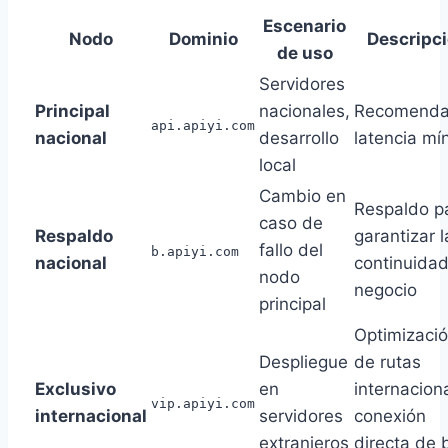
Escenario
Nodo
Dominio
Descripc
de uso
Servidores
Principal
nacionales,
Recomenda
api.apiyi.com
nacional
desarrollo
latencia mí
local
Cambio en
Respaldo p
caso de
Respaldo
garantizar l
fallo del
b.apiyi.com
nacional
continuidad
nodo
negocio
principal
Optimizaci
Despliegue
de rutas
Exclusivo
en
internacion
vip.apiyi.com
internacional
servidores
conexión
extranjeros
directa de 