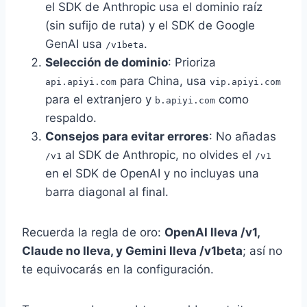
el SDK de Anthropic usa el dominio raíz
(sin sufijo de ruta) y el SDK de Google
GenAI usa
.
/v1beta
Selección de dominio
: Prioriza
para China, usa
api.apiyi.com
vip.apiyi.com
para el extranjero y
como
b.apiyi.com
respaldo.
Consejos para evitar errores
: No añadas
al SDK de Anthropic, no olvides el
/v1
/v1
en el SDK de OpenAI y no incluyas una
barra diagonal al final.
Recuerda la regla de oro:
OpenAI lleva /v1,
Claude no lleva, y Gemini lleva /v1beta
; así no
te equivocarás en la configuración.