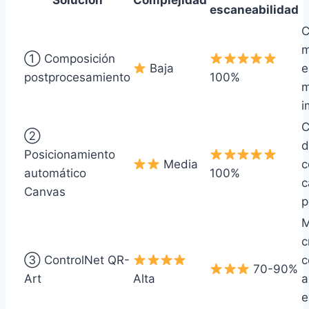
Solución
Complejidad
escaneabilidad
C
m
① Composición
Baja
e
postprocesamiento
100%
m
i
C
②
d
Posicionamiento
Media
c
automático
100%
c
Canvas
p
M
c
③ ControlNet QR-
c
70-90%
Art
Alta
a
e