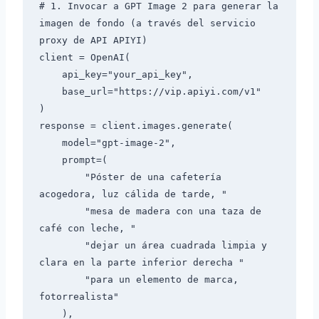
# 1. Invocar a GPT Image 2 para generar la 
imagen de fondo (a través del servicio 
proxy de API APIYI)

client = OpenAI(

    api_key="your_api_key",

    base_url="https://vip.apiyi.com/v1"

)

response = client.images.generate(

    model="gpt-image-2",

    prompt=(

        "Póster de una cafetería 
acogedora, luz cálida de tarde, "

        "mesa de madera con una taza de 
café con leche, "

        "dejar un área cuadrada limpia y 
clara en la parte inferior derecha "

        "para un elemento de marca, 
fotorrealista"

    ),
