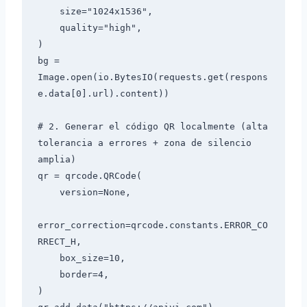
    size="1024x1536",

    quality="high",

)

bg = 
Image.open(io.BytesIO(requests.get(respons
e.data[0].url).content))

# 2. Generar el código QR localmente (alta 
tolerancia a errores + zona de silencio 
amplia)

qr = qrcode.QRCode(

    version=None,

error_correction=qrcode.constants.ERROR_CO
RRECT_H,

    box_size=10,

    border=4,

)
