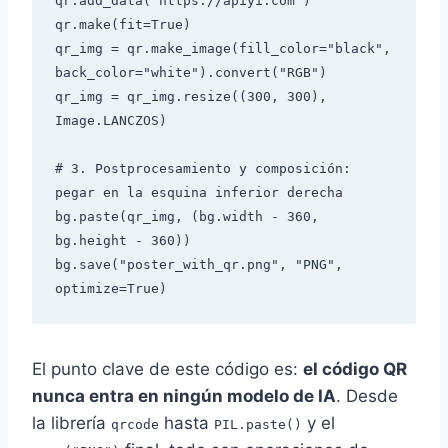
qr.add_data("https://apiyi.com")

qr.make(fit=True)

qr_img = qr.make_image(fill_color="black", 
back_color="white").convert("RGB")

qr_img = qr_img.resize((300, 300), 
Image.LANCZOS)

# 3. Postprocesamiento y composición: 
pegar en la esquina inferior derecha

bg.paste(qr_img, (bg.width - 360, 
bg.height - 360))

bg.save("poster_with_qr.png", "PNG", 
El punto clave de este código es:
el código QR
nunca entra en ningún modelo de IA
. Desde
la librería
hasta
y el
qrcode
PIL.paste()