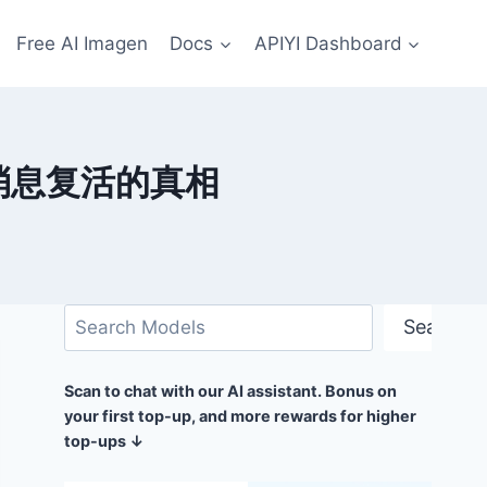
Free AI Imagen
Docs
APIYI Dashboard
和发消息复活的真相
搜
Search
索
Scan to chat with our AI assistant. Bonus on
your first top-up, and more rewards for higher
top-ups ↓