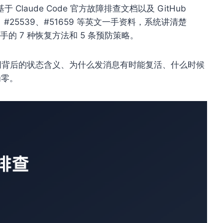
aude Code 官方故障排查文档以及 GitHub
5286、#25539、#51659 等英文一手资料，系统讲清楚
上手的 7 种恢复方法和 5 条预防策略。
r 动词背后的状态含义、为什么发消息有时能复活、什么时候
为零。