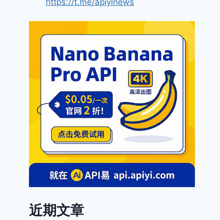
https://t.me/apiyinews
近期文章