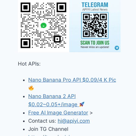
Hot APIs:
Nano Banana Pro API $0.09/4 K Pic
Nano Banana 2 API
$0.02~0.05+/image
Free AI Image Generator
>
Contact us:
hi@apiyi.com
Join TG Channel