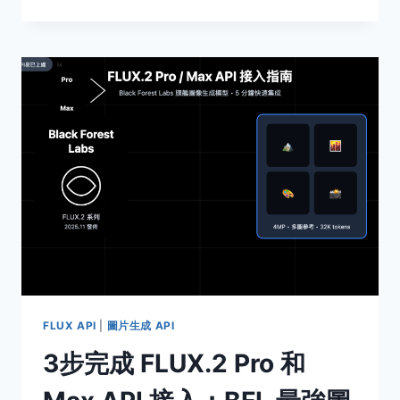
BANANA
PRO
API
完
整
調
用
教
程：
比
KIE.AI
便
宜
44%，
谷
歌
原
生
FLUX API
|
圖片生成 API
格
3步完成 FLUX.2 Pro 和
式
快
速