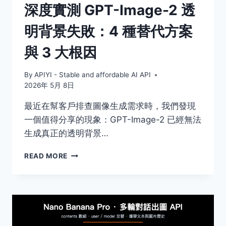
深度實測 GPT-Image-2 透
致
性
明背景失敗：4 種替代方案
–
2026
與 3 大根因
By
APIYI - Stable and affordable AI API
2026年 5月 8日
最近在幫客戶排查圖像生成需求時，我們發現
一個值得分享的現象：GPT-Image-2 已經無法
生成真正的透明背景…
深
READ MORE
度
實
測
GPT-
IMAGE-
2