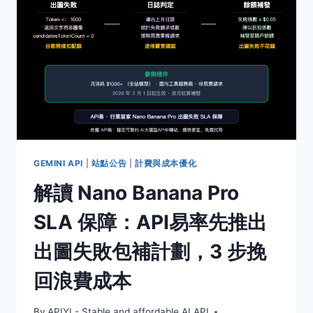
PNG
圖
片
的
3
種
方
法：
4K
圖
片
GEMINI API
|
站點公告
|
計費與成本優化
從
解讀 Nano Banana Pro
30MB
縮
SLA 保障：API易率先推出
到
8MB
出圖失敗包補計劃，3 步挽
的
真
回浪費成本
相
By
APIYI - Stable and affordable AI API