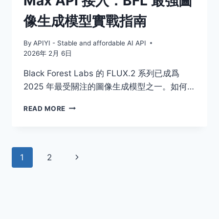
Max API 接入：BFL 最強圖
集
像生成模型實戰指南
成
By
APIYI - Stable and affordable AI API
2026年 2月 6日
Black Forest Labs 的 FLUX.2 系列已成爲
2025 年最受關注的圖像生成模型之一。如何…
3
READ MORE
步
完
成
FLUX.2
Page
Next
1
2
PRO
和
navigation
Page
MAX
API
接
入：
BFL