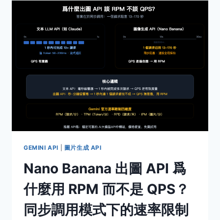
接
入
指
南：
VERTEX
AI
/
AI
STUDIO
官
方
方
式
VS
API
GEMINI API
|
圖片生成 API
易
Nano Banana 出圖 API 爲
2
折
什麼用 RPM 而不是 QPS？
中
轉
同步調用模式下的速率限制
方
案