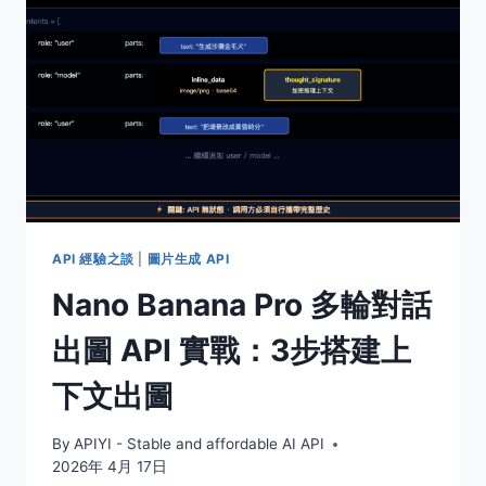
透
明
背
景
失
敗：
4
種
替
代
方
案
API 經驗之談
|
圖片生成 API
與
Nano Banana Pro 多輪對話
3
大
出圖 API 實戰：3步搭建上
根
因
下文出圖
By
APIYI - Stable and affordable AI API
2026年 4月 17日