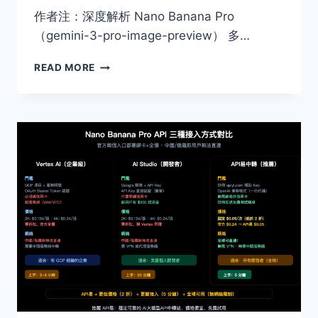
作者注：深度解析 Nano Banana Pro
（gemini-3-pro-image-preview） 多…
NANO
READ MORE
BANANA
PRO
多
輪
對
話
出
圖
API
實
戰：
3
步
搭
建
上
下