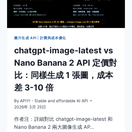
QPS？
同
步
調
用
模
圖片生成 API
|
計費與成本優化
式
chatgpt-image-latest vs
下
的
Nano Banana 2 API 定價對
速
率
比：同樣生成 1 張圖，成本
限
制
差 3-10 倍
本
質
解
By
APIYI - Stable and affordable AI API
析
2026年 3月 25日
作者注：詳細對比 chatgpt-image-latest 和
Nano Banana 2 兩大圖像生成 AP…