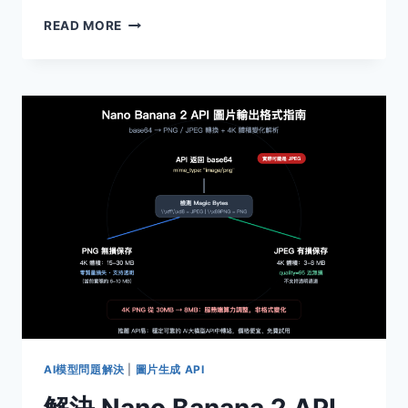
CHATGPT-
READ MORE
IMAGE-
LATEST
VS
NANO
BANANA
2
API
定
價
對
比：
同
樣
生
成
1
張
圖，
AI模型問題解決
|
圖片生成 API
成
解決 Nano Banana 2 API
本