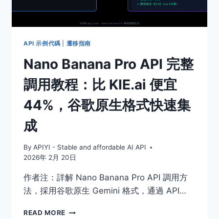
出
圖
失
敗
包
API 示例代碼
|
遷移指南
補
Nano Banana Pro API 完整
計
劃，
調用教程：比 KIE.ai 便宜
3
步
44%，谷歌原生格式快速集
挽
回
成
浪
費
成
By
APIYI - Stable and affordable AI API
本
2026年 2月 20日
作者注：詳解 Nano Banana Pro API 調用方
法，採用谷歌原生 Gemini 格式，通過 API…
NANO
READ MORE