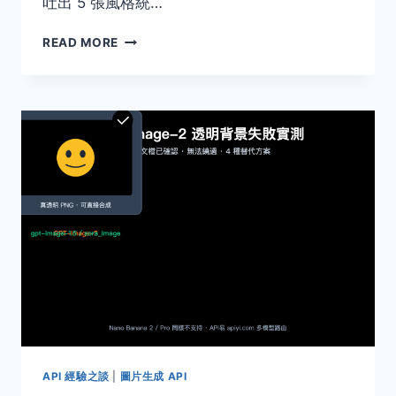
吐出 5 張風格統…
GPT
READ MORE
IMAGE
2
組
圖
生
成
原
理
拆
解：
3
種
方
法
實
現
多
圖
API 經驗之談
|
圖片生成 API
一