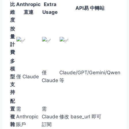
比
Anthropic
Extra
API易 中轉站
維
直連
Usage
度
按
量
計
費
多
模
僅
Claude/GPT/Gemini/Qwen
型
僅 Claude
Claude
等
支
持
配
置
需
需
複
Anthropic
Claude
修改 base_url 即可
雜
賬戶
訂閱