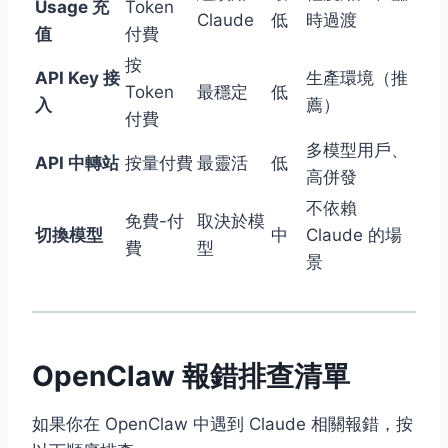
Usage 充
Token
Claude
低
時過渡
值
付費
按
API Key 接
生產環境（推
Token
最穩定
低
入
薦）
付費
多模型用戶、
API 中轉站
按量付費
最靈活
低
高併發
不依賴
免費-付
取決於模
切換模型
中
Claude 的場
費
型
景
OpenClaw 報錯排查清單
如果你在 OpenClaw 中遇到 Claude 相關報錯，按