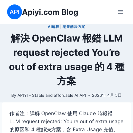
Skip
Apiyi.com Blog
to
content
AI編程
|
場景解決方案
解決 OpenClaw 報錯 LLM
request rejected You’re
out of extra usage 的 4 種
方案
By
APIYI - Stable and affordable AI API
2026年 4月 5日
作者注：詳解 OpenClaw 使用 Claude 時報錯
LLM request rejected: You're out of extra usage
的原因和 4 種解決方案，含 Extra Usage 充值、