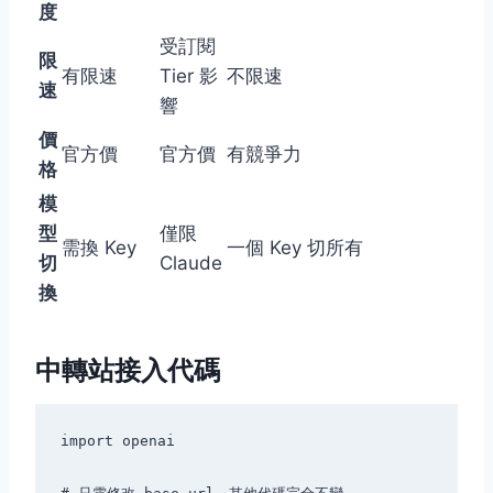
度
受訂閱
限
有限速
Tier 影
不限速
速
響
價
官方價
官方價
有競爭力
格
模
型
僅限
需換 Key
一個 Key 切所有
切
Claude
換
中轉站接入代碼
import openai
