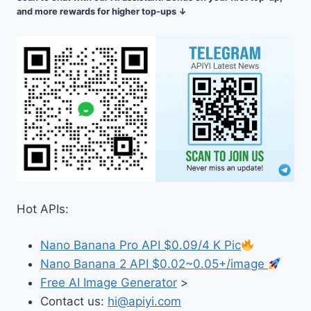
and more rewards for higher top-ups ↓
Hot APIs:
Nano Banana Pro API $0.09/4 K Pic
Nano Banana 2 API $0.02~0.05+/image
Free AI Image Generator
>
Contact us:
hi@apiyi.com