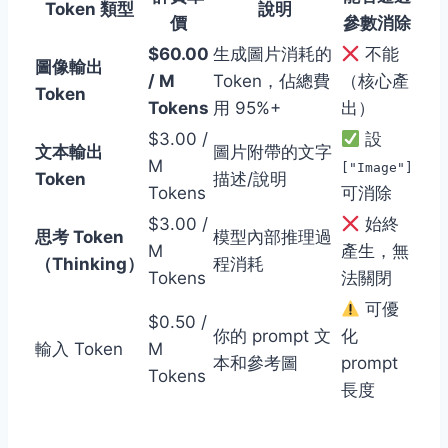
Token 類型
說明
價
參數消除
$60.00
生成圖片消耗的
不能
圖像輸出
/ M
Token，佔總費
（核心產
Token
Tokens
用 95%+
出）
$3.00 /
設
文本輸出
圖片附帶的文字
M
["Image"]
Token
描述/說明
Tokens
可消除
$3.00 /
始終
思考 Token
模型內部推理過
M
產生，無
（Thinking）
程消耗
Tokens
法關閉
可優
$0.50 /
你的 prompt 文
化
輸入 Token
M
本和參考圖
prompt
Tokens
長度