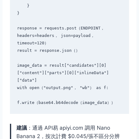
    }

}

response = requests.post（ENDPOINT， 
headers=headers， json=payload， 
timeout=120）

result = response.json（）

image_data = result["candidates"][0]
["content"]["parts"][0]["inlineData"]
["data"]

with open（"output.png"， "wb"） as f:

建議
：通過 API易 apiyi.com 調用 Nano
Banana 2，按次計費 $0.045/張不區分分辨