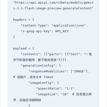
"https://api.apiyi.com/v1beta/models/gemin
i-3.1-flash-image-preview:generateContent"

headers = {

    "Content-Type": "application/json"，

    "x-goog-api-key": API_KEY

}

payload = {

    "contents": [{"parts": [{"text": "一隻
穿宇航服的貓咪，數字藝術風格"}]}]，

    "generationConfig": {

        "responseModalities": ["IMAGE"]，  
# 僅圖片，省掉文本 Token

        "imageConfig": {

            "aspectRatio": "1:1"，

            "imageSize": "1K"  # 按需選分辨
率，這纔是省錢關鍵

        }
