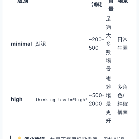
級別
質
場景
消耗
量
足
夠
大
~200-
日常
minimal
默認
多
500
生圖
數
場
景
複
雜
多角
~500-
場
色/
high
thinking_level="high"
2000
景
精確
更
構圖
好