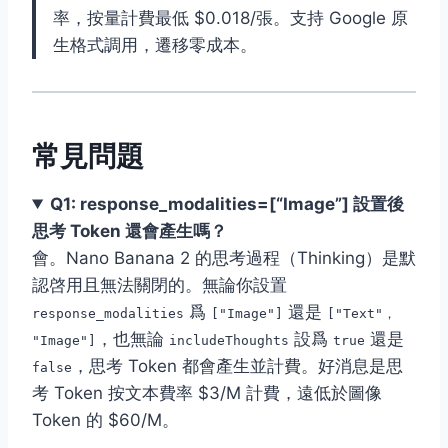
率，按量計費最低 $0.018/張。支持 Google 原
生格式調用，遷移零成本。
常見問題
Q1: response_modalities=[“Image”] 設置後
思考 Token 還會產生嗎？
會。Nano Banana 2 的思考過程（Thinking）是默
認啓用且無法關閉的。無論你設置
爲
還是
response_modalities
["Image"]
["Text"，
，也無論
設爲
還是
"Image"]
includeThoughts
true
，思考 Token 都會產生並計費。好消息是思
false
考 Token 按文本費率 $3/M 計費，遠低於圖像
Token 的 $60/M。