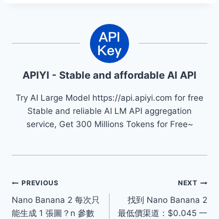
APIYI - Stable and affordable AI API
Try AI Large Model https://api.apiyi.com for free
Stable and reliable AI LM API aggregation
service, Get 300 Millions Tokens for Free~
文
PREVIOUS
NEXT
Nano Banana 2 每次只
找到 Nano Banana 2
章
能生成 1 張圖？n 參數
最低價渠道：$0.045 一