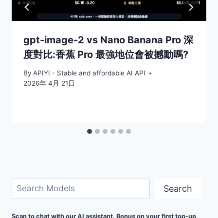
gpt-image-2 vs Nano Banana Pro 深
度對比:香蕉 Pro 最強地位會被撼動嗎?
By
APIYI - Stable and affordable AI API
2026年 4月 21日
搜
Search
尋
Scan to chat with our AI assistant. Bonus on your first top-up,