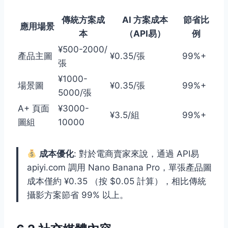
傳統方案成
AI 方案成本
節省比
應用場景
本
（API易）
例
¥500-2000/
產品主圖
¥0.35/張
99%+
張
¥1000-
場景圖
¥0.35/張
99%+
5000/張
A+ 頁面
¥3000-
¥3.5/組
99%+
圖組
10000
成本優化
: 對於電商賣家來說，通過 API易
apiyi.com 調用 Nano Banana Pro，單張產品圖
成本僅約 ¥0.35 （按 $0.05 計算），相比傳統
攝影方案節省 99% 以上。