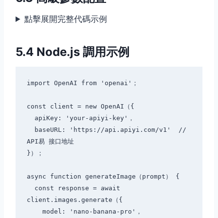
點擊展開完整代碼示例
5.4 Node.js 調用示例
import OpenAI from 'openai'；

const client = new OpenAI（{

  apiKey: 'your-apiyi-key'，

  baseURL: 'https://api.apiyi.com/v1'  // 
API易 接口地址

}）；

async function generateImage（prompt） {

  const response = await 
client.images.generate（{

    model: 'nano-banana-pro'，
