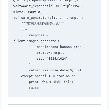
@retry（stop=stop_after_attempt（3）， 
wait=wait_exponential（multiplier=1， 
min=2， max=10））

def safe_generate（client， prompt）:

    """帶重試機制的圖像生成"""

    try:

        response = 
client.images.generate（

            model="nano-banana-pro"，

            prompt=prompt，

            size="1024x1024"

        ）

        return response.data[0].url

    except openai.APIError as e:

        print（f"API 錯誤: {e}"）
