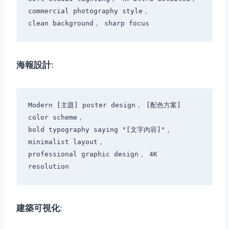
commercial photography style，

海報設計
:
Modern [主題] poster design， [配色方案] 
color scheme，

bold typography saying "[文字內容]"， 
minimalist layout，

professional graphic design， 4K 
建築可視化
: