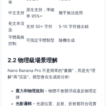
率
原生支持，準確
中文支持
幾乎無法使用
率 95%+
長文本渲
支持 50+ 字符
5-10 字符後出錯
染
字體風格
可指定字體類型
隨機生成
控制
2.2 物理級場景理解
Nano Banana Pro 不是簡單的"畫圖"，而是先"理
解"再"渲染"。模型會在生成前分析:
重力和物理規則
– 物體不會懸浮或違反物理定
律
光影邏輯
– 光源位置、反射、折射都符合現實