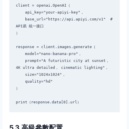
client = openai.OpenAI（

    api_key="your-apiyi-key"，

    base_url="https://api.apiyi.com/v1"  # 
API易 統一接口

）

response = client.images.generate（

    model="nano-banana-pro"，

    prompt="A futuristic city at sunset， 
4K ultra detailed， cinematic lighting"，

    size="1024x1024"，

    quality="hd"

）

5.3 高級參數配置