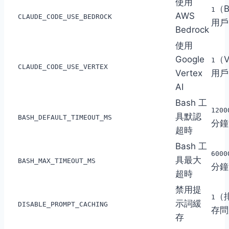
使用
（B
1
AWS
CLAUDE_CODE_USE_BEDROCK
用戶
Bedrock
使用
Google
（V
1
CLAUDE_CODE_USE_VERTEX
Vertex
用戶
AI
Bash 工
1200
具默認
BASH_DEFAULT_TIMEOUT_MS
分鐘
超時
Bash 工
6000
具最大
BASH_MAX_TIMEOUT_MS
分鐘
超時
禁用提
（
1
示詞緩
DISABLE_PROMPT_CACHING
存問
存