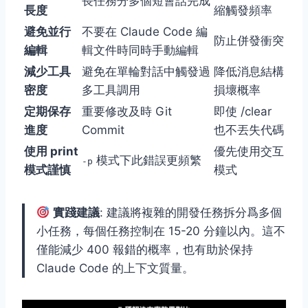
長任務分多個短會話完成
長度
縮觸發頻率
避免並行
不要在 Claude Code 編
防止併發衝突
編輯
輯文件時同時手動編輯
減少工具
避免在單輪對話中觸發過
降低消息結構
密度
多工具調用
損壞概率
定期保存
重要修改及時 Git
即使 /clear
進度
Commit
也不丟失代碼
使用 print
優先使用交互
模式下此錯誤更頻繁
-p
模式謹慎
模式
實踐建議
: 建議將複雜的開發任務拆分爲多個
小任務，每個任務控制在 15-20 分鐘以內。這不
僅能減少 400 報錯的概率，也有助於保持
Claude Code 的上下文質量。