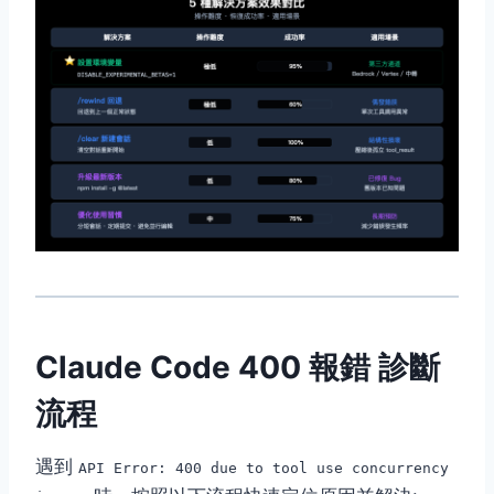
Claude Code 400 報錯 診斷
流程
遇到
API Error: 400 due to tool use concurrency