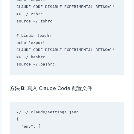
CLAUDE_CODE_DISABLE_EXPERIMENTAL_BETAS=1' 
>> ~/.zshrc

source ~/.zshrc

# Linux （bash）

echo 'export 
CLAUDE_CODE_DISABLE_EXPERIMENTAL_BETAS=1' 
>> ~/.bashrc

方法 B
: 寫入 Claude Code 配置文件
// ~/.claude/settings.json

{

  "env": {
