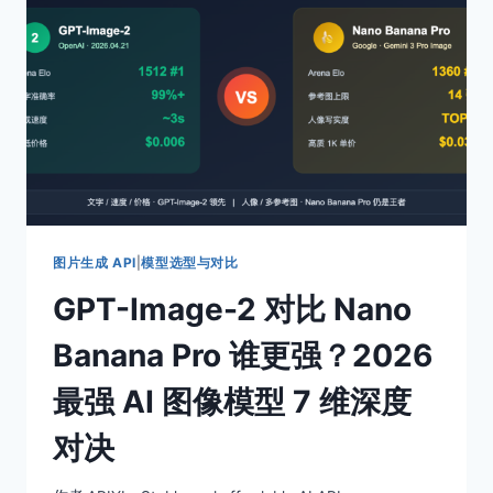
验
证
卡
住
报
错：
5
类
卡
点
诊
断
图片生成 API
|
模型选型与对比
与
GPT-Image-2 对比 Nano
2
套
Banana Pro 谁更强？2026
绕
过
最强 AI 图像模型 7 维深度
方
案
对决