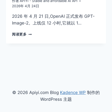
作者
APIYI - Stable and affordable AI API
2026年 4月 24日
2026 年 4 月 21 日,OpenAI 正式发布 GPT-
Image-2。上线仅 12 小时,它就以 1…
GPT-
阅读更多
IMAGE-
2
对
比
NANO
BANANA
PRO
谁
更
强？
2026
© 2026 Apiyi.com Blog
Kadence WP
制作的
最
WordPress 主题
强
AI
图