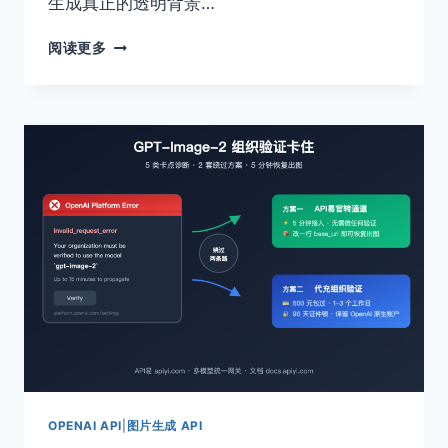
生成真正的透明背景…
深
阅读更多
度
实
测
GPT-
IMAGE-
2
透
明
背
景
失
败：
4
种
替
代
方
案
OPENAI API
|
图片生成 API
与