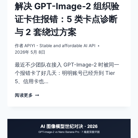
解决 GPT-Image-2 组织验
3
大
证卡住报错：5 类卡点诊断
根
因
与 2 套绕过方案
作者
APIYI - Stable and affordable AI API
2026年 5月 8日
最近不少团队在接入 GPT-Image-2 时被同一
个报错卡了好几天：明明账号已经升到 Tier
5、信用卡也…
解
阅读更多
决
GPT-
IMAGE-
2
组
织