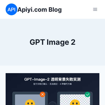
跳
Apiyi.com Blog
到
内
容
GPT Image 2