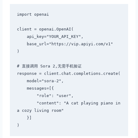
import openai

client = openai.OpenAI(

    api_key="YOUR_API_KEY",

    base_url="https://vip.apiyi.com/v1"

)

# 直接调用 Sora 2,无需手机验证

response = client.chat.completions.create(

    model="sora-2",

    messages=[{

        "role": "user",

        "content": "A cat playing piano in 
a cozy living room"

    }]
