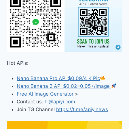
Hot APIs:
Nano Banana Pro API $0.09/4 K Pic
Nano Banana 2 API $0.02~0.05+/image
Free AI Image Generator
>
Contact us:
hi@apiyi.com
Join TG Channel
https://t.me/apiyinews