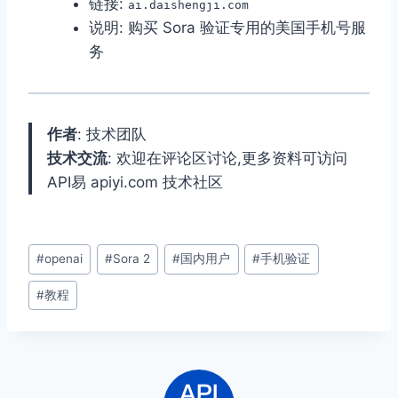
链接:
ai.daishengji.com
说明: 购买 Sora 验证专用的美国手机号服
务
作者
: 技术团队
技术交流
: 欢迎在评论区讨论,更多资料可访问
API易 apiyi.com 技术社区
文
#
openai
#
Sora 2
#
国内用户
#
手机验证
章
#
教程
标
签：