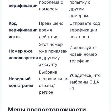
проблема с
попытку с
верификации
номером
другим
номером
Код
Превышено
Отправьте код
верификации
время
верификации
истек
действия
повторно
Этот номер
Используйте
Номер уже
уже привязан
новый номер
используется
к другому
телефона
аккаунту
Выбрана
Убедитесь, что
Неверный
неправильная
выбраны США
код страны
страна/
+1
регион
Меры предосторожности