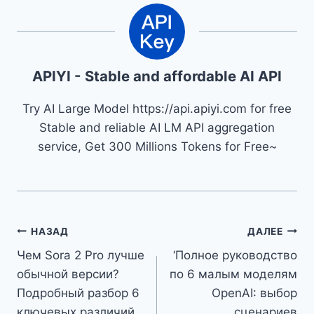
APIYI - Stable and affordable AI API
Try AI Large Model https://api.apiyi.com for free
Stable and reliable AI LM API aggregation
service, Get 300 Millions Tokens for Free~
Навигация
НАЗАД
ДАЛЕЕ
Чем Sora 2 Pro лучше
‘Полное руководство
по
обычной версии?
по 6 малым моделям
записям
Подробный разбор 6
OpenAI: выбор
ключевых различий
сценариев