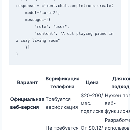
response = client.chat.completions.create(

    model="sora-2",

    messages=[{

        "role": "user",

        "content": "A cat playing piano in 
a cozy living room"

    }]

Верификация
Для ко
Вариант
Цена
телефона
подход
$20-200/
Нужен по
Официальная
Требуется
мес.
веб-
веб-версия
верификация
подписка
функцион
Разработч
Не требуется
От $0.12/
использо