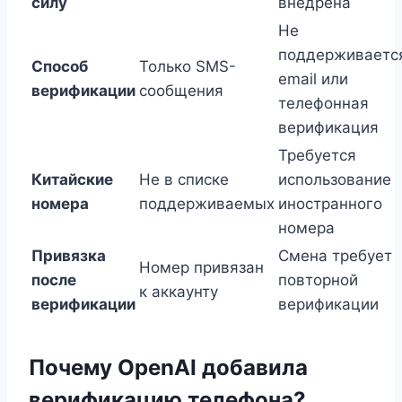
силу
внедрена
Не
поддерживаетс
Способ
Только SMS-
email или
верификации
сообщения
телефонная
верификация
Требуется
Китайские
Не в списке
использование
номера
поддерживаемых
иностранного
номера
Привязка
Смена требует
Номер привязан
после
повторной
к аккаунту
верификации
верификации
Почему OpenAI добавила
верификацию телефона?