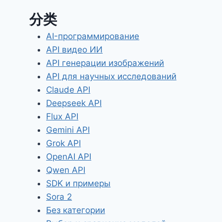
分类
AI-программирование
API видео ИИ
API генерации изображений
API для научных исследований
Claude API
Deepseek API
Flux API
Gemini API
Grok API
OpenAI API
Qwen API
SDK и примеры
Sora 2
Без категории