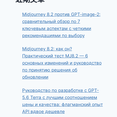
Midjourney 8.2 против GPT-image-2:
сравнительный обзор по 7
ключевым аспектам с четкими
рекомендациями по выбору
Midjourney 8.2: как он?
Практический тест MJ8.2 — 6
основных изменений и руководство
по принятию решения об
обновлении
Руководство по разработке с GPT-
5.6 Terra с лучшим соотношением
цены и качества: флагманский опыт
API вдвое дешевле