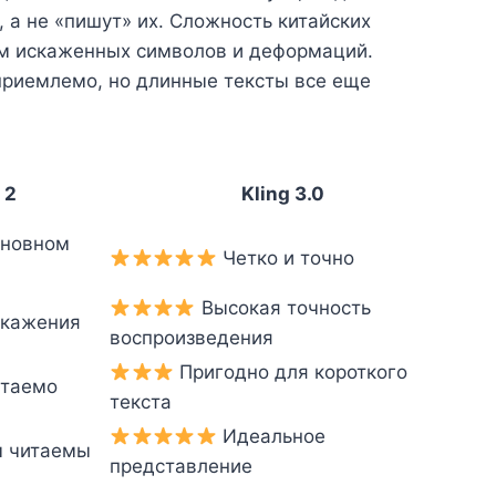
 а не «пишут» их. Сложность китайских
ям искаженных символов и деформаций.
приемлемо, но длинные тексты все еще
 2
Kling 3.0
сновном
Четко и точно
Высокая точность
скажения
воспроизведения
Пригодно для короткого
итаемо
текста
Идеальное
 читаемы
представление