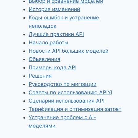
Выбор и сравнение моделей
История изменений
Коды ошибок и устранение
неполадок
Лучшие практики API
Начало работы
Новости API больших моделей
Объявления
Примеры кода API
Решения
Руководство по миграции
Советы по использованию APIYI
Сценарии использования API
Тарификация и оптимизация затрат
Устранение проблем с AI-
моделями