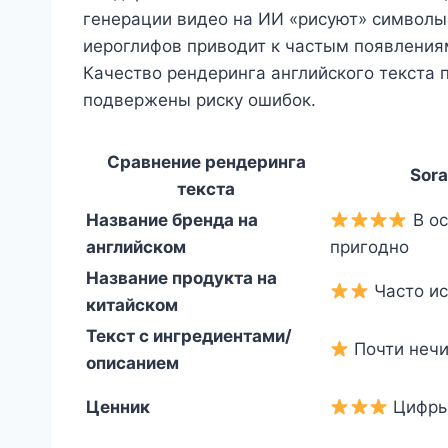
генерации видео на ИИ «рисуют» символы,
иероглифов приводит к частым появлени
Качество рендеринга английского текста 
подвержены риску ошибок.
Сравнение рендеринга
Sora
текста
Название бренда на
В о
английском
пригодно
Название продукта на
Часто и
китайском
Текст с ингредиентами/
Почти неч
описанием
Ценник
Цифры