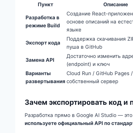
Пункт
Описание
Создание React-приложен
Разработка в
основе описаний на есте
режиме Build
языке
Поддержка скачивания ZI
Экспорт кода
пуша в GitHub
Достаточно изменить адр
Замена API
(endpoint) и ключ
Варианты
Cloud Run / GitHub Pages /
развертывания
собственный сервер
Зачем экспортировать код и 
Разработка прямо в Google AI Studio — эт
используете официальный API по станда