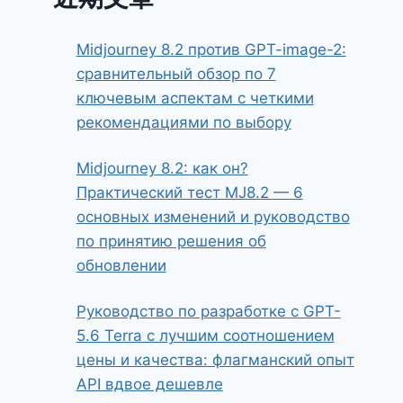
Midjourney 8.2 против GPT-image-2:
сравнительный обзор по 7
ключевым аспектам с четкими
рекомендациями по выбору
Midjourney 8.2: как он?
Практический тест MJ8.2 — 6
основных изменений и руководство
по принятию решения об
обновлении
Руководство по разработке с GPT-
5.6 Terra с лучшим соотношением
цены и качества: флагманский опыт
API вдвое дешевле