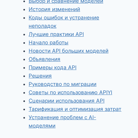
Выбор и сравнение моделей
История изменений
Коды ошибок и устранение
неполадок
Лучшие практики API
Начало работы
Новости API больших моделей
Объявления
Примеры кода API
Решения
Руководство по миграции
Советы по использованию APIYI
Сценарии использования API
Тарификация и оптимизация затрат
Устранение проблем с AI-
моделями