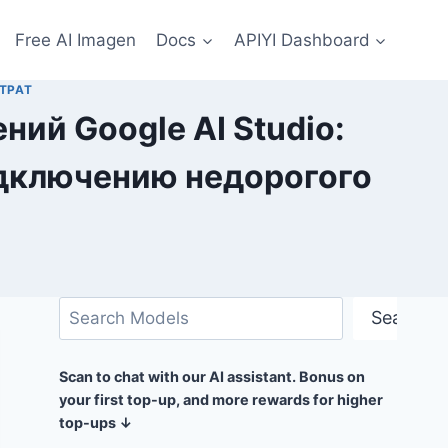
Free AI Imagen
Docs
APIYI Dashboard
ТРАТ
ий Google AI Studio:
одключению недорогого
Поиск
Search
Scan to chat with our AI assistant. Bonus on
your first top-up, and more rewards for higher
top-ups ↓