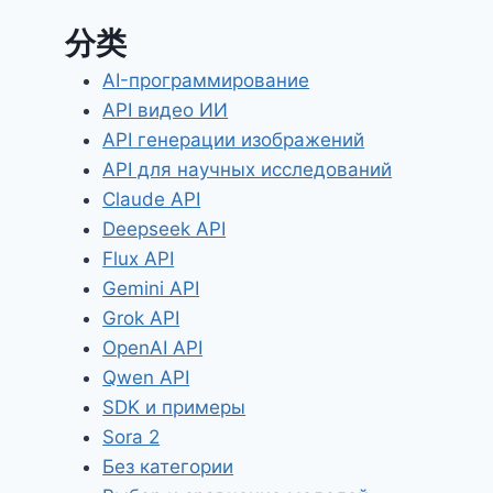
分类
AI-программирование
API видео ИИ
API генерации изображений
API для научных исследований
Claude API
Deepseek API
Flux API
Gemini API
Grok API
OpenAI API
Qwen API
SDK и примеры
Sora 2
Без категории