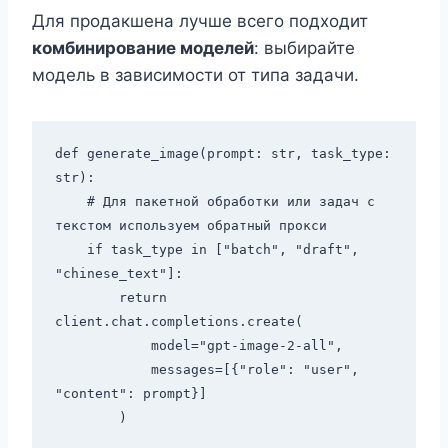
Для продакшена лучше всего подходит
комбинирование моделей
: выбирайте
модель в зависимости от типа задачи.
def generate_image(prompt: str, task_type: 
str):

    # Для пакетной обработки или задач с 
текстом используем обратный прокси

    if task_type in ["batch", "draft", 
"chinese_text"]:

        return 
client.chat.completions.create(

            model="gpt-image-2-all",

            messages=[{"role": "user", 
"content": prompt}]

        )
