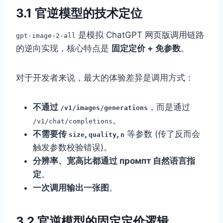
3.1 官逆模型的技术定位
是模拟 ChatGPT 网页版调用链路
gpt-image-2-all
的逆向实现，核心特点是
固定定价 + 免参数
。
对于开发者来说，最大的体验差异是调用方式：
不通过
，而是通过
/v1/images/generations
。
/v1/chat/completions
不需要传
,
,
等参数 (传了反而会
size
quality
n
触发参数校验错误)。
分辨率、宽高比都通过 промпт 自然语言指
定
。
一次调用输出一张图
。
3.2 官逆模型的固定定价逻辑