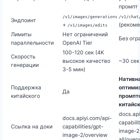
промпт
/v1/images/generations
/v1/chat
Эндпоинт
+
(рекоме
/v1/images/edits
Лимиты
Нет ограничений
Без огр
параллельности
OpenAI Tier
100-120 сек (4K
Скорость
высокое качество
~30 сек
генерации
3-5 мин)
Нативн
Поддержка
оптими
Да
китайского
промпт
китайс
docs.api
docs.apiyi.com/api-
capabili
Ссылка на доки
capabilities/gpt-
image-2
image-2/overview
all/over