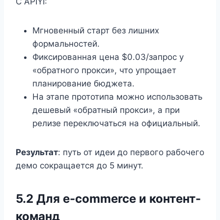
С APIYI:
Мгновенный старт без лишних
формальностей.
Фиксированная цена $0.03/запрос у
«обратного прокси», что упрощает
планирование бюджета.
На этапе прототипа можно использовать
дешевый «обратный прокси», а при
релизе переключаться на официальный.
Результат
: путь от идеи до первого рабочего
демо сокращается до 5 минут.
5.2 Для e-commerce и контент-
команд