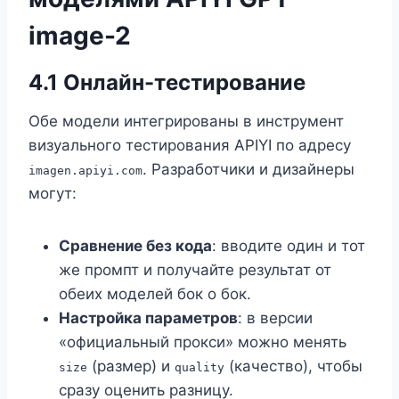
image-2
4.1 Онлайн-тестирование
Обе модели интегрированы в инструмент
визуального тестирования APIYI по адресу
. Разработчики и дизайнеры
imagen.apiyi.com
могут:
Сравнение без кода
: вводите один и тот
же промпт и получайте результат от
обеих моделей бок о бок.
Настройка параметров
: в версии
«официальный прокси» можно менять
(размер) и
(качество), чтобы
size
quality
сразу оценить разницу.