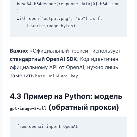
base64.b64decode(response.data[0].b64_json
)

with open("output.png", "wb") as f:

Важно:
«Официальный прокси» использует
стандартный OpenAI SDK
. Код идентичен
официальному API от OpenAI, нужно лишь
заменить
и
.
base_url
api_key
4.3 Пример на Python: модель
(обратный прокси)
gpt-image-2-all
from openai import OpenAI
