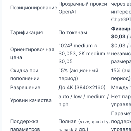
Прозрачный прокси
через в
Позиционирование
OpenAI
интерф
ChatGP
Фиксир
Тарификация
По токенам
$0,03 /
1024² medium ≈
$0,03 / 
Ориентировочная
$0,053, 2K medium ≈
независ
цена
$0,05
размера
Скидка при
15% (акционный
15% (ак
пополнении
период)
период)
Разрешение
До 4K (3840×2160)
Между 1
auto / low / medium /
Нет па
Уровни качества
high
управл
Параме
Поддержка
Полная (
,
,
поддер
size
quality
параметров
,
и др.)
управле
n
mask