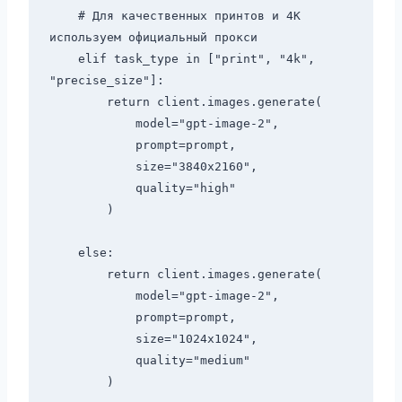
    # Для качественных принтов и 4K 
используем официальный прокси

    elif task_type in ["print", "4k", 
"precise_size"]:

        return client.images.generate(

            model="gpt-image-2",

            prompt=prompt,

            size="3840x2160",

            quality="high"

        )

    else:

        return client.images.generate(

            model="gpt-image-2",

            prompt=prompt,

            size="1024x1024",

            quality="medium"
