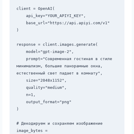
client = OpenAI(

    api_key="YOUR_APIYI_KEY",

    base_url="https://api.apiyi.com/v1"

)

response = client.images.generate(

    model="gpt-image-2",

    prompt="Современная гостиная в стиле 
минимализм, большие панорамные окна, 
естественный свет падает в комнату",

    size="2048x1152",

    quality="medium",

    n=1,

    output_format="png"

)

# Декодируем и сохраняем изображение

image_bytes = 