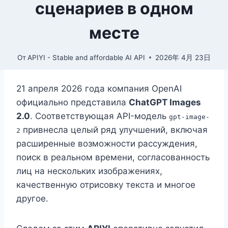
сценариев в одном
месте
От
APIYI - Stable and affordable AI API
2026年 4月 23日
21 апреля 2026 года компания OpenAI
официально представила
ChatGPT Images
2.0
. Соответствующая API-модель
gpt-image-
привнесла целый ряд улучшений, включая
2
расширенные возможности рассуждения,
поиск в реальном времени, согласованность
лиц на нескольких изображениях,
качественную отрисовку текста и многое
другое.