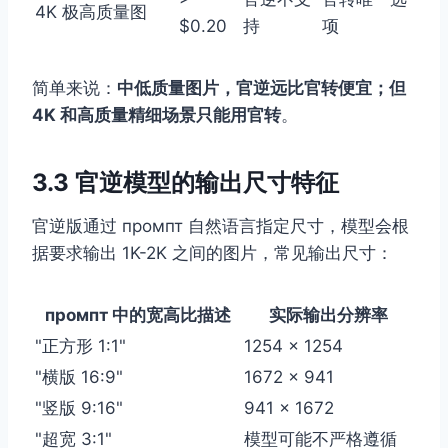
4K 极高质量图
$0.20
持
项
简单来说：
中低质量图片，官逆远比官转便宜；但
4K 和高质量精细场景只能用官转
。
3.3 官逆模型的输出尺寸特征
官逆版通过 промпт 自然语言指定尺寸，模型会根
据要求输出 1K-2K 之间的图片，常见输出尺寸：
промпт 中的宽高比描述
实际输出分辨率
"正方形 1:1"
1254 × 1254
"横版 16:9"
1672 × 941
"竖版 9:16"
941 × 1672
"超宽 3:1"
模型可能不严格遵循