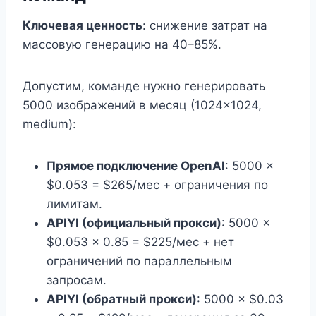
Ключевая ценность
: снижение затрат на
массовую генерацию на 40–85%.
Допустим, команде нужно генерировать
5000 изображений в месяц (1024×1024,
medium):
Прямое подключение OpenAI
: 5000 ×
$0.053 = $265/мес + ограничения по
лимитам.
APIYI (официальный прокси)
: 5000 ×
$0.053 × 0.85 = $225/мес + нет
ограничений по параллельным
запросам.
APIYI (обратный прокси)
: 5000 × $0.03