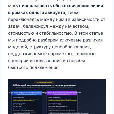
могут
использовать обе технические линии
в рамках одного аккаунта
, гибко
переключаясь между ними в зависимости от
задач, балансируя между качеством,
стоимостью и стабильностью. В этой статье
мы подробно разберем ключевые различия
моделей, структуру ценообразования,
поддерживаемые параметры, типичные
сценарии использования и способы
быстрого подключения.