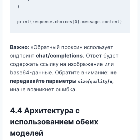
)

Важно:
«Обратный прокси» использует
эндпоинт
chat/completions
. Ответ будет
содержать ссылку на изображение или
base64-данные. Обратите внимание:
не
передавайте параметры
/
/
,
size
quality
n
иначе возникнет ошибка.
4.4 Архитектура с
использованием обеих
моделей