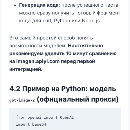
Генерация кода
: после успешного теста
можно сразу получить готовый фрагмент
кода для curl, Python или Node.js.
Это самый простой способ понять
возможности моделей.
Настоятельно
рекомендуем уделить 10 минут сравнению
на imagen.apiyi.com перед первой
интеграцией.
4.2 Пример на Python: модель
(официальный прокси)
gpt-image-2
from openai import OpenAI

import base64
