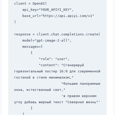
client = OpenAI(

    api_key="YOUR_APIYI_KEY",

    base_url="https://api.apiyi.com/v1"

)

response = client.chat.completions.create(

    model="gpt-image-2-all",

    messages=[

        {

            "role": "user",

            "content": "Сгенерируй 
горизонтальный постер 16:9 для современной 
гостиной в стиле минимализм,"

                       "большие панорамные 
окна, естественный свет,"

                       'в правом верхнем 
углу добавь жирный текст "Северная жизнь"'

        }

    ]
