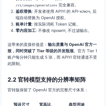
完全兼容。
/v1/images/generations
鉴权替换
: 开发者使用 APIYI 的 API-ключ, 后
端自动替换为 OpenAI 授权。
账单计量
: 按实际消耗 Token 记账。
零内容加工
: 不修改 промпт, 不过滤输出。
这带来的直接价值是：
输出质量与 OpenAI 官方一
致，同时突破了 Tier 等级的并发瓶颈
。官方 Tier 1
账户每分钟只能生成 5 张，而 APIYI 官转通道不受
此限制。
2.2 官转模型支持的分辨率矩阵
官转版保留了 OpenAI 官方的完整尺寸体系：
预设尺寸
宽高比
典型用途