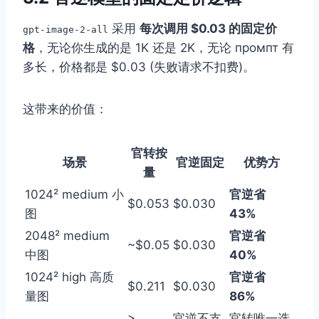
采用
每次调用 $0.03 的固定价
gpt-image-2-all
格
，无论你生成的是 1K 还是 2K，无论 промпт 有
多长，价格都是 $0.03 (失败请求不扣费)。
这带来的价值：
官转按
场景
官逆固定
优势方
量
1024² medium 小
官逆省
$0.053
$0.030
图
43%
2048² medium
官逆省
~$0.05
$0.030
中图
40%
1024² high 高质
官逆省
$0.211
$0.030
量图
86%
>
官逆不支
官转唯一选