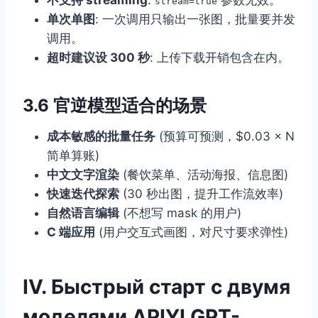
stream=true
单次单图
: 一次调用只输出一张图，批量要并发
调用。
超时建议设 300 秒
: 上传下载开销包含在内。
3.6 官逆模型适合的场景
成本敏感的批量任务
(预算可预测，$0.03 × N
简单算账)
中文文字渲染
(餐饮菜单、活动海报、信息图)
快速迭代探索
(30 秒出图，提升工作流效率)
自然语言编辑
(不想写 mask 的用户)
C 端应用
(用户交互式画图，对尺寸要求弹性)
IV. Быстрый старт с двумя
моделями APIYI GPT-