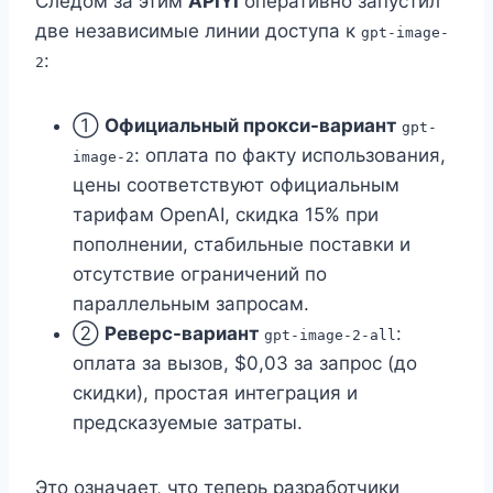
Следом за этим
APIYI
оперативно запустил
две независимые линии доступа к
gpt-image-
:
2
①
Официальный прокси-вариант
gpt-
: оплата по факту использования,
image-2
цены соответствуют официальным
тарифам OpenAI, скидка 15% при
пополнении, стабильные поставки и
отсутствие ограничений по
параллельным запросам.
②
Реверс-вариант
:
gpt-image-2-all
оплата за вызов, $0,03 за запрос (до
скидки), простая интеграция и
предсказуемые затраты.
Это означает, что теперь разработчики