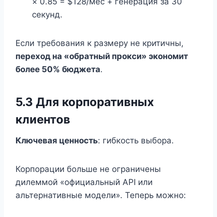
× 0.85 = $128/мес + генерация за 30
секунд.
Если требования к размеру не критичны,
переход на «обратный прокси» экономит
более 50% бюджета
.
5.3 Для корпоративных
клиентов
Ключевая ценность
: гибкость выбора.
Корпорации больше не ограничены
дилеммой «официальный API или
альтернативные модели». Теперь можно: