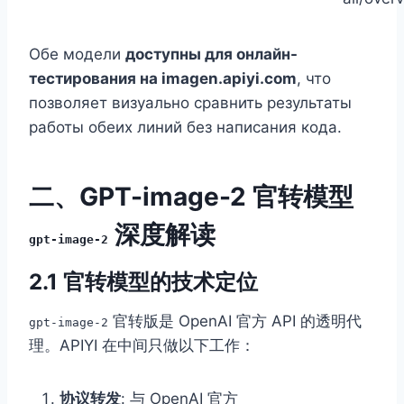
Обе модели
доступны для онлайн-
тестирования на imagen.apiyi.com
, что
позволяет визуально сравнить результаты
работы обеих линий без написания кода.
二、GPT-image-2 官转模型
深度解读
gpt-image-2
2.1 官转模型的技术定位
官转版是 OpenAI 官方 API 的透明代
gpt-image-2
理。APIYI 在中间只做以下工作：
协议转发
: 与 OpenAI 官方