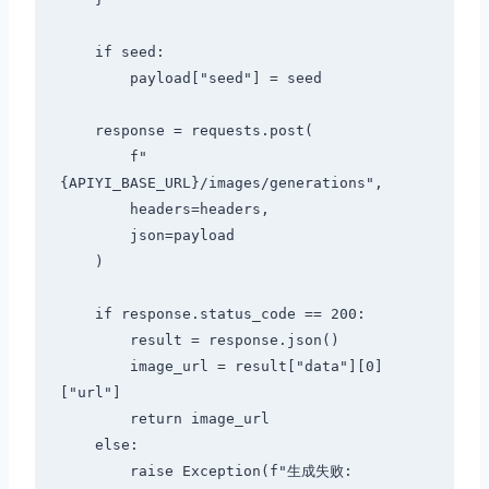
    if seed:

        payload["seed"] = seed

    response = requests.post(

        f"
{APIYI_BASE_URL}/images/generations",

        headers=headers,

        json=payload

    )

    if response.status_code == 200:

        result = response.json()

        image_url = result["data"][0]
["url"]

        return image_url

    else:

        raise Exception(f"生成失败: 