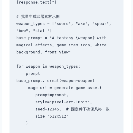
{response.text}")

# 批量生成武器素材示例

weapon_types = ["sword", "axe", "spear", 
"bow", "staff"]

base_prompt = "A fantasy {weapon} with 
magical effects, game item icon, white 
background, front view"

for weapon in weapon_types:

    prompt = 
base_prompt.format(weapon=weapon)

    image_url = generate_game_asset(

        prompt=prompt,

        style="pixel-art-16bit",

        seed=12345,  # 固定种子确保风格一致

        size="512x512"

    )
