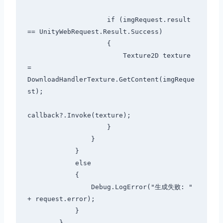
                    if (imgRequest.result 
== UnityWebRequest.Result.Success)

                    {

                        Texture2D texture 
= 
DownloadHandlerTexture.GetContent(imgReque
st);

callback?.Invoke(texture);

                    }

                }

            }

            else

            {

                Debug.LogError("生成失败: " 
+ request.error);

            }

        }
