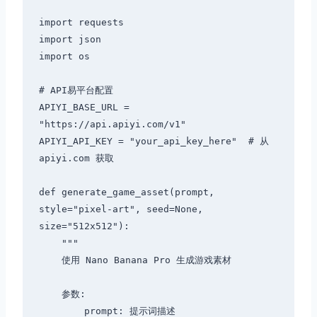
import requests

import json

import os

# API易平台配置

APIYI_BASE_URL = 
"https://api.apiyi.com/v1"

APIYI_API_KEY = "your_api_key_here"  # 从 
apiyi.com 获取

def generate_game_asset(prompt, 
style="pixel-art", seed=None, 
size="512x512"):

    """

    使用 Nano Banana Pro 生成游戏素材

    参数:

        prompt: 提示词描述
