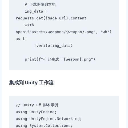
    # 下载图像到本地

    img_data = 
requests.get(image_url).content

    with 
open(f"assets/weapons/{weapon}.png", "wb") 
as f:

        f.write(img_data)

集成到 Unity 工作流
:
// Unity C# 脚本示例

using UnityEngine;

using UnityEngine.Networking;

using System.Collections;
