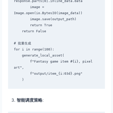
response.parts[0].inline_data.data

        image = 
Image.open(io.BytesIO(image_data))

        image.save(output_path)

        return True

    return False

# 批量生成

for i in range(100):

    generate_local_asset(

        f"Fantasy game item #{i}, pixel 
art",

        f"output/item_{i:03d}.png"

智能调度策略
: