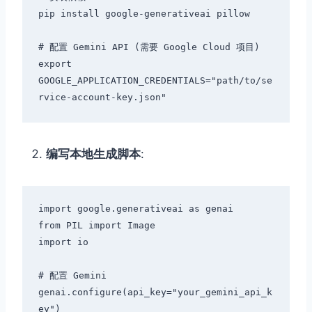
pip install google-generativeai pillow

# 配置 Gemini API (需要 Google Cloud 项目)

export 
GOOGLE_APPLICATION_CREDENTIALS="path/to/se
编写本地生成脚本
:
import google.generativeai as genai

from PIL import Image

import io

# 配置 Gemini

genai.configure(api_key="your_gemini_api_k
ey")
