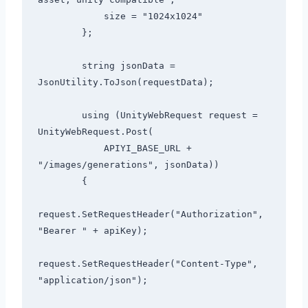
            size = "1024x1024"

        };

        string jsonData = 
JsonUtility.ToJson(requestData);

        using (UnityWebRequest request = 
UnityWebRequest.Post(

            APIYI_BASE_URL + 
"/images/generations", jsonData))

        {

request.SetRequestHeader("Authorization", 
"Bearer " + apiKey);

request.SetRequestHeader("Content-Type", 
"application/json");
