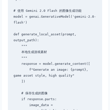
# 使用 Gemini 2.0 Flash 的图像生成功能

model = genai.GenerativeModel('gemini-2.0-
flash')

def generate_local_asset(prompt, 
output_path):

    """

    本地生成游戏素材

    """

    response = model.generate_content([

        f"Generate an image: {prompt}, 
game asset style, high quality"

    ])

    # 保存生成的图像

    if response.parts:

        image_data = 