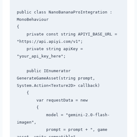
public class NanoBananaProIntegration : 
MonoBehaviour

{

    private const string APIYI_BASE_URL = 
"https://api.apiyi.com/v1";

    private string apiKey = 
"your_api_key_here";

    public IEnumerator 
GenerateGameAsset(string prompt, 
System.Action<Texture2D> callback)

    {

        var requestData = new

        {

            model = "gemini-2.0-flash-
imagen",

            prompt = prompt + ", game 
asset, unity compatible",
