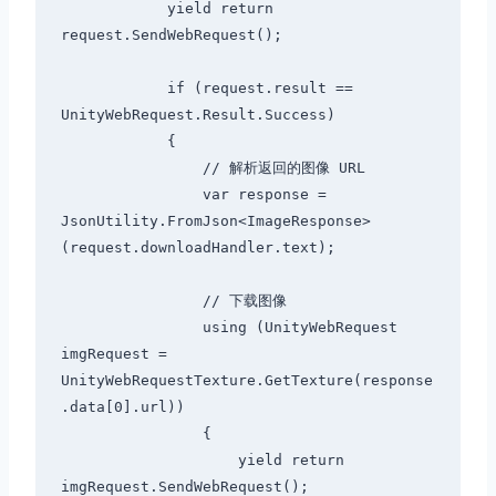
            yield return 
request.SendWebRequest();

            if (request.result == 
UnityWebRequest.Result.Success)

            {

                // 解析返回的图像 URL

                var response = 
JsonUtility.FromJson<ImageResponse>
(request.downloadHandler.text);

                // 下载图像

                using (UnityWebRequest 
imgRequest = 
UnityWebRequestTexture.GetTexture(response
.data[0].url))

                {

                    yield return 
imgRequest.SendWebRequest();
