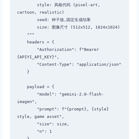
        style: 风格代码 (pixel-art, 
cartoon, realistic)

        seed: 种子值,固定生成结果

        size: 图像尺寸 (512x512, 1024x1024)

    """

    headers = {

        "Authorization": f"Bearer 
{APIYI_API_KEY}",

        "Content-Type": "application/json"

    }

    payload = {

        "model": "gemini-2.0-flash-
imagen",

        "prompt": f"{prompt}, {style} 
style, game asset",

        "size": size,

        "n": 1

    }
