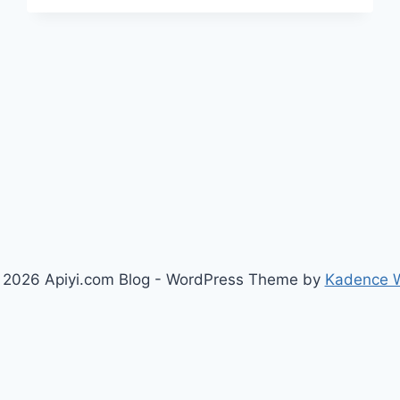
이
미
지
를
생
성
할
수
있
나
요?
텍
스
트
2026 Apiyi.com Blog - WordPress Theme by
Kadence 
모
델
과
이
한국어
미
지
모